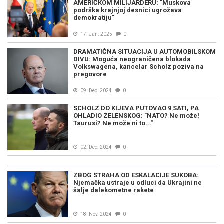
AMERIČKOM MILIJARDERU: "Muskova
podrška krajnjoj desnici ugrožava
demokratiju"
17. Jan. 2025
0
DRAMATIČNA SITUACIJA U AUTOMOBILSKOM
DIVU: Moguća neograničena blokada
Volkswagena, kancelar Scholz poziva na
pregovore
09. Dec. 2024
0
SCHOLZ DO KIJEVA PUTOVAO 9 SATI, PA
OHLADIO ZELENSKOG: "NATO? Ne može!
Taurusi? Ne može ni to..."
02. Dec. 2024
0
ZBOG STRAHA OD ESKALACIJE SUKOBA:
Njemačka ustraje u odluci da Ukrajini ne
šalje dalekometne rakete
18. Nov. 2024
0