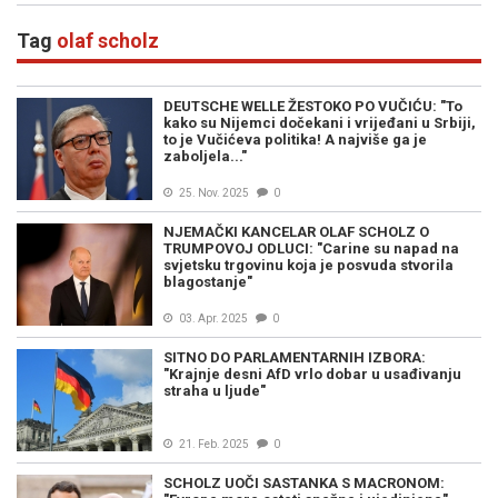
Tag
olaf scholz
DEUTSCHE WELLE ŽESTOKO PO VUČIĆU: "To
kako su Nijemci dočekani i vrijeđani u Srbiji,
to je Vučićeva politika! A najviše ga je
zaboljela..."
25. Nov. 2025
0
NJEMAČKI KANCELAR OLAF SCHOLZ O
TRUMPOVOJ ODLUCI: "Carine su napad na
svjetsku trgovinu koja je posvuda stvorila
blagostanje"
03. Apr. 2025
0
SITNO DO PARLAMENTARNIH IZBORA:
"Krajnje desni AfD vrlo dobar u usađivanju
straha u ljude"
21. Feb. 2025
0
SCHOLZ UOČI SASTANKA S MACRONOM: