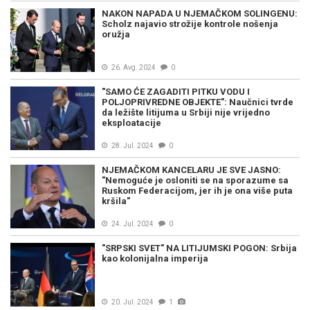
NAKON NAPADA U NJEMAČKOM SOLINGENU:
Scholz najavio strožije kontrole nošenja
oružja
26. Avg. 2024
0
"SAMO ĆE ZAGADITI PITKU VODU I
POLJOPRIVREDNE OBJEKTE": Naučnici tvrde
da ležište litijuma u Srbiji nije vrijedno
eksploatacije
28. Jul. 2024
0
NJEMAČKOM KANCELARU JE SVE JASNO:
"Nemoguće je osloniti se na sporazume sa
Ruskom Federacijom, jer ih je ona više puta
kršila"
24. Jul. 2024
0
"SRPSKI SVET" NA LITIJUMSKI POGON: Srbija
kao kolonijalna imperija
20. Jul. 2024
1