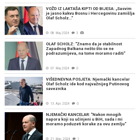
VOŽD IZ LAKTAŠA KIPTI OD BIJESA: „Sasvim
je jasno kakvu Bosnu i Hercegovinu zamišlja
Olaf Scholz…“
08. Maj 2024
3
OLAF SCHOLZ: "Znamo da je stabilnost
Zapadnog Balkana nešto što se ne
podrazumijeva, na tome moramo raditi"
07. Maj 2024
0
VIŠEDNEVNA POSJETA: Njemački kancelar
Olaf Scholz ide kod najvažnijeg Putinovog
saveznika
13. Apr. 2024
0
NJEMAČKI KANCELAR: "Nakon mnogih
napora koji su učinjeni u BiH, sada i mi
moramo poduzeti korake za ovu zemlju"
21. Mar. 2024
1