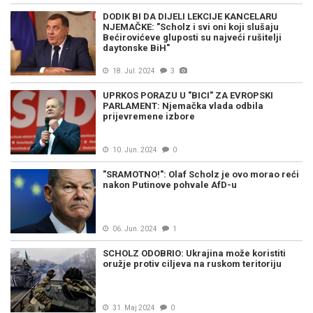
DODIK BI DA DIJELI LEKCIJE KANCELARU
NJEMAČKE: "Scholz i svi oni koji slušaju
Bećirovićeve gluposti su najveći rušitelji
daytonske BiH"
18. Jul. 2024
3
UPRKOS PORAZU U "BICI" ZA EVROPSKI
PARLAMENT: Njemačka vlada odbila
prijevremene izbore
10. Jun. 2024
0
"SRAMOTNO!": Olaf Scholz je ovo morao reći
nakon Putinove pohvale AfD-u
06. Jun. 2024
1
SCHOLZ ODOBRIO: Ukrajina može koristiti
oružje protiv ciljeva na ruskom teritoriju
31. Maj 2024
0