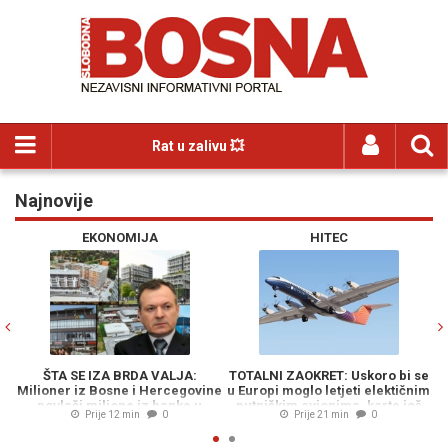
Rat u zalivu 💥
Najnovije
Previous
N
EKONOMIJA
HITEC
SV
 IZA BRDA VALJA:
TOTALNI ZAOKRET: Uskoro bi se
UPOZORENJE 
z Bosne i Hercegovine
u Europi moglo letjeti elektičnim
Izraelski na
 milione iz banke u
putničkim avionima, karte još
smatrati rat
Prije 12 min
0
Prije 21 min
0
Prije 
velikih investicija...
jeftinije...