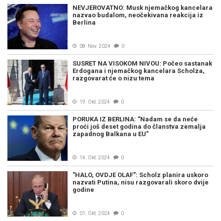
NEVJEROVATNO: Musk njemačkog kancelara
nazvao budalom, neočekivana reakcija iz
Berlina
08. Nov. 2024
0
SUSRET NA VISOKOM NIVOU: Počeo sastanak
Erdogana i njemačkog kancelara Scholza,
razgovarat će o nizu tema
19. Okt. 2024
0
PORUKA IZ BERLINA: "Nadam se da neće
proći još deset godina do članstva zemalja
zapadnog Balkana u EU"
14. Okt. 2024
0
"HALO, OVDJE OLAF": Scholz planira uskoro
nazvati Putina, nisu razgovarali skoro dvije
godine
01. Okt. 2024
0