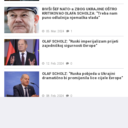
BIVŠI ŠEF NATO-a ZBOG UKRAJINE OŠTRO
KRITIKOVAO OLAFA SCHOLZA: "Treba nam
puno odlučnija njemačka vlada"
05. Mar. 2024
1
OLAF SCHOLZ: "Ruski imperijalizam prijeti
zajedničkoj sigurnosti Evrope"
12. Feb. 2024
0
OLAF SCHOLZ: "Ruska pobjeda u Ukrajini
dramatično bi promijenila lice cijele Evrope"
08. Feb. 2024
0
SCHOLZ KRITIKOVAO ZEMLJE EU: "Koliko god
njemački doprinos bio značajan za Ukrajinu,
neće biti dovoljan..."