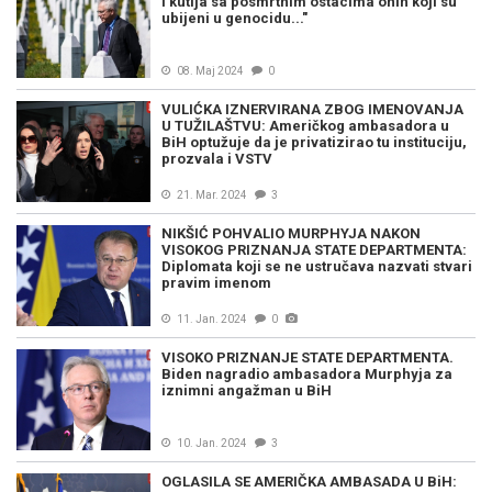
i kutija sa posmrtnim ostacima onih koji su
ubijeni u genocidu..."
08. Maj 2024
0
VULIĆKA IZNERVIRANA ZBOG IMENOVANJA
U TUŽILAŠTVU: Američkog ambasadora u
BiH optužuje da je privatizirao tu instituciju,
prozvala i VSTV
21. Mar. 2024
3
NIKŠIĆ POHVALIO MURPHYJA NAKON
VISOKOG PRIZNANJA STATE DEPARTMENTA:
Diplomata koji se ne ustručava nazvati stvari
pravim imenom
11. Jan. 2024
0
VISOKO PRIZNANJE STATE DEPARTMENTA.
Biden nagradio ambasadora Murphyja za
iznimni angažman u BiH
10. Jan. 2024
3
OGLASILA SE AMERIČKA AMBASADA U BiH: