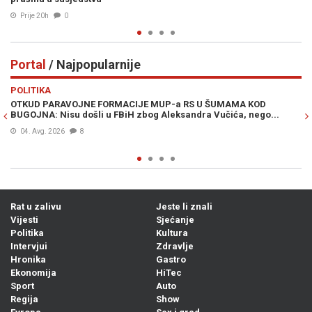
Prije 20h
0
Portal
/ Najpopularnije
Previous
N
POLITIKA
VI
OTKUD PARAVOJNE FORMACIJE MUP-a RS U ŠUMAMA KOD
OT
BUGOJNA: Nisu došli u FBiH zbog Aleksandra Vučića, nego...
po
Bi
04. Avg. 2026
8
Rat u zalivu
Jeste li znali
Vijesti
Sjećanje
Politika
Kultura
Intervjui
Zdravlje
Hronika
Gastro
Ekonomija
HiTec
Sport
Auto
Regija
Show