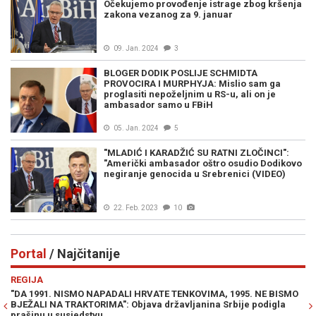
Očekujemo provođenje istrage zbog kršenja
zakona vezanog za 9. januar
09. Jan. 2024
3
BLOGER DODIK POSLIJE SCHMIDTA
PROVOCIRA I MURPHYJA: Mislio sam ga
proglasiti nepoželjnim u RS-u, ali on je
ambasador samo u FBiH
05. Jan. 2024
5
"MLADIĆ I KARADŽIĆ SU RATNI ZLOČINCI":
"Američki ambasador oštro osudio Dodikovo
negiranje genocida u Srebrenici (VIDEO)
22. Feb. 2023
10
Portal
/ Najčitanije
Previous
N
REGIJA
PO
"DA 1991. NISMO NAPADALI HRVATE TENKOVIMA, 1995. NE BISMO
ŽE
BJEŽALI NA TRAKTORIMA": Objava državljanina Srbije podigla
"O
prašinu u susjedstvu