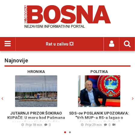
Rat u zalivu 💥
Najnovije
Previous
N
HRONIKA
POLITIKA
JUTARNJI PRIZOR ŠOKIRAO
SDS-ov POSLANIK UPOZORAVA:
KUPAČE: U moru kod Pašmana
"Vrh MUP-a RS-a lagao o
pronađeno tijelo mladića
događaju na Palama"
o
Prije 18 min
0
Prije 29 min
0
s