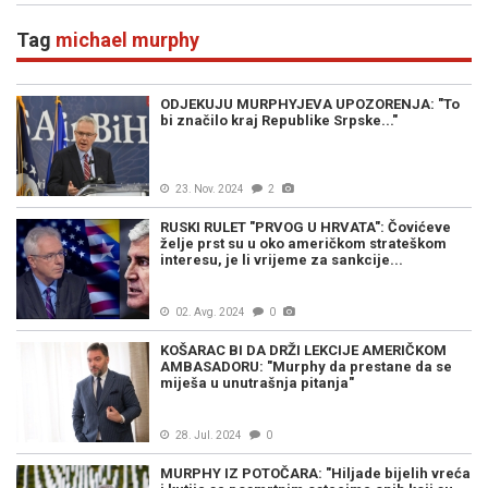
Tag
michael murphy
ODJEKUJU MURPHYJEVA UPOZORENJA: "To
bi značilo kraj Republike Srpske..."
23. Nov. 2024
2
RUSKI RULET "PRVOG U HRVATA": Čovićeve
želje prst su u oko američkom strateškom
interesu, je li vrijeme za sankcije...
02. Avg. 2024
0
KOŠARAC BI DA DRŽI LEKCIJE AMERIČKOM
AMBASADORU: "Murphy da prestane da se
miješa u unutrašnja pitanja"
28. Jul. 2024
0
MURPHY IZ POTOČARA: "Hiljade bijelih vreća