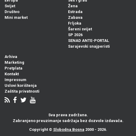
Evropa
Sex i grad
Svijet
Žena
Društvo
Estrada
Mini market
Zabava
Frljoka
Šareni svijet
SP 2026
SENAD ANTE-PORTAL
Sarajevski snajperisti
Arhiva
Marketing
Pretplata
Kontakt
Impressum
Uslovi korištenja
Zaštita privatnosti
Sva prava zadržana.
Zabranjeno preuzimanje sadržaja bez dozvole izdavača.
Copyright ©
Slobodna Bosna
2000 - 2026.