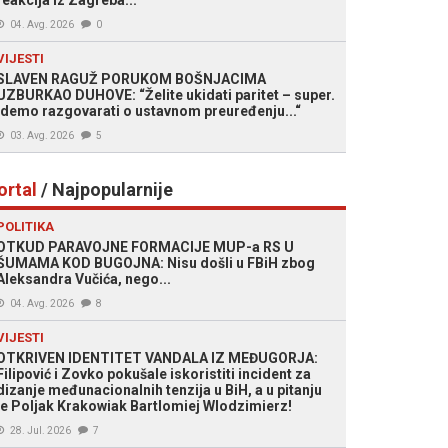
reakcija iz Zagreba...
04. Avg. 2026
0
VIJESTI
SLAVEN RAGUŽ PORUKOM BOŠNJACIMA
UZBURKAO DUHOVE: “Želite ukidati paritet – super.
Idemo razgovarati o ustavnom preuređenju...“
03. Avg. 2026
5
ortal
/ Najpopularnije
POLITIKA
OTKUD PARAVOJNE FORMACIJE MUP-a RS U
ŠUMAMA KOD BUGOJNA: Nisu došli u FBiH zbog
Aleksandra Vučića, nego...
04. Avg. 2026
8
VIJESTI
OTKRIVEN IDENTITET VANDALA IZ MEĐUGORJA:
Filipović i Zovko pokušale iskoristiti incident za
dizanje međunacionalnih tenzija u BiH, a u pitanju
je Poljak Krakowiak Bartlomiej Wlodzimierz!
28. Jul. 2026
7