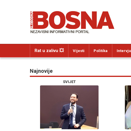
Rat u zalivu 💥
Vijesti
Politika
Intervju
Najnovije
SVIJET