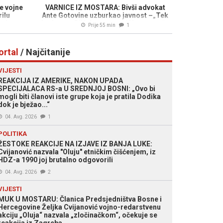
e vojne
VARNICE IZ MOSTARA: Bivši advokat
ilu
Ante Gotovine uzburkao javnost –„Tek
udaru...
kada se u BiH donese novi Ustav, može
Prije 55 min
1
se govoriti o miješanju u unutrašnje
stvari...“
ortal
/ Najčitanije
VIJESTI
REAKCIJA IZ AMERIKE, NAKON UPADA
SPECIJALACA RS-a U SREDNJOJ BOSNI: „Ovo bi
mogli biti članovi iste grupe koja je pratila Dodika
dok je bježao...“
04. Avg. 2026
1
POLITIKA
ŽESTOKE REAKCIJE NA IZJAVE IZ BANJA LUKE:
Cvijanović nazvala "Oluju" etničkim čišćenjem, iz
HDZ-a 1990 joj brutalno odgovorili
04. Avg. 2026
2
VIJESTI
MUK U MOSTARU: Članica Predsjedništva Bosne i
Hercegovine Željka Cvijanović vojno-redarstvenu
akciju „Oluja“ nazvala „zločinačkom“, očekuje se