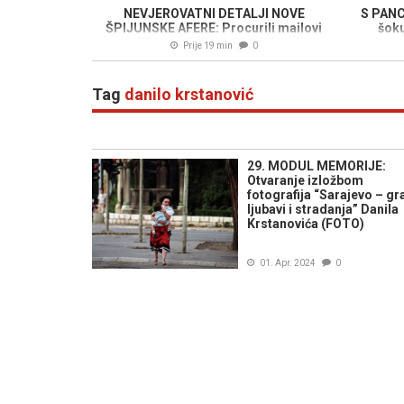
NEVJEROVATNI DETALJI NOVE
S PANC
ŠPIJUNSKE AFERE: Procurili mailovi
šoku
šefa UN-a, godinama Izraelu tajno
us
Prije 19 min
0
dostavljao povjerljive dokumente...
Tag
danilo krstanović
29. MODUL MEMORIJE:
Otvaranje izložbom
fotografija “Sarajevo – gr
ljubavi i stradanja” Danila
Krstanovića (FOTO)
01. Apr. 2024
0