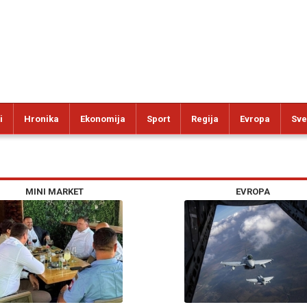
i
Hronika
Ekonomija
Sport
Regija
Evropa
Sve
MINI MARKET
EVROPA