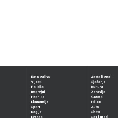
Rat u zalivu
Jeste li znali
Vijesti
Sjećanje
Politika
Kultura
Intervjui
Zdravlje
Hronika
Gastro
Ekonomija
HiTec
Sport
Auto
Regija
Show
Evropa
Sex i grad