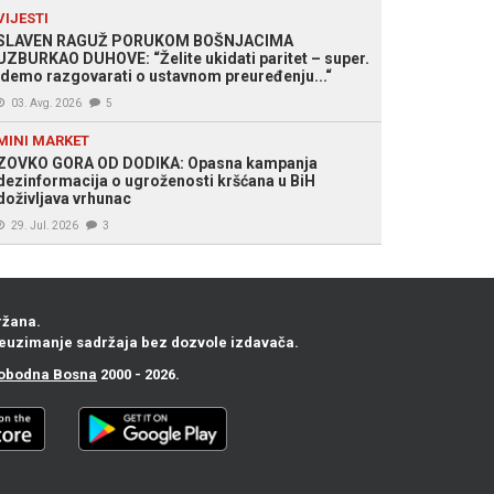
VIJESTI
SLAVEN RAGUŽ PORUKOM BOŠNJACIMA
UZBURKAO DUHOVE: “Želite ukidati paritet – super.
Idemo razgovarati o ustavnom preuređenju...“
03. Avg. 2026
5
MINI MARKET
ZOVKO GORA OD DODIKA: Opasna kampanja
dezinformacija o ugroženosti kršćana u BiH
doživljava vrhunac
29. Jul. 2026
3
ržana.
euzimanje sadržaja bez dozvole izdavača.
obodna Bosna
2000 - 2026.