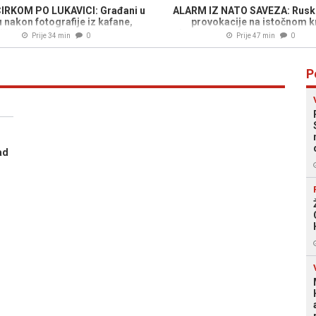
IRKOM PO LUKAVICI: Građani u
ALARM IZ NATO SAVEZA: Rusk
 nakon fotografije iz kafane,
provokacije na istočnom kr
lijedile su burne reakcije...
udvostručene, jedna zemlja na 
Prije 34 min
0
Prije 47 min
0
P
ad