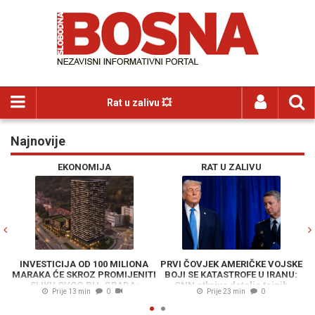
Rat u zalivu 💥
Najnovije
Previous
N
EKONOMIJA
RAT U ZALIVU
TICIJA OD 100 MILIONA
PRVI ČOVJEK AMERIČKE VOJSKE
"NIJE ME 
 ĆE SKROZ PROMIJENITI
BOJI SE KATASTROFE U IRANU:
srbijanska p
KU OVOG BH. GRADA:
CNN otkriva detalje tajnih
skuplja stv
Prije 13 min
0
Prije 23 min
0
Pr
dajte kako će izgledati
razgovora u vrhu američke
ktakularni kompleks
administracije