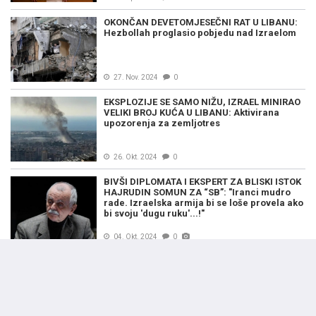
OKONČAN DEVETOMJESEČNI RAT U LIBANU:
Hezbollah proglasio pobjedu nad Izraelom
27. Nov. 2024
0
EKSPLOZIJE SE SAMO NIŽU, IZRAEL MINIRAO
VELIKI BROJ KUĆA U LIBANU: Aktivirana
upozorenja za zemljotres
26. Okt. 2024
0
BIVŠI DIPLOMATA I EKSPERT ZA BLISKI ISTOK
HAJRUDIN SOMUN ZA “SB”: "Iranci mudro
rade. Izraelska armija bi se loše provela ako
bi svoju 'dugu ruku'...!"
04. Okt. 2024
0
PORASTAO STEPEN KRIZE: Njemačka odlučila
da evakuiše diplomatsko osoblje iz Libana