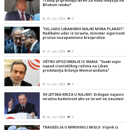
Trump pripremaju teren za novu invaziju na
Bliskom istoku?
29. Jun. 2026
0
"HILJADU LIBANSKIH MAJKI MORA PLAKATI":
Radikalni udar iz Izraela, ministar sigurnosti
priziva nezapamćeno krvoproliće
19. Jun. 2026
0
OŠTRO UPOZORENJE IZ IRANA: "Svaki vojni
napad cionističkog režima na Liban
predstavlja kršenje Memoranduma"
16. Jun. 2026
0
SVJETSKA KRIZA U NAJAVI: Erdogan najavio
mračnu budućnost ako se Izrael ne zaustavi
05. Jun. 2026
0
TRAGEDIJA U MIROVNOJ MISIJI: Vojnik iz