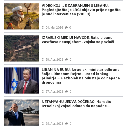
VIDEO KOJI JE ZABRANJEN U LIBANU:
Pogledajte šta je LBCI objavio prije nego što
je sud intervenisao (VIDEO)
04. Maj 2026
0
IZRAELSKI MEDIJI NAVODE: Rat u Libanu
završava neuspjehom, vojska se povlači
28. Apr. 2026
0
LIBAN NA RUBU: Izraelski ministar odbrane
šalje ultimatum Bejrutu usred krhkog
primirja – Hezbolah ne odustaje od napada
dronovima
27. Apr. 2026
0
NETANYAHU JEDVA DOČEKAO: Naredio
Izraelskoj vojsci odmah da napadne...
25. Apr. 2026
0