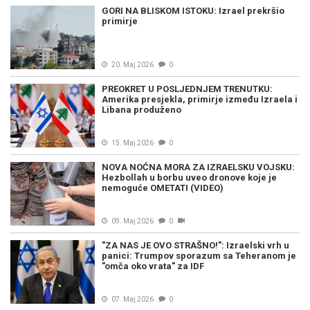
GORI NA BLISKOM ISTOKU: Izrael prekršio
primirje
20. Maj 2026
0
PREOKRET U POSLJEDNJEM TRENUTKU:
Amerika presjekla, primirje između Izraela i
Libana produženo
15. Maj 2026
0
NOVA NOĆNA MORA ZA IZRAELSKU VOJSKU:
Hezbollah u borbu uveo dronove koje je
nemoguće OMETATI (VIDEO)
09. Maj 2026
0
"ZA NAS JE OVO STRAŠNO!": Izraelski vrh u
panici: Trumpov sporazum sa Teheranom je
"omča oko vrata" za IDF
07. Maj 2026
0