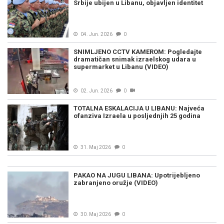
Srbije ubijen u Libanu, objavljen identitet
04. Jun. 2026
0
SNIMLJENO CCTV KAMEROM: Pogledajte
dramatičan snimak izraelskog udara u
supermarket u Libanu (VIDEO)
02. Jun. 2026
0
TOTALNA ESKALACIJA U LIBANU: Najveća
ofanziva Izraela u posljednjih 25 godina
31. Maj 2026
0
PAKAO NA JUGU LIBANA: Upotrijebljeno
zabranjeno oružje (VIDEO)
30. Maj 2026
0