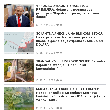
VRHUNAC DRSKOSTI IZRAELSKOG
PREMIJERA: Netanyahu nogama gazi
primirje – "Napali smo jučer, napali smo
danas"
24. Apr. 2026
0
ŠOKANTNA ANEKSIJA NA BLISKOM ISTOKU:
Izrael proglasio trajnu zonu i preoteo
libanska gasna polja vrijedna 40 MILIJARDI
DOLARA
23. Apr. 2026
0
SKANDAL KOJI JE ZGROZIO SVIJET: "Izraelski
napadi na svetinje u Libanu nisu
iznenađujući"
22. Apr. 2026
0
MASAKR IZRAELSKOG OKLOPA U LIBANU:
Hezbollah uništio 136 tenkova Merkava
koristeći jeftine dronove - IDF nema rješenje
za novu taktiku
21. Apr. 2026
0