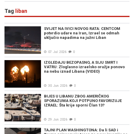
aleria" (FOTO/VIDEO)
Tag
liban
SVIJET NA IVICI NOVOG RATA: CENTCOM
potvrdio udare na Iran, Izrael se odmah
uključio napadima na južni Liban
07. Jul. 2026
0
IZGLEDAJU BEZOPASNO, A SIJU SMRT I
VATRU: Zloglasno izraelsko oružje ponovo
na nebu iznad Libana (VIDEO)
30. Jun. 2026
0
BIJES U LIBANU ZBOG AMERIČKOG
SPORAZUMA KOJI POTPUNO FAVORIZUJE
IZRAEL: Šta krije sporni Član 13?
29. Jun. 2026
0
TAJNI PLAN WASHINGTONA: Da li SAD i