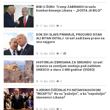
BIBI U ŠOKU: Trump ZABRANIO Izraelu
bombardovanje Libana – „DOSTA JE BILO!“
17. Apr. 2026
0
DOK SVI SLAVE PRIMIRJE, PROCURIO SITAN
ALI BITAN DETALJ: Izrael zadržava pravo na
ono najgore
16. Apr. 2026
0
HISTORIJA IZBRISANA ZA SEKUNDU: Izrael
sravnio sa zemljom svetinju pod zaštitom
UNESCO-a staru 2.000 godina! (VIDEO)
16. Apr. 2026
0
VJERSKO ČIŠĆENJE PO NETANYAHUOVOM
"RECEPTU": Ko su "poželjni", a ko "nepoželjni"
stanovnici Libana?
01. Apr. 2026
0