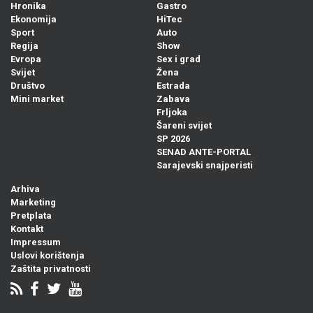
Hronika
Gastro
Ekonomija
HiTec
Sport
Auto
Regija
Show
Evropa
Sex i grad
Svijet
Žena
Društvo
Estrada
Mini market
Zabava
Frljoka
Šareni svijet
SP 2026
SENAD ANTE-PORTAL
Sarajevski snajperisti
Arhiva
Marketing
Pretplata
Kontakt
Impressum
Uslovi korištenja
Zaštita privatnosti