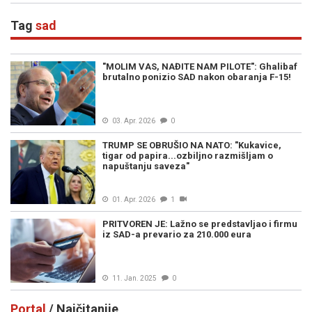
Tag
sad
"MOLIM VAS, NAĐITE NAM PILOTE": Ghalibaf
brutalno ponizio SAD nakon obaranja F-15!
03. Apr. 2026
0
TRUMP SE OBRUŠIO NA NATO: "Kukavice,
tigar od papira...ozbiljno razmišljam o
napuštanju saveza"
01. Apr. 2026
1
PRITVOREN JE: Lažno se predstavljao i firmu
iz SAD-a prevario za 210.000 eura
11. Jan. 2025
0
Portal
/ Najčitanije