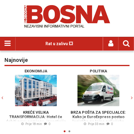
Rat u zalivu 💥
Najnovije
Previous
N
EKONOMIJA
POLITIKA
KREĆE VELIKA
BRZA POŠTA ZA SPECIJALCE:
TRANSFORMACIJA: Hotel će
Kako je EuroExpress postao
O
dobiti novu namjenu, investicija
logistika za tajne policijske
Prije 18 min
0
Prije 33 min
0
vrijedna 23 miliona KM
operacije MUP-a RS