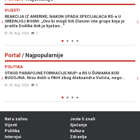
Previous
N
VIJESTI
PO
REAKCIJA IZ AMERIKE, NAKON UPADA SPECIJALACA RS-a U
ŽE
SREDNJOJ BOSNI: „Ovo bi mogli biti članovi iste grupe koja je
"O
pratila Dodika dok je bježao...“
04. Avg. 2026
1
Portal
/ Najpopularnije
Previous
N
POLITIKA
VI
OTKUD PARAVOJNE FORMACIJE MUP-a RS U ŠUMAMA KOD
OT
BUGOJNA: Nisu došli u FBiH zbog Aleksandra Vučića, nego...
po
Bi
04. Avg. 2026
8
Rat u zalivu
Jeste li znali
Vijesti
Sjećanje
Politika
Kultura
Intervjui
Zdravlje