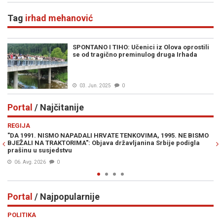
Tag
irhad mehanović
SPONTANO I TIHO: Učenici iz Olova oprostili
se od tragično preminulog druga Irhada
03. Jun. 2025
0
Portal
/ Najčitanije
Previous
N
REGIJA
E
"DA 1991. NISMO NAPADALI HRVATE TENKOVIMA, 1995. NE BISMO
JE
BJEŽALI NA TRAKTORIMA": Objava državljanina Srbije podigla
IZ
prašinu u susjedstvu
06. Avg. 2026
0
Portal
/ Najpopularnije
Previous
N
POLITIKA
VI