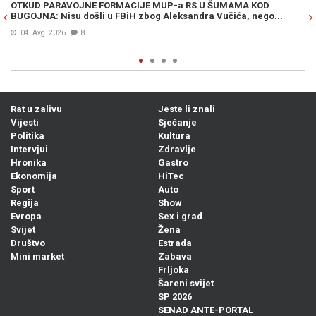
OTKUD PARAVOJNE FORMACIJE MUP-a RS U ŠUMAMA KOD
OT
BUGOJNA: Nisu došli u FBiH zbog Aleksandra Vučića, nego...
po
Bi
04. Avg. 2026
8
Rat u zalivu
Jeste li znali
Vijesti
Sjećanje
Politika
Kultura
Intervjui
Zdravlje
Hronika
Gastro
Ekonomija
HiTec
Sport
Auto
Regija
Show
Evropa
Sex i grad
Svijet
Žena
Društvo
Estrada
Mini market
Zabava
Frljoka
Šareni svijet
SP 2026
SENAD ANTE-PORTAL