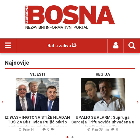
Rat u zalivu 💥
Najnovije
Previous
N
VIJESTI
REGIJA
IZ WASHINGTONA STIŽE HLADAN
UPALIO SE ALARM: Supruga
TUŠ ZA BiH: Ivica Puljić otkrio
Sergeja Trifunovića uhvaćena u
PA
zašto sada ne očekuje poteze
krađi sakoa u Zari
Prije 14 min
0
Prije 38 min
0
protiv Dodika (VIDEO)