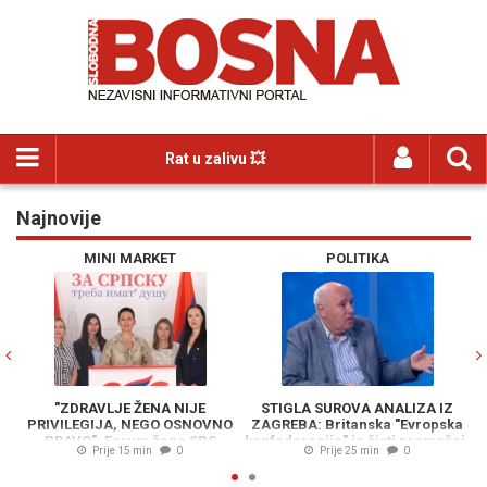
Rat u zalivu 💥
Najnovije
Previous
N
MINI MARKET
POLITIKA
"ZDRAVLJE ŽENA NIJE
STIGLA SUROVA ANALIZA IZ
PRIVILEGIJA, NEGO OSNOVNO
ZAGREBA: Britanska "Evropska
BI
PRAVO": Forum žena SPS
konfederacija" je čisti promašaj,
Prije 15 min
0
Prije 25 min
0
pokreće inicijativu za uvođenje
Puhovski objasnio zašto je to
b
menstrualnog odsustva
bezopasna iluzija za Zapadni