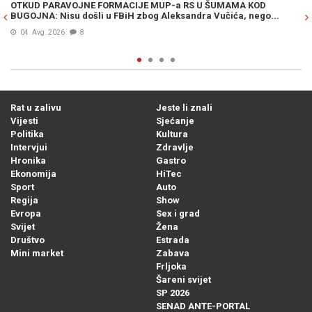
OTKUD PARAVOJNE FORMACIJE MUP-a RS U ŠUMAMA KOD
OT
BUGOJNA: Nisu došli u FBiH zbog Aleksandra Vučića, nego...
po
Bi
04. Avg. 2026
8
Rat u zalivu
Jeste li znali
Vijesti
Sjećanje
Politika
Kultura
Intervjui
Zdravlje
Hronika
Gastro
Ekonomija
HiTec
Sport
Auto
Regija
Show
Evropa
Sex i grad
Svijet
Žena
Društvo
Estrada
Mini market
Zabava
Frljoka
Šareni svijet
SP 2026
SENAD ANTE-PORTAL