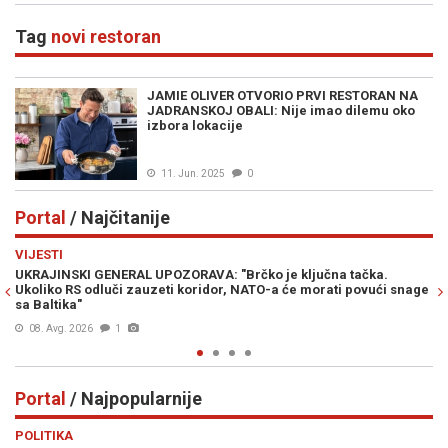
Balkan!
Tag
novi restoran
JAMIE OLIVER OTVORIO PRVI RESTORAN NA
JADRANSKOJ OBALI: Nije imao dilemu oko
izbora lokacije
11. Jun. 2025
0
Portal
/ Najčitanije
Previous
N
VIJESTI
VI
UKRAJINSKI GENERAL UPOZORAVA: "Brčko je ključna tačka.
PR
Ukoliko RS odluči zauzeti koridor, NATO-a će morati povući snage
Am
sa Baltika"
08. Avg. 2026
1
Portal
/ Najpopularnije
Previous
N
POLITIKA
VI