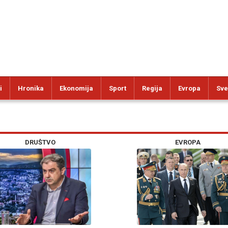
i
Hronika
Ekonomija
Sport
Regija
Evropa
Sve
DRUŠTVO
EVROPA