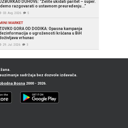
UZBURKAO DUHOVE: “Želite ukidati paritet – super.
Idemo razgovarati o ustavnom preuređenju...“
03. Avg. 2026
5
MINI MARKET
ZOVKO GORA OD DODIKA: Opasna kampanja
dezinformacija o ugroženosti kršćana u BiH
doživljava vrhunac
29. Jul. 2026
3
ržana.
euzimanje sadržaja bez dozvole izdavača.
obodna Bosna
2000 - 2026.