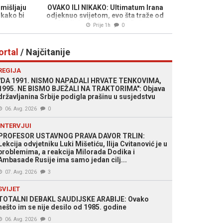
mišljaju
OVAKO ILI NIKAKO: Ultimatum Irana
 kako bi
odjeknuo svijetom, evo šta traže od
Sjedinjenih Američkih Država
Prije 1h
0
ortal
/ Najčitanije
REGIJA
"DA 1991. NISMO NAPADALI HRVATE TENKOVIMA,
1995. NE BISMO BJEŽALI NA TRAKTORIMA": Objava
državljanina Srbije podigla prašinu u susjedstvu
06. Avg. 2026
0
INTERVJUI
PROFESOR USTAVNOG PRAVA DAVOR TRLIN:
Lekcija odvjetniku Luki Mišetiću, Ilija Cvitanović je u
problemima, a reakcija Milorada Dodika i
Ambasade Rusije ima samo jedan cilj...
07. Avg. 2026
3
SVIJET
TOTALNI DEBAKL SAUDIJSKE ARABIJE: Ovako
nešto im se nije desilo od 1985. godine
06. Avg. 2026
0