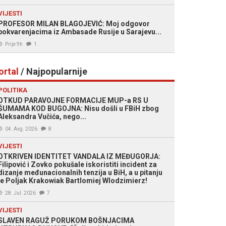
VIJESTI
PROFESOR MILAN BLAGOJEVIĆ: Moj odgovor
pokvarenjacima iz Ambasade Rusije u Sarajevu...
Prije 9h
1
ortal
/ Najpopularnije
POLITIKA
OTKUD PARAVOJNE FORMACIJE MUP-a RS U
ŠUMAMA KOD BUGOJNA: Nisu došli u FBiH zbog
Aleksandra Vučića, nego...
04. Avg. 2026
8
VIJESTI
OTKRIVEN IDENTITET VANDALA IZ MEĐUGORJA:
Filipović i Zovko pokušale iskoristiti incident za
dizanje međunacionalnih tenzija u BiH, a u pitanju
je Poljak Krakowiak Bartlomiej Wlodzimierz!
28. Jul. 2026
7
VIJESTI
SLAVEN RAGUŽ PORUKOM BOŠNJACIMA