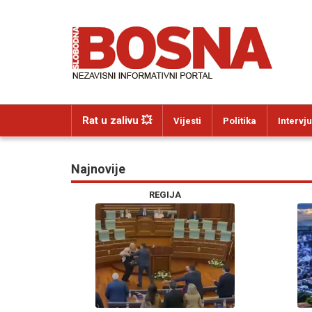
Rat u zalivu 💥
Vijesti
Politika
Intervju
Najnovije
REGIJA