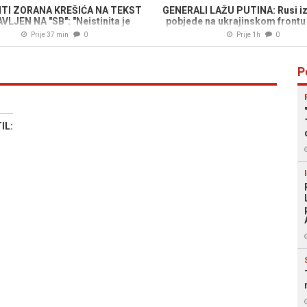
TI ZORANA KREŠIĆA NA TEKST
GENERALI LAŽU PUTINA: Rusi iz
VLJEN NA "SB": "Neistinita je
pobjede na ukrajinskom frontu
a Šemsudina Mehmedovića da ja
obmanuli šefa Kremlja
Prije 37 min
0
Prije 1h
0
ne plaćam RTV taksu"
P
IL: