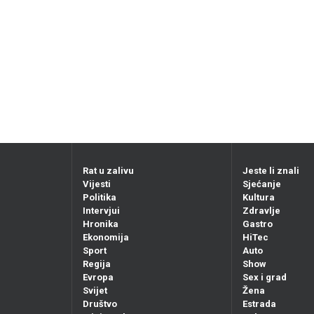
Rat u zalivu
Jeste li znali
Vijesti
Sjećanje
Politika
Kultura
Intervjui
Zdravlje
Hronika
Gastro
Ekonomija
HiTec
Sport
Auto
Regija
Show
Evropa
Sex i grad
Svijet
Žena
Društvo
Estrada