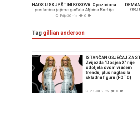
HAOS U SKUPŠTINI KOSOVA: Opoziciona
DEMAN
poslanica jajima gađala Aljbina Kurtija
OBJA
(VIDEO)
tvrdnj
Prije 30 min
0
Tag
gillian anderson
ISTANČAN OSJEĆAJ ZA ST
Zvijezda "Dosjea X" nije
odoljela ovom vrućem
trendu, plus naglasila
skladnu figuru (FOTO)
29. Jul. 2025
0