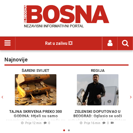
Rat u zalivu 💥
Najnovije
Previous
N
ŠARENI SVIJET
REGIJA
TAJNA SKRIVENA PREKO 300
ZELENSKI DOPUTOVAO U
D
GODINA: Htjeli su samo
BEOGRAD: Oglasio se uoči
k
renovirati staru kuću, a onda su
sutrašnjeg sastanka s Vučićem,
Prije 12 min
0
Prije 16 min
0
pronašli ogromno bogatstvo
Moskva sve pomno prati