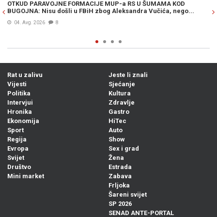
OTKUD PARAVOJNE FORMACIJE MUP-a RS U ŠUMAMA KOD
OT
BUGOJNA: Nisu došli u FBiH zbog Aleksandra Vučića, nego...
po
Bi
04. Avg. 2026
8
Rat u zalivu
Jeste li znali
Vijesti
Sjećanje
Politika
Kultura
Intervjui
Zdravlje
Hronika
Gastro
Ekonomija
HiTec
Sport
Auto
Regija
Show
Evropa
Sex i grad
Svijet
Žena
Društvo
Estrada
Mini market
Zabava
Frljoka
Šareni svijet
SP 2026
SENAD ANTE-PORTAL