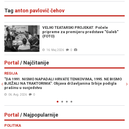
Tag
anton pavlovič čehov
VELIKI TEATARSKI PROJEKAT: Počele
pripreme za premijeru predstave "Galeb"
(FOTO)
16. Maj 2026
0
Portal
/ Najčitanije
Previous
N
REGIJA
E
"DA 1991. NISMO NAPADALI HRVATE TENKOVIMA, 1995. NE BISMO
JE
BJEŽALI NA TRAKTORIMA": Objava državljanina Srbije podigla
IZ
prašinu u susjedstvu
06. Avg. 2026
0
Portal
/ Najpopularnije
Previous
N
POLITIKA
VI