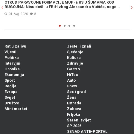
OTKUD PARAVOJNE FORMACIJE MUP-a RS U ŠUMAMA KOD
OT
BUGOJNA: Nisu došli u FBiH zbog Aleksandra Vučića, nego...
po
Bi
04. Avg. 2026
8
Rat u zalivu
Jeste li znali
Vijesti
Sjećanje
Politika
Kultura
Intervjui
Zdravlje
Hronika
Gastro
Ekonomija
HiTec
Sport
Auto
Regija
Show
Evropa
Sex i grad
Svijet
Žena
Društvo
Estrada
Mini market
Zabava
Frljoka
Šareni svijet
SP 2026
SENAD ANTE-PORTAL