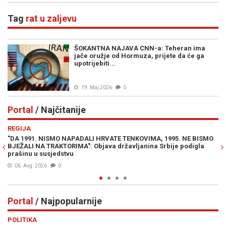
Tag
rat u zaljevu
ŠOKANTNA NAJAVA CNN-a: Teheran ima
jače oružje od Hormuza, prijete da će ga
upotrijebiti...
19. Maj 2026
0
Portal
/ Najčitanije
Previous
N
REGIJA
E
"DA 1991. NISMO NAPADALI HRVATE TENKOVIMA, 1995. NE BISMO
JE
BJEŽALI NA TRAKTORIMA": Objava državljanina Srbije podigla
IZ
prašinu u susjedstvu
06. Avg. 2026
0
Portal
/ Najpopularnije
Previous
N
POLITIKA
VI