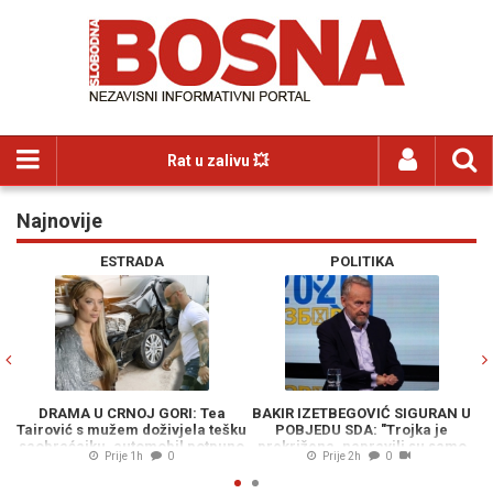
Rat u zalivu 💥
Najnovije
Previous
N
ESTRADA
POLITIKA
DRAMA U CRNOJ GORI: Tea
BAKIR IZETBEGOVIĆ SIGURAN U
P
Tairović s mužem doživjela tešku
POBJEDU SDA: "Trojka je
saobraćajku, automobil potpuno
prekrižena, napravili su samo
k
Prije 1h
0
Prije 2h
0
havarisan
belaj"