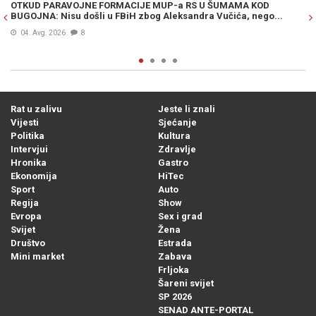
OTKUD PARAVOJNE FORMACIJE MUP-a RS U ŠUMAMA KOD
OT
BUGOJNA: Nisu došli u FBiH zbog Aleksandra Vučića, nego...
po
Bi
04. Avg. 2026
8
Rat u zalivu
Jeste li znali
Vijesti
Sjećanje
Politika
Kultura
Intervjui
Zdravlje
Hronika
Gastro
Ekonomija
HiTec
Sport
Auto
Regija
Show
Evropa
Sex i grad
Svijet
Žena
Društvo
Estrada
Mini market
Zabava
Frljoka
Šareni svijet
SP 2026
SENAD ANTE-PORTAL