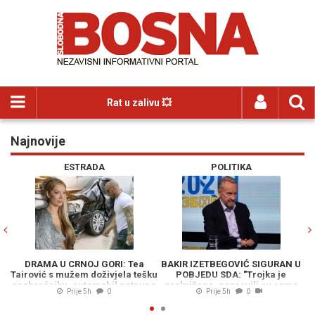
Rat u zalivu 💥
Najnovije
Previous
N
ESTRADA
POLITIKA
DRAMA U CRNOJ GORI: Tea
BAKIR IZETBEGOVIĆ SIGURAN U
P
Tairović s mužem doživjela tešku
POBJEDU SDA: "Trojka je
saobraćajku, automobil potpuno
prekrižena, napravili su samo
k
Prije 5h
0
Prije 5h
0
havarisan
belaj"