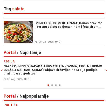
Tag
salata
MIRISI I OKUSI MEDITERANA: Danas pravimo
izvrsnu salatu sa tjesteninom i feta sirom...
08. Jul. 2026
0
Portal
/ Najčitanije
Previous
N
REGIJA
E
"DA 1991. NISMO NAPADALI HRVATE TENKOVIMA, 1995. NE BISMO
JE
BJEŽALI NA TRAKTORIMA": Objava državljanina Srbije podigla
IZ
prašinu u susjedstvu
06. Avg. 2026
0
Portal
/ Najpopularnije
Previous
N
POLITIKA
VI