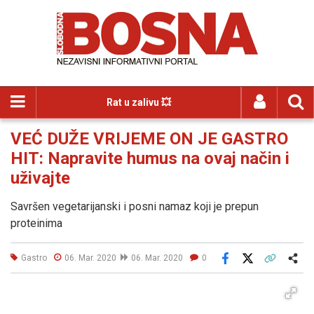
Rat u zalivu 💥
VEĆ DUŽE VRIJEME ON JE GASTRO
HIT: Napravite humus na ovaj način i
uživajte
Savršen vegetarijanski i posni namaz koji je prepun
proteinima
Gastro
06. Mar. 2020
06. Mar. 2020
0
Facebook
X
Kopiraj link
Više