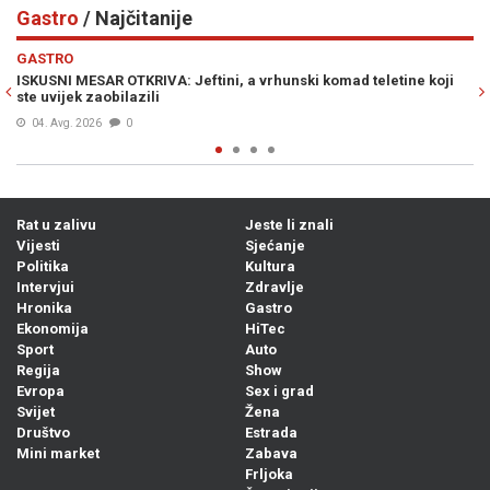
Gastro
/ Najčitanije
Previous
N
GASTRO
mad teletine koji
DANAS MOŽE I BEZ MESA: Poklanjamo recept za br
laganu musaku od povrća koja je gotova za manje o
05. Avg. 2026
0
Rat u zalivu
Jeste li znali
Vijesti
Sjećanje
Politika
Kultura
Intervjui
Zdravlje
Hronika
Gastro
Ekonomija
HiTec
Sport
Auto
Regija
Show
Evropa
Sex i grad
Svijet
Žena
Društvo
Estrada
Mini market
Zabava
Frljoka