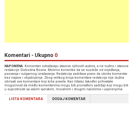
Komentari - Ukupno
0
NAPOMENA
: Komentari odražavaju stavove njihovih autora, a ne nužno i stavove
redakcije Slobodna Bosna. Molimo korisnike da se suzdrže od vrijeđanja,
psovanja i vulgarnog izražavanja. Redakcija zadržava pravo da obriše komentar
bez najave i objašnjenja. Zbog velikog broja komentara redakcija nije dužna
obrisati sve komentare koji krše pravila. Kao čitalac također prihvatate
mogućnost da među komentarima mogu biti pronađeni sadržaji koji mogu biti
u suprotnosti sa vašim vjerskim, moralnim i drugim načelima i uvjerenjima.
LISTA KOMENTARA
DODAJ KOMENTAR