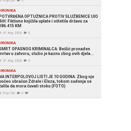
Prije 20h
0
HRONIKA
POTVRĐENA OPTUŽNICA PROTIV SLUŽBENICE UIO
BiH: Fiktivno knjižila uplate i oštetila državu za
186.415 KM
07. Avg. 2026
0
HRONIKA
SMRT OPASNOG KRIMINALCA: Bešlić pronađen
mrtav u zatvoru, služio je kaznu zbog ovih djela...
07. Avg. 2026
0
HRONIKA
NA INTERPOLOVOJ LISTI JE 10 GODINA: Zbog nje
počeo obračun Ždrale i Eleza, tokom suđenja se
žalila da mora čuvati stoku (FOTO)
Prije 16h
0