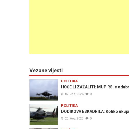
Vezane vijesti
POLITIKA
HOĆE LI ZAŽALITI: MUP RS je odabra
07. Jan. 2026
0
POLITIKA
DODIKOVA ESKADRILA: Koliko ukupno
23. Avg. 2025
0