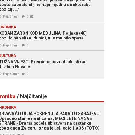
posto zaposlenih, nemaju nijednu direktorsku
poziciju..."
Prije 31 min
0
HRONIKA
KOBAN ZARON KOD MEDULINA: Poljaku (40)
pozlilo na velikoj dubini, nije mu bilo spasa
Prije 45 min
0
KULTURA
TUŽNA VIJEST: Preminuo poznati bh. slikar
Ibrahim Novalić
Prije 50 min
0
ronika
/ Najčitanije
HRONIKA
KRVAVA ČITULJA POKRENULA PAKAO U SARAJEVU:
Opsadno stanje na ulicama, MECI LETE NA SVE
STRANE - Drama počela ubistvom na sastanku
zbog duga Zviceru, onda je uslijedio HAOS (FOTO)