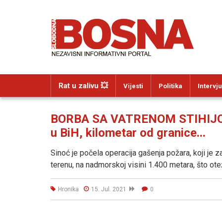
Rat u zalivu 💥
Vijesti
Politika
Intervju
BORBA SA VATRENOM STIHIJOM: 
u BiH, kilometar od granice...
Sinoć je počela operacija gašenja požara, koji j
terenu, na nadmorskoj visini 1.400 metara, što ot
Hronika
15. Jul. 2021
0