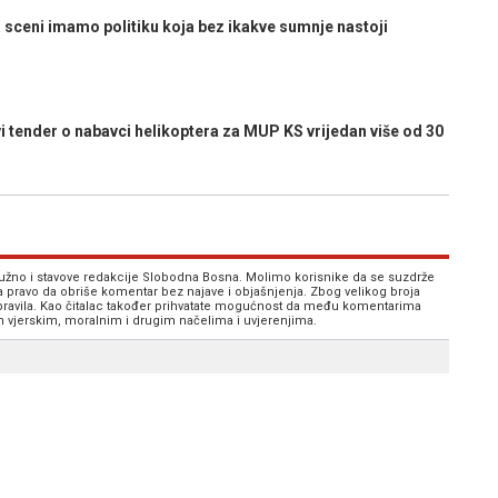
eni imamo politiku koja bez ikakve sumnje nastoji
i tender o nabavci helikoptera za MUP KS vrijedan više od 30
 nužno i stavove redakcije Slobodna Bosna. Molimo korisnike da se suzdrže
va pravo da obriše komentar bez najave i objašnjenja. Zbog velikog broja
 pravila. Kao čitalac također prihvatate mogućnost da među komentarima
im vjerskim, moralnim i drugim načelima i uvjerenjima.