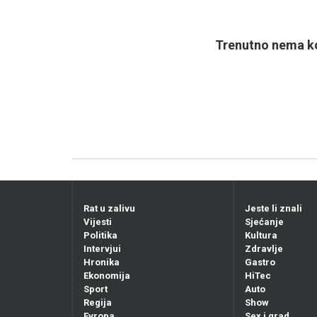
Trenutno nema ko
Rat u zalivu
Jeste li znali
Vijesti
Sjećanje
Politika
Kultura
Intervjui
Zdravlje
Hronika
Gastro
Ekonomija
HiTec
Sport
Auto
Regija
Show
Evropa
Sex i grad