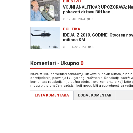
DRUŠTVO
VOJNI ANALITIČAR UPOZORAVA: Na sc
pokazati državu BiH kao…
17. Jul. 2024
1
POLITIKA
IDEJA IZ 2019. GODINE: Otvoren nov
miliona KM
11. Nov. 2023
0
Komentari - Ukupno
0
NAPOMENA
: Komentari odražavaju stavove njihovih autora, a ne
od vrijeđanja, psovanja i vulgarnog izražavanja. Redakcija zadrža
komentara redakcija nije dužna obrisati sve komentare koji krše
mogu biti pronađeni sadržaji koji mogu biti u suprotnosti sa vaš
LISTA KOMENTARA
DODAJ KOMENTAR