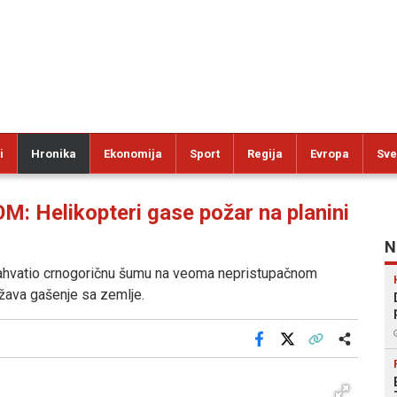
i
Hronika
Ekonomija
Sport
Regija
Evropa
Sve
Helikopteri gase požar na planini
N
e zahvatio crnogoričnu šumu na veoma nepristupačnom
ežava gašenje sa zemlje.
Facebook
X
Kopiraj link
Više