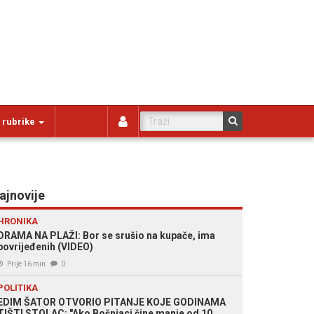
 rubrike
ajnovije
HRONIKA
DRAMA NA PLAŽI: Bor se srušio na kupače, ima
povrijeđenih (VIDEO)
Prije 16 min
0
POLITIKA
EDIM ŠATOR OTVORIO PITANJE KOJE GODINAMA
TIŠTI STOLAC: "Ako Bošnjaci čine manje od 10