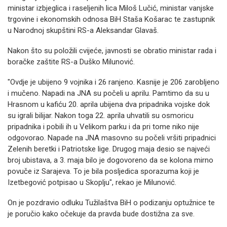
ministar izbjeglica i raseljenih lica Miloš Lučić, ministar vanjske
trgovine i ekonomskih odnosa BiH Staša Košarac te zastupnik
u Narodnoj skupštini RS-a Aleksandar Glavaš.
Nakon što su položili cvijeće, javnosti se obratio ministar rada i
boračke zaštite RS-a Duško Milunović.
"Ovdje je ubijeno 9 vojnika i 26 ranjeno. Kasnije je 206 zarobljeno
i mučeno. Napadi na JNA su počeli u aprilu. Pamtimo da su u
Hrasnom u kafiću 20. aprila ubijena dva pripadnika vojske dok
su igrali bilijar. Nakon toga 22. aprila uhvatili su osmoricu
pripadnika i pobili ih u Velikom parku i da pri tome niko nije
odgovorao. Napade na JNA masovno su počeli vršiti pripadnici
Zelenih beretki i Patriotske lige. Drugog maja desio se najveći
broj ubistava, a 3. maja bilo je dogovoreno da se kolona mirno
povuče iz Sarajeva. To je bila posljedica sporazuma koji je
Izetbegović potpisao u Skoplju", rekao je Milunović.
On je pozdravio odluku Tužilaštva BiH o podizanju optužnice te
je poručio kako očekuje da pravda bude dostižna za sve.