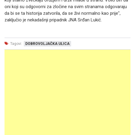
koji stalno zveckaju oružjem i drže mlade u strahu. Volio bih da
oni koji su odgovorni za zločine na svim stranama odgovaraju
da bi se ta historija zatvorila, da se živi normalno kao prije",
zaključio je nekadašnji pripadnik JNA Srđan Lukić.
Tagovi:
DOBROVOLJAČKA ULICA