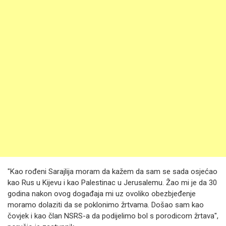
"Kao rođeni Sarajlija moram da kažem da sam se sada osjećao
kao Rus u Kijevu i kao Palestinac u Jerusalemu. Žao mi je da 30
godina nakon ovog događaja mi uz ovoliko obezbjeđenje
moramo dolaziti da se poklonimo žrtvama. Došao sam kao
čovjek i kao član NSRS-a da podijelimo bol s porodicom žrtava",