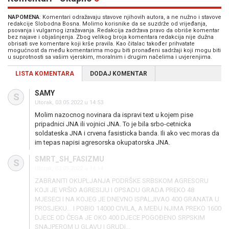
NAPOMENA
: Komentari odražavaju stavove njihovih autora, a ne nužno i stavove
redakcije Slobodna Bosna. Molimo korisnike da se suzdrže od vrijeđanja,
psovanja i vulgarnog izražavanja. Redakcija zadržava pravo da obriše komentar
bez najave i objašnjenja. Zbog velikog broja komentara redakcija nije dužna
obrisati sve komentare koji krše pravila. Kao čitalac također prihvatate
mogućnost da među komentarima mogu biti pronađeni sadržaji koji mogu biti
u suprotnosti sa vašim vjerskim, moralnim i drugim načelima i uvjerenjima.
LISTA KOMENTARA
DODAJ KOMENTAR
SAMY
S
Utorak, 03.05.2022 u 14:53
Molim nazocnog novinara da ispravi text u kojem pise
pripadnici JNA ili vojnici JNA. To je bila srbo-cetnicka
soldateska JNA i crvena fasisticka banda. Ili ako vec moras da
im tepas napisi agresorska okupatorska JNA.
SMRT_SH_FASIZMU
S
Utorak, 03.05.2022 u 14:14
ZABRANITI OKUPLJANJA PODRŠKE SRBSKOM AGRESORU
KOJI JE VRŠIO AGRESIJU I OPSADU GRADA PREKO 48
MJESECI I NA KOJEG JE DNEVNO ISPALJIVAO 400 GRANATA U
PROSJEKU... I POBIO 14000 CIVILA, A MEĐU NJIMA PREKO 1600
DJECE OD ČEGA JE OKO 400 DJECE POGOĐENO SRPSKIM
SNAJPEROM U GLAVU I GRUDI...