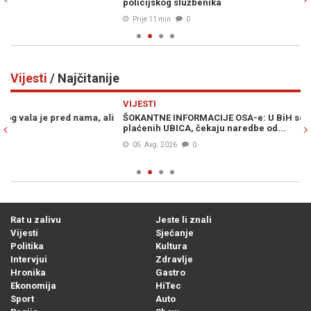
policijskog službenika
In
Prije 11 min
0
Vijesti
/ Najčitanije
Previous
N
VIJESTI
VI
i
ŠOKANTNE INFORMACIJE OSA-e: U BiH se nalaze dvije grupe
MU
plaćenih UBICA, čekaju naredbe od...
po
05. Avg. 2026
0
Rat u zalivu
Jeste li znali
Vijesti
Sjećanje
Politika
Kultura
Intervjui
Zdravlje
Hronika
Gastro
Ekonomija
HiTec
Sport
Auto