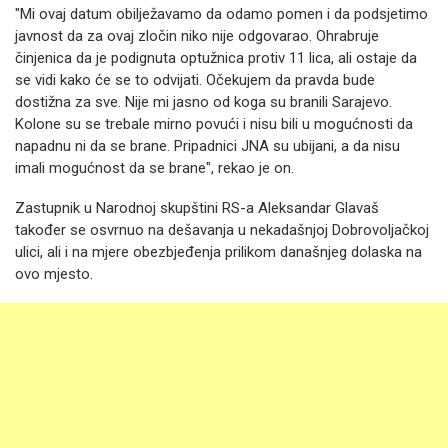
"Mi ovaj datum obilježavamo da odamo pomen i da podsjetimo
javnost da za ovaj zločin niko nije odgovarao. Ohrabruje
činjenica da je podignuta optužnica protiv 11 lica, ali ostaje da
se vidi kako će se to odvijati. Očekujem da pravda bude
dostižna za sve. Nije mi jasno od koga su branili Sarajevo.
Kolone su se trebale mirno povući i nisu bili u mogućnosti da
napadnu ni da se brane. Pripadnici JNA su ubijani, a da nisu
imali mogućnost da se brane", rekao je on.
Zastupnik u Narodnoj skupštini RS-a Aleksandar Glavaš
također se osvrnuo na dešavanja u nekadašnjoj Dobrovoljačkoj
ulici, ali i na mjere obezbjeđenja prilikom današnjeg dolaska na
ovo mjesto.