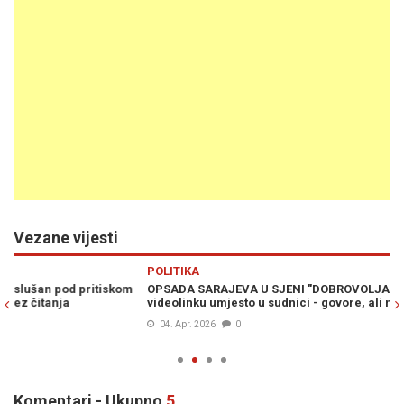
Vezane vijesti
Previous
N
POLITIKA
H
OPSADA SARAJEVA U SJENI "DOBROVOLJAČKE": Svjedoci na
SU
videolinku umjesto u sudnici - govore, ali ne odgovaraju
Do
04. Apr. 2026
0
Komentari - Ukupno
5