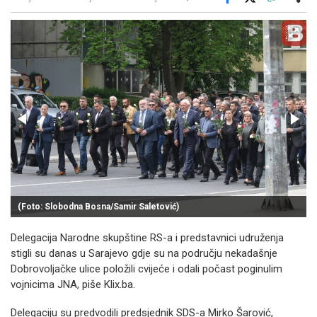
Facebook
X
Kopiraj link
Više
(Foto: Slobodna Bosna/Samir Saletović)
Delegacija Narodne skupštine RS-a i predstavnici udruženja
stigli su danas u Sarajevo gdje su na području nekadašnje
Dobrovoljačke ulice položili cvijeće i odali počast poginulim
vojnicima JNA, piše Klix.ba.
Delegaciju su predvodili predsjednik SDS-a Mirko Šarović,