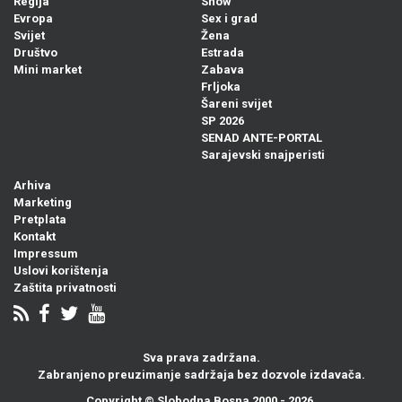
Regija
Show
Evropa
Sex i grad
Svijet
Žena
Društvo
Estrada
Mini market
Zabava
Frljoka
Šareni svijet
SP 2026
SENAD ANTE-PORTAL
Sarajevski snajperisti
Arhiva
Marketing
Pretplata
Kontakt
Impressum
Uslovi korištenja
Zaštita privatnosti
Sva prava zadržana.
Zabranjeno preuzimanje sadržaja bez dozvole izdavača.
Copyright ©
Slobodna Bosna
2000 - 2026.