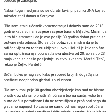
poručio je zastupnik.
Nakon toga, medijima su se obratili bivši pripadnici JNA koji su
također stigli danas u Sarajevo.
"Bio sam stalni učesnik komemoracija i dolazio sam do 2018.
godine kada su nam cvijeće i svijeće bacili u Miljacku. Mislim da
je to bila sramota i da je ovo poslije 30 godina dobar put da se
ostvare neki odnosi. Što se tiče optužnice, mislim da je to
odlična vijest za rodbinu ubijenih u ovoj ulici, ali je žalosno što
sama optužnica nije obuhvatila sva ubistva od 20. aprila do 23.
maja kada se desilo posljednje ubistvo u kasarni 'Maršal Tito'",
rekao je Željko Pantelić.
Srđan Lukić je naglasio kako je i pored brojnih događaja iz
prošlosti neophodno gledati u budućnost.
"Da smo imali prije 30 godina obezbjeđenje kao sad ne bismo
prošli kroz šta smo prošli. Sinoć sam bio na čaršiji, volio bih
sutra doći s porodicom i da ne razmišljam o prošlosti nego da
gledamo naprijed. To zavisi ne samo od nas nego i političara