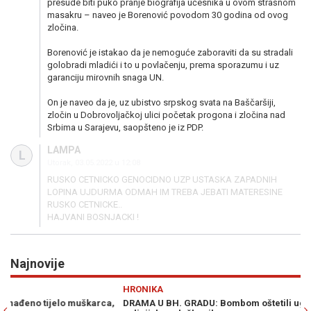
presude biti puko pranje biografija učesnika u ovom strašnom
masakru – naveo je Borenović povodom 30 godina od ovog
zločina.
Borenović je istakao da je nemoguće zaboraviti da su stradali
golobradi mladići i to u povlačenju, prema sporazumu i uz
garanciju mirovnih snaga UN.
On je naveo da je, uz ubistvo srpskog svata na Baščaršiji,
zločin u Dobrovoljačkoj ulici početak progona i zločina nad
Srbima u Sarajevu, saopšteno je iz PDP.
LAMPA
L
Utorak, 03.05.2022 u 12:08
RUSKO CETNICKO GENOCIDNO UZP USTASKA ZAPADNIH
LOPINA UJDURMA ODMAH IM TREBA JEBATI MATERESINE
RUSKO CETNICKE..
HAJVANI BOSNJACKI !
Najnovije
Previous
N
HRONIKA
S
,
DRAMA U BH. GRADU: Bombom oštetili ugostiteljski objekat brata
CR