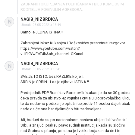
ZABRANITI OKUPLJANJA POLITIČARIMA I BILO KOME OSIM
RODITELJA POGINULIH AGRESORA.
NAGIB_NIZBRDICA
N
Utorak, 03.05.2022 u 13:49
Samo je JEDNA ISTINA !!
Zabranjeni iskaz Kukanjca i Boškovićev presretnuti razgovor
https://www.youtube.com/watch?
v=IFI9YwEcT4k&ab_channel=OKanal
NAGIB_NIZBRDICA
N
Utorak, 03.05.2022 u 13:41
SVE JE TO ISTO, bez RAZLIKE ko je !!
SRBIN je SRBIN - Laz je njihova ISTINA !!
Predsjednik PDP Branislav Borenović istakao je da se 30 godina
čeka pravda za ubistvo 42 vojnika i civila u Dobrovoljačkoj ulici,
te da nedavno podizanje optužnice protiv 11 osoba daje tračak
nade da će ona bar djelimično biti zadovoljena.
Ali, budući da su po nacionalnom sastavu ubijeni bili većinski
Srbi, a znajući praksu pravosudnih institucija kada su zločini
nad Srbima u pitanju, prisutna je i velika bojazan da će i te