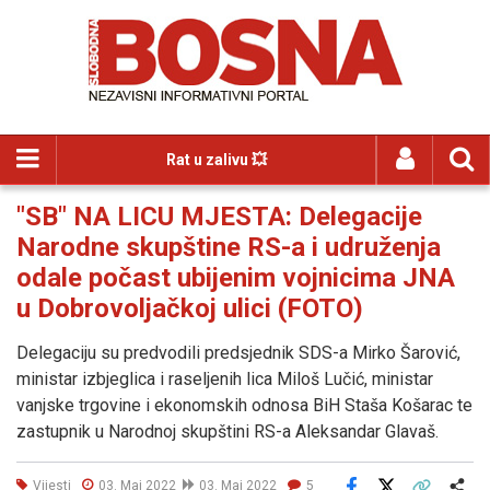
Rat u zalivu 💥
"SB" NA LICU MJESTA: Delegacije
Narodne skupštine RS-a i udruženja
odale počast ubijenim vojnicima JNA
u Dobrovoljačkoj ulici (FOTO)
Delegaciju su predvodili predsjednik SDS-a Mirko Šarović,
ministar izbjeglica i raseljenih lica Miloš Lučić, ministar
vanjske trgovine i ekonomskih odnosa BiH Staša Košarac te
zastupnik u Narodnoj skupštini RS-a Aleksandar Glavaš.
Vijesti
03. Maj 2022
03. Maj 2022
5