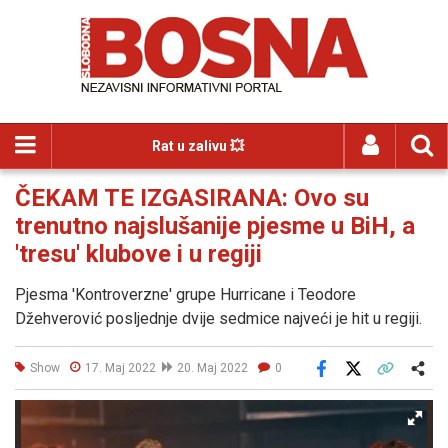
Rat u zalivu 💥
ČEKAM TE IZGASIRANA: Ovo su
trenutno najslušanije pjesme u BiH, a
'tresu' klubove i u regiji
Pjesma 'Kontroverzne' grupe Hurricane i Teodore
Džehverović posljednje dvije sedmice najveći je hit u regiji.
Show
17. Maj 2022
20. Maj 2022
0
Facebook
X
Kopiraj link
Više