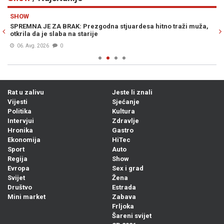
Previous
N
SHOW
S
SPREMNA JE ZA BRAK: Prezgodna stjuardesa hitno traži muža,
DI
otkrila da je slaba na starije
gr
06. Avg. 2026
0
Rat u zalivu
Jeste li znali
Vijesti
Sjećanje
Politika
Kultura
Intervjui
Zdravlje
Hronika
Gastro
Ekonomija
HiTec
Sport
Auto
Regija
Show
Evropa
Sex i grad
Svijet
Žena
Društvo
Estrada
Mini market
Zabava
Frljoka
Šareni svijet