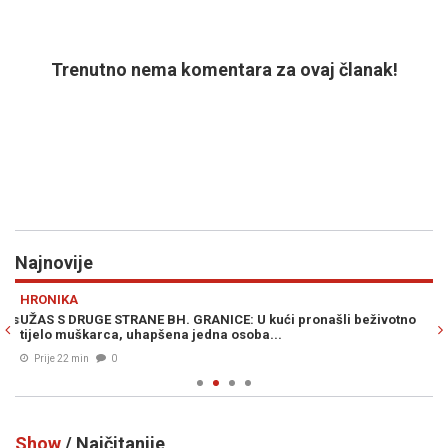
Trenutno nema komentara za ovaj članak!
Najnovije
Previous
N
HRONIKA
E
 s
UŽAS S DRUGE STRANE BH. GRANICE: U kući pronašli beživotno
OT
tijelo muškarca, uhapšena jedna osoba...
po
Prije 22 min
0
Show
/ Najčitanije