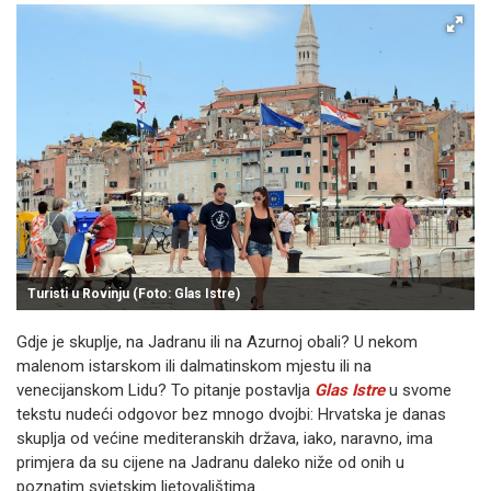
Turisti u Rovinju (Foto: Glas Istre)
Gdje je skuplje, na Jadranu ili na Azurnoj obali? U nekom
malenom istarskom ili dalmatinskom mjestu ili na
venecijanskom Lidu? To pitanje postavlja
Glas Istre
u svome
tekstu nudeći odgovor bez mnogo dvojbi: Hrvatska je danas
skuplja od većine mediteranskih država, iako, naravno, ima
primjera da su cijene na Jadranu daleko niže od onih u
poznatim svjetskim ljetovalištima.