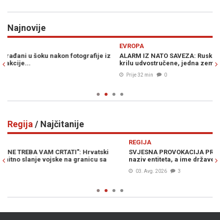
Najnovije
Previous
N
EVROPA
P
ALARM IZ NATO SAVEZA: Ruske vojne provokacije na istočnom
VA
krilu udvostručene, jedna zemlja na udaru...
ja
mi
Prije 32 min
0
Regija
/ Najčitanije
Previous
N
REGIJA
R
SVJESNA PROVOKACIJA PREDSJEDNIKA SRBIJE: Vučić promašio
H
naziv entiteta, a ime države prešutio (VIDEO)
za
03. Avg. 2026
3