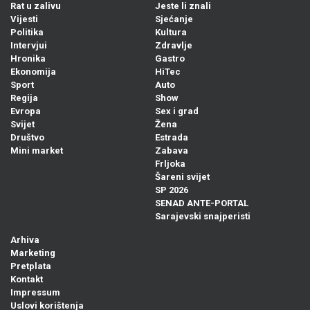
Rat u zalivu
Jeste li znali
Vijesti
Sjećanje
Politika
Kultura
Intervjui
Zdravlje
Hronika
Gastro
Ekonomija
HiTec
Sport
Auto
Regija
Show
Evropa
Sex i grad
Svijet
Žena
Društvo
Estrada
Mini market
Zabava
Frljoka
Šareni svijet
SP 2026
SENAD ANTE-PORTAL
Sarajevski snajperisti
Arhiva
Marketing
Pretplata
Kontakt
Impressum
Uslovi korištenja