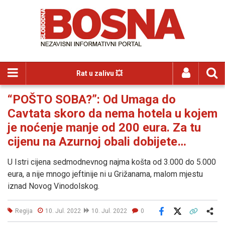
Rat u zalivu 💥
“POŠTO SOBA?”: Od Umaga do
Cavtata skoro da nema hotela u kojem
je noćenje manje od 200 eura. Za tu
cijenu na Azurnoj obali dobijete…
U Istri cijena sedmodnevnog najma košta od 3.000 do 5.000
eura, a nije mnogo jeftinije ni u Grižanama, malom mjestu
iznad Novog Vinodolskog.
Regija
10. Jul. 2022
10. Jul. 2022
0
Facebook
X
Kopiraj link
Više