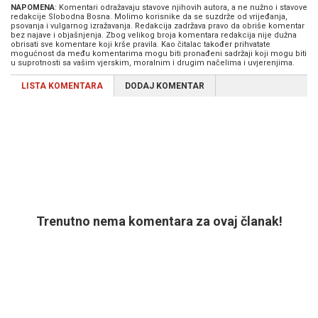
NAPOMENA
: Komentari odražavaju stavove njihovih autora, a ne nužno i stavove
redakcije Slobodna Bosna. Molimo korisnike da se suzdrže od vrijeđanja,
psovanja i vulgarnog izražavanja. Redakcija zadržava pravo da obriše komentar
bez najave i objašnjenja. Zbog velikog broja komentara redakcija nije dužna
obrisati sve komentare koji krše pravila. Kao čitalac također prihvatate
mogućnost da među komentarima mogu biti pronađeni sadržaji koji mogu biti
u suprotnosti sa vašim vjerskim, moralnim i drugim načelima i uvjerenjima.
LISTA KOMENTARA
DODAJ KOMENTAR
Trenutno nema komentara za ovaj članak!