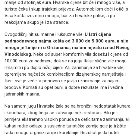
manje od stotinjak eura. Hvarske cijene bit će i mnogo više, a
turiste čeka i skup trajektni prijevoz. Automobilom doći i otići s
Visa košta izuzetno mnogo, bar za hrvatske prilike, a po
reakcijama skupo je i za strance.
Ovogodišnji hit su marine i luksuzne vile.
U Istri cijena
sedmodnevnog najma košta od 3.000 do 5.000 eura, a nije
mnogo jeftinije ni u Grižanama, malom mjestu iznad Novog
Vinodolskog.
Neke od super komfornih vila dosežu i cijene od
10.000 eura za sedmicu, dok se na jugu Italije slične vile mogu
iznajmiti i po duplo nižoj cijeni. Ali, zanimanja za hrvatske vile,
opremljene najčešće kombinacijom dizajnerskog namještaja i
Ikee, sve je veće, a ponovno se javlja i zanimanje za najam
brodova. Kornati su opet puni, a dobre rezultate ima i većina
jadranskih marina.
Na samom jugu Hrvatske žale se na hronični nedostatak kuhara
i konobara, zbog čega se zatvaraju neki restorani. Bilo je i
primjera ekstremno visokih ponuda za deficitarna zanimanja, ali
kuhari radije odlaze u susjedne turističke zemlje gdje je tržište
rada mnogo organiziranije i korektnije. Rezultat je da hoteli