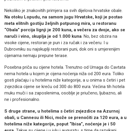
Nekoliko je znakovitih primjera sa svih dijelova hrvatske obale.
Na otoku Lopudu, na samom jugu Hrvatske, koji je postao
meta elitnih gostiju željnih potpunog mira, u restoranu
“Obala” porcija lignji je 200 kuna, a večera za dvoje, ako se
naruči i vino, skuplja je od 1.000 kuna
. No, bez obzira na
visoke cijene, restoran je pun i za ručak i za večeru. I u
Dubrovniku su najskuplji restorani puni, dok oni s umjerenijim
cijenama nemaju prepune terase.
Posebna priča su cijene hotela. Trenutno od Umaga do Cavtata
nema hotela u kojem je cijena noćenja niža od 200 eura. Toliko
gosti plaćaju i u hotelima niže kategorije, a u onima s četiri i pet
zvjezdica cijene se kreću od 300 do 800 eura. Većina tih hotela
muku muči i sa zaposlenima, osoblje je priučeno, ljubazno, ali
ne i profesionalno.
S druge strane, u hotelima s četiri zvjezdice na Azurnoj
obali, u Cannesu ili Nici, može se prenoćiti za 120 eura, a u
hotelima niže kategorije, poput “Ibisa”, noćenje je i 50
eura.
Takve su cijene i u julu i augurstu, s time da razvikani