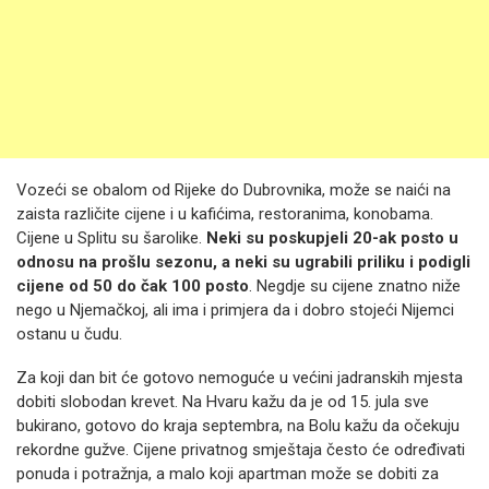
Vozeći se obalom od Rijeke do Dubrovnika, može se naići na
zaista različite cijene i u kafićima, restoranima, konobama.
Cijene u Splitu su šarolike.
Neki su poskupjeli 20-ak posto u
odnosu na prošlu sezonu, a neki su ugrabili priliku i podigli
cijene od 50 do čak 100 posto
. Negdje su cijene znatno niže
nego u Njemačkoj, ali ima i primjera da i dobro stojeći Nijemci
ostanu u čudu.
Za koji dan bit će gotovo nemoguće u većini jadranskih mjesta
dobiti slobodan krevet. Na Hvaru kažu da je od 15. jula sve
bukirano, gotovo do kraja septembra, na Bolu kažu da očekuju
rekordne gužve. Cijene privatnog smještaja često će određivati
ponuda i potražnja, a malo koji apartman može se dobiti za