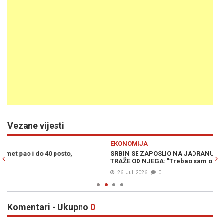
Vezane vijesti
Previous
N
EKONOMIJA
E
SRBIN SE ZAPOSLIO NA JADRANU, ŠOKIRAO SE KAD JE VIDIO ŠTA
LJ
TRAŽE OD NJEGA: "Trebao sam odmah otići"
pl
26. Jul. 2026
0
Komentari - Ukupno
0