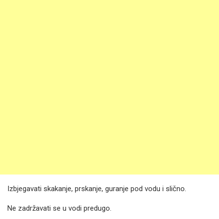
Izbjegavati skakanje, prskanje, guranje pod vodu i slično.
Ne zadržavati se u vodi predugo.