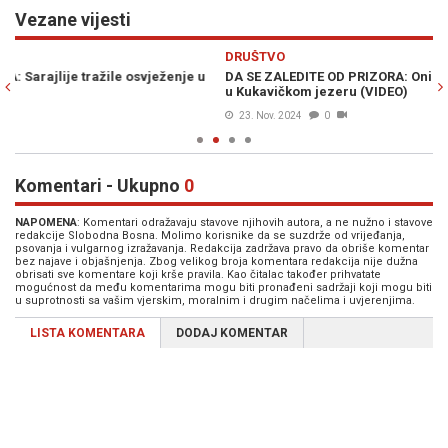
Vezane vijesti
Previous
N
DRUŠTVO
ŠA
DA SE ZALEDITE OD PRIZORA: Oni najhrabriji jutros na -15 zaplivali
SA
u Kukavičkom jezeru (VIDEO)
kr
23. Nov. 2024
0
Komentari - Ukupno
0
NAPOMENA
: Komentari odražavaju stavove njihovih autora, a ne nužno i stavove
redakcije Slobodna Bosna. Molimo korisnike da se suzdrže od vrijeđanja,
psovanja i vulgarnog izražavanja. Redakcija zadržava pravo da obriše komentar
bez najave i objašnjenja. Zbog velikog broja komentara redakcija nije dužna
obrisati sve komentare koji krše pravila. Kao čitalac također prihvatate
mogućnost da među komentarima mogu biti pronađeni sadržaji koji mogu biti
u suprotnosti sa vašim vjerskim, moralnim i drugim načelima i uvjerenjima.
LISTA KOMENTARA
DODAJ KOMENTAR