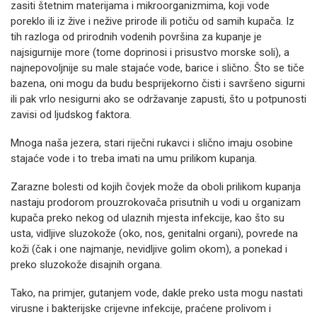
zasiti štetnim materijama i mikroorganizmima, koji vode
poreklo ili iz žive i nežive prirode ili potiču od samih kupača. Iz
tih razloga od prirodnih vodenih površina za kupanje je
najsigurnije more (tome doprinosi i prisustvo morske soli), a
najnepovoljnije su male stajaće vode, barice i slično. Što se tiče
bazena, oni mogu da budu besprijekorno čisti i savršeno sigurni
ili pak vrlo nesigurni ako se održavanje zapusti, što u potpunosti
zavisi od ljudskog faktora.
Mnoga naša jezera, stari riječni rukavci i slično imaju osobine
stajaće vode i to treba imati na umu prilikom kupanja.
Zarazne bolesti od kojih čovjek može da oboli prilikom kupanja
nastaju prodorom prouzrokovača prisutnih u vodi u organizam
kupača preko nekog od ulaznih mjesta infekcije, kao što su
usta, vidljive sluzokože (oko, nos, genitalni organi), povrede na
koži (čak i one najmanje, nevidljive golim okom), a ponekad i
preko sluzokože disajnih organa.
Tako, na primjer, gutanjem vode, dakle preko usta mogu nastati
virusne i bakterijske crijevne infekcije, praćene prolivom i