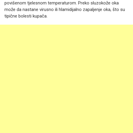
povišenom tjelesnom temperaturom. Preko sluzokože oka
može da nastane virusno ili hlamidijalno zapaljenje oka, što su
tipične bolesti kupača.