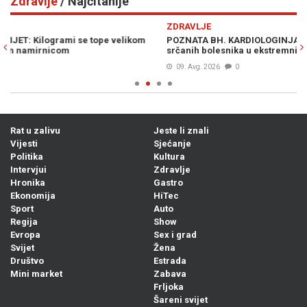
Zdravlje
/ Najčitanije
Previous
N
ZDRAVLJE
Z
POZNATA BH. KARDIOLOGINJA UPOZORAVA: Preporuke kod
SA
srčanih bolesnika u ekstremnim vrućinama...
pi
09. Avg. 2026
0
Rat u zalivu
Jeste li znali
Vijesti
Sjećanje
Politika
Kultura
Intervjui
Zdravlje
Hronika
Gastro
Ekonomija
HiTec
Sport
Auto
Regija
Show
Evropa
Sex i grad
Svijet
Žena
Društvo
Estrada
Mini market
Zabava
Frljoka
Šareni svijet