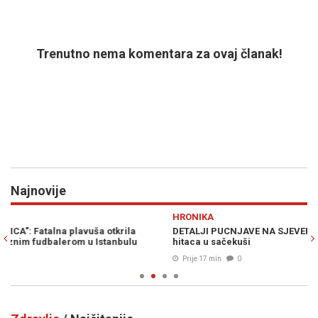
Trenutno nema komentara za ovaj članak!
Najnovije
Previous
N
HRONIKA
R
DETALJI PUCNJAVE NA SJEVERU BiH: Žrtva izrešetana sa pet
TR
hitaca u sačekuši
na
Prije 17 min
0