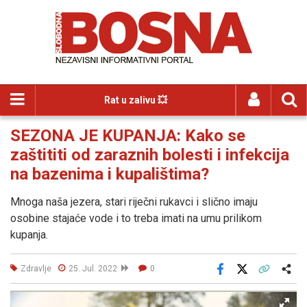
Rat u zalivu 💥
SEZONA JE KUPANJA: Kako se
zaštititi od zaraznih bolesti i infekcija
na bazenima i kupalištima?
Mnoga naša jezera, stari riječni rukavci i slično imaju
osobine stajaće vode i to treba imati na umu prilikom
kupanja.
Zdravlje
25. Jul. 2022
0
Facebook
X
Kopiraj link
Više