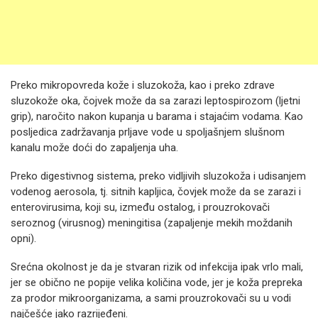
Preko mikropovreda kože i sluzokoža, kao i preko zdrave
sluzokože oka, čojvek može da sa zarazi leptospirozom (ljetni
grip), naročito nakon kupanja u barama i stajaćim vodama. Kao
posljedica zadržavanja prljave vode u spoljašnjem slušnom
kanalu može doći do zapaljenja uha.
Preko digestivnog sistema, preko vidljivih sluzokoža i udisanjem
vodenog aerosola, tj. sitnih kapljica, čovjek može da se zarazi i
enterovirusima, koji su, između ostalog, i prouzrokovači
seroznog (virusnog) meningitisa (zapaljenje mekih moždanih
opni).
Srećna okolnost je da je stvaran rizik od infekcija ipak vrlo mali,
jer se obično ne popije velika količina vode, jer je koža prepreka
za prodor mikroorganizama, a sami prouzrokovači su u vodi
najčešće jako razrijeđeni.