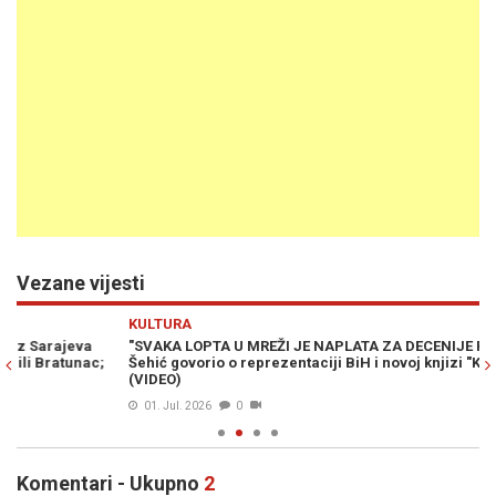
Vezane vijesti
Previous
N
KULTURA
K
"SVAKA LOPTA U MREŽI JE NAPLATA ZA DECENIJE PATNJE": Faruk
US
Šehić govorio o reprezentaciji BiH i novoj knjizi "Krajina Mars"
po
(VIDEO)
01. Jul. 2026
0
Komentari - Ukupno
2