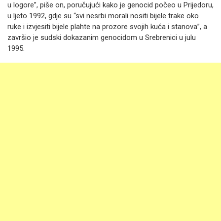
u logore”, piše on, poručujući kako je genocid počeo u Prijedoru,
u ljeto 1992, gdje su “svi nesrbi morali nositi bijele trake oko
ruke i izvjesiti bijele plahte na prozore svojih kuća i stanova”, a
završio je sudski dokazanim genocidom u Srebrenici u julu
1995.