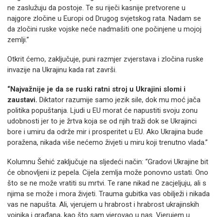
ne zaslužuju da postoje. Te su riječi kasnije pretvorene u
najgore zločine u Europi od Drugog svjetskog rata. Nadam se
da zločini ruske vojske neće nadmašiti one počinjene u mojoj
zemlji.”
Otkrit ćemo, zaključuje, puni razmjer zvjerstava i zločina ruske
invazije na Ukrajinu kada rat završi.
“Najvažnije je da se ruski ratni stroj u Ukrajini slomi i
zaustavi.
Diktator razumije samo jezik sile, dok mu moć jača
politika popuštanja. Ljudi u EU morat će napustiti svoju zonu
udobnosti jer to je žrtva koja se od njih traži dok se Ukrajinci
bore i umiru da održe mir i prosperitet u EU. Ako Ukrajina bude
poražena, nikada više nećemo živjeti u miru koji trenutno vlada.”
Kolumnu Šehić zaključuje na sljedeći način: “Gradovi Ukrajine bit
će obnovljeni iz pepela. Cijela zemlja može ponovno ustati. Ono
što se ne može vratiti su mrtvi. Te rane nikad ne zacjeljuju, ali s
njima se može i mora živjeti. Trauma gubitka vas obilježi i nikada
vas ne napušta. Ali, vjerujem u hrabrost i hrabrost ukrajinskih
vojnika i građana, kao što sam vjerovao u nas. Vjerujem u