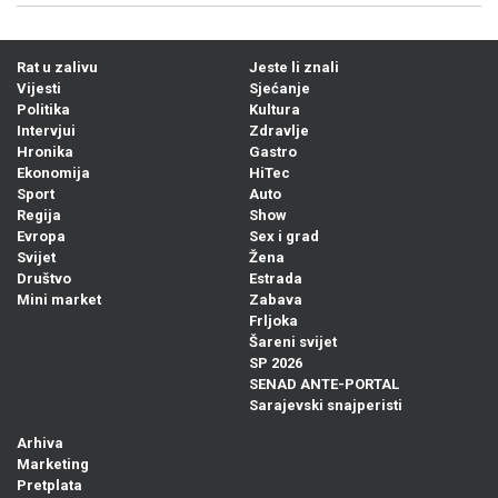
Rat u zalivu
Jeste li znali
Vijesti
Sjećanje
Politika
Kultura
Intervjui
Zdravlje
Hronika
Gastro
Ekonomija
HiTec
Sport
Auto
Regija
Show
Evropa
Sex i grad
Svijet
Žena
Društvo
Estrada
Mini market
Zabava
Frljoka
Šareni svijet
SP 2026
SENAD ANTE-PORTAL
Sarajevski snajperisti
Arhiva
Marketing
Pretplata