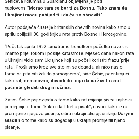
Šehićeva kolumna u Guardianu objavljena je pod
naslovom:
“Morao sam se boriti za Bosnu. Tako znam da
Ukrajinci mogu pobijediti i da će se obnoviti.”
Autor podsjeća čitatelje britanskih dnevnih novina kako smo u
aprilu obilježili 30. godišnjicu rata protiv Bosne i Hercegovine.
“Početak aprila 1992. smatramo trenutkom početka nove ere:
imamo prije, tokom i poslije katastrofe. Mjesec dana nakon rata
u Ukrajini vidio sam Ukrajince koji su počeli koristiti frazu ‘prije
rata’. Prošli smo kroz sve što im se događa, ali niko nas o
tome ne pita niti želi da pomognemo”, piše Šehić, poentirajući
kako
rat, neminovno, dovodi do toga da na život i smrt
počnete gledati drugim očima.
Zatim, Šehić pripovijeda o tome kako rat mijenja pisce i njihovu
percepciju o tome “kako i da li treba pisati”; navodi kako je rat
promijenio njegovo pisanje, citira i ukrajinsku pjesnikinju
Darynu
Gladun
o tome kako su događaji u Ukrajini promijenili njeno
pisanje.