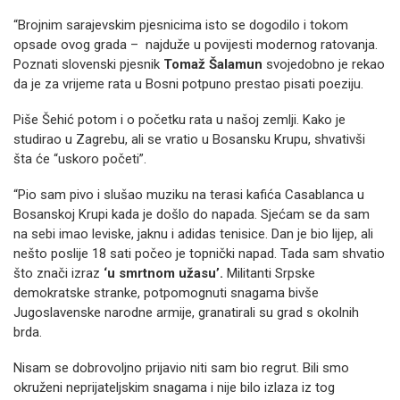
“Brojnim sarajevskim pjesnicima isto se dogodilo i tokom
opsade ovog grada – najduže u povijesti modernog ratovanja.
Poznati slovenski pjesnik
Tomaž Šalamun
svojedobno je rekao
da je za vrijeme rata u Bosni potpuno prestao pisati poeziju.
Piše Šehić potom i o početku rata u našoj zemlji. Kako je
studirao u Zagrebu, ali se vratio u Bosansku Krupu, shvativši
šta će “uskoro početi”.
“Pio sam pivo i slušao muziku na terasi kafića Casablanca u
Bosanskoj Krupi kada je došlo do napada. Sjećam se da sam
na sebi imao leviske, jaknu i adidas tenisice. Dan je bio lijep, ali
nešto poslije 18 sati počeo je topnički napad. Tada sam shvatio
što znači izraz
‘u smrtnom užasu’.
Militanti Srpske
demokratske stranke, potpomognuti snagama bivše
Jugoslavenske narodne armije, granatirali su grad s okolnih
brda.
Nisam se dobrovoljno prijavio niti sam bio regrut. Bili smo
okruženi neprijateljskim snagama i nije bilo izlaza iz tog