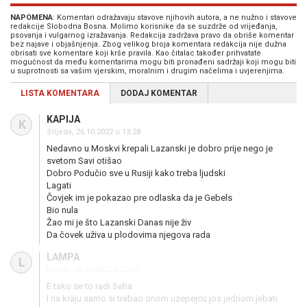
NAPOMENA
: Komentari odražavaju stavove njihovih autora, a ne nužno i stavove
redakcije Slobodna Bosna. Molimo korisnike da se suzdrže od vrijeđanja,
psovanja i vulgarnog izražavanja. Redakcija zadržava pravo da obriše komentar
bez najave i objašnjenja. Zbog velikog broja komentara redakcija nije dužna
obrisati sve komentare koji krše pravila. Kao čitalac također prihvatate
mogućnost da među komentarima mogu biti pronađeni sadržaji koji mogu biti
u suprotnosti sa vašim vjerskim, moralnim i drugim načelima i uvjerenjima.
LISTA KOMENTARA
DODAJ KOMENTAR
KAPIJA
K
Srijeda, 26.10.2022 u 13:28
Nedavno u Moskvi krepali Lazanski je dobro prije nego je
svetom Savi otišao
Dobro Podučio sve u Rusiji kako treba ljudski
Lagati
Čovjek im je pokazao pre odlaska da je Gebels
Bio nula
Žao mi je što Lazanski Danas nije živ
Da čovek uživa u plodovima njegova rada
LAMPA
L
Utorak, 25.10.2022 u 22:49
E tako se to radi Seha.
I na kraju samo si trebao onom uzepejcu jos jednom jebati