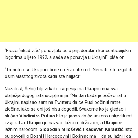
“Fraza ‘nikad više’ ponavljala se u prijedorskim koncentracijskim
logorima u ljeto 1992, a sada se ponavlja u Ukrajini”, piše on.
“Trenutno se Ukrajinci bore na život ili smrt. Nemate što izgubiti
osim vlastitog života kada ste najjači.”
Nažalost, Šehić bilježi kako i agresija na Ukrajinu ima sva
obilježja dugog rata iscrpljivanja: “Na dan kada je počeo rat u
Ukrajini, napisao sam na Twitteru da će Rusi počiniti ratne
zločine, iako se oni još nisu dogodili. Svakome ko je gledao i
slušao
Vladimira Putina
bilo je jasno da će uskoro uslijediti rat
i zvjerstva. Ukrajinu je nazvao lažnom državom, a Ukrajince
lažnim narodom.
Slobodan Milošević i Radovan Karadžić
isto
su govorili o Bosni i Hercegovini i Bošnjacima – da su lažni i da