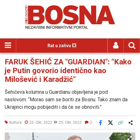
Rat u zalivu 💥
FARUK ŠEHIĆ ZA "GUARDIAN": "Kako
je Putin govorio identično kao
Milošević i Karadžić"
Šehićeva kolumna u Guardianu objavljena je pod
naslovom: “Morao sam se boriti za Bosnu. Tako znam da
Ukrajinci mogu pobijediti i da će se obnoviti.”
Kultura
25. Okt. 2022
25. Okt. 2022
2
Facebook
X
Kopiraj link
Više