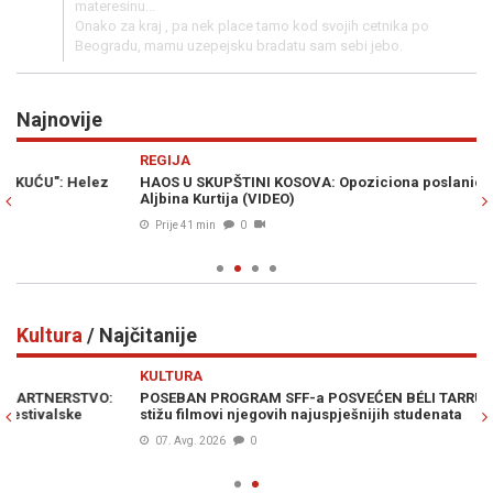
materesinu...
Onako za kraj , pa nek place tamo kod svojih cetnika po
Beogradu, mamu uzepejsku bradatu sam sebi jebo.
Najnovije
Previous
N
REGIJA
D
HAOS U SKUPŠTINI KOSOVA: Opoziciona poslanica jajima gađala
DE
Aljbina Kurtija (VIDEO)
"N
RT
Prije 41 min
0
Kultura
/ Najčitanije
Previous
N
KULTURA
POSEBAN PROGRAM SFF-a POSVEĆEN BÉLI TARRU: U Sarajevo
stižu filmovi njegovih najuspješnijih studenata
07. Avg. 2026
0