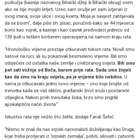
područja (kasnije nazvanog Bihaćki džep ili Bihaćki okrug) osim
ako se nije moglo letjeti. Uzeo sam oružje jer sam istjeran iz
svog stana, svoje ulice i svog kvarta. Moja je savjest zahtijevala
da se borim”, dalje piše bh. pisac, poručivši kako se 44 mjeseca
borio kao vojnik, a kasnije i kao časnik predvodeći jedinicu od
130 ljudi u teškim borbenim operacijama na samom kraju rata.
“Hronološko vrijeme prestaje otkucavati tokom rata. Nosili smo
satove na ruci, ali su pokazivali besmisleno vrijeme. Bili smo
odsječeni od ostatka naše zemlje i civiliziranog svijeta.
Bili smo
pet sati vožnje od Beča, barem prije rata. Sada smo živjeli
kao da smo na kraju svijeta, pa je vrijeme bilo nebitno.
U
nama je otkucavalo jedno novo vrijeme – ono koje brojite od
trenutka kada se vaš idilični, građanski život sruši i postanete
izbjeglica. Nakon prvih trenutaka šoka, brzo smo prigrlili
apokaliptični način života.”
Iskustvo rata nije nešto što želite, dodaje Faruk Šehić.
“Nismo ni znali da nas srpski nacionalisti doživljavaju kao Druge,
koje treba protjerati iz ‘srpskih zemalja’, pobiti, silovati i zatvoriti