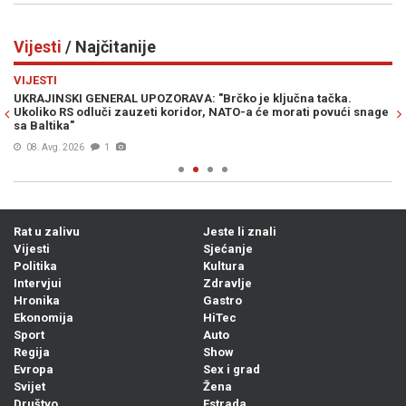
Vijesti
/ Najčitanije
Previous
N
VIJESTI
VI
UKRAJINSKI GENERAL UPOZORAVA: "Brčko je ključna tačka.
ŠO
Ukoliko RS odluči zauzeti koridor, NATO-a će morati povući snage
ka
sa Baltika"
08. Avg. 2026
1
Rat u zalivu
Jeste li znali
Vijesti
Sjećanje
Politika
Kultura
Intervjui
Zdravlje
Hronika
Gastro
Ekonomija
HiTec
Sport
Auto
Regija
Show
Evropa
Sex i grad
Svijet
Žena
Društvo
Estrada