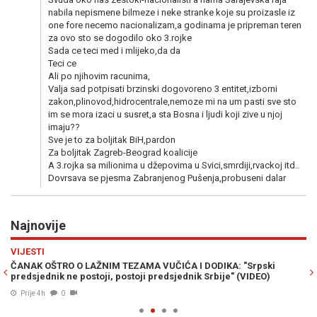
nabila nepismene bilmeze i neke stranke koje su proizasle iz
one fore necemo nacionalizam,a godinama je pripreman teren
za ovo sto se dogodilo oko 3.rojke
Sada ce teci med i mlijeko,da da
Teci ce
Ali po njihovim racunima,
Valja sad potpisati brzinski dogovoreno 3 entitet,izborni
zakon,plinovod,hidrocentrale,nemoze mi na um pasti sve sto
im se mora izaci u susret,a sta Bosna i ljudi koji zive u njoj
imaju??
Sve je to za boljitak BiH,pardon
Za boljitak Zagreb-Beograd koalicije
A 3.rojka sa milionima u džepovima u Svici,smrdiji,rvackoj itd..
Dovrsava se pjesma Zabranjenog Pušenja,probuseni dalar
Najnovije
Previous
N
VIJESTI
PO
g
ČANAK OŠTRO O LAŽNIM TEZAMA VUČIĆA I DODIKA: "Srpski
NO
predsjednik ne postoji, postoji predsjednik Srbije" (VIDEO)
mo
Prije 4h
0