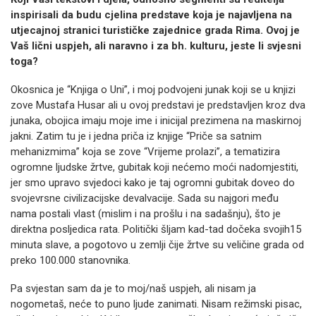
inspirisali da budu cjelina predstave koja je najavljena na
utjecajnoj stranici turističke zajednice grada Rima.
Ovoj je
Vaš lični uspjeh, ali naravno i za bh. kulturu, jeste li svjesni
toga?
Okosnica je “Knjiga o Uni”, i moj podvojeni junak koji se u knjizi
zove Mustafa Husar ali u ovoj predstavi je predstavljen kroz dva
junaka, obojica imaju moje ime i inicijal prezimena na maskirnoj
jakni. Zatim tu je i jedna priča iz knjige “Priče sa satnim
mehanizmima” koja se zove “Vrijeme prolazi”, a tematizira
ogromne ljudske žrtve, gubitak koji nećemo moći nadomjestiti,
jer smo upravo svjedoci kako je taj ogromni gubitak doveo do
svojevrsne civilizacijske devalvacije. Sada su najgori među
nama postali vlast (mislim i na prošlu i na sadašnju), što je
direktna posljedica rata. Politički šljam kad-tad dočeka svojih15
minuta slave, a pogotovo u zemlji čije žrtve su veličine grada od
preko 100.000 stanovnika.
Pa svjestan sam da je to moj/naš uspjeh, ali nisam ja
nogometaš, neće to puno ljude zanimati. Nisam režimski pisac,