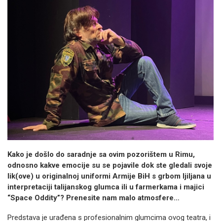
Kako je došlo do saradnje sa ovim pozorištem u Rimu,
odnosno kakve emocije su se pojavile dok ste gledali svoje
lik(ove) u originalnoj uniformi Armije BiH s grbom ljiljana u
interpretaciji talijanskog glumca ili u farmerkama i majici
“Space Oddity”? Prenesite nam malo atmosfere…
Predstava je urađena s profesionalnim glumcima ovog teatra, i