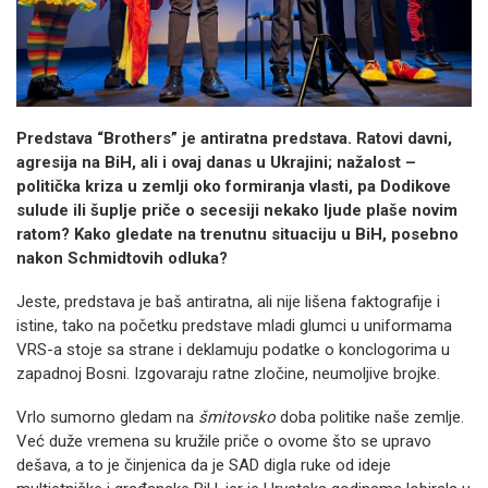
Predstava “Brothers” je antiratna predstava. Ratovi davni,
agresija na BiH, ali i ovaj danas u Ukrajini; nažalost –
politička kriza u zemlji oko formiranja vlasti, pa Dodikove
sulude ili šuplje priče o secesiji nekako ljude plaše novim
ratom? Kako gledate na trenutnu situaciju u BiH, posebno
nakon Schmidtovih odluka?
Jeste, predstava je baš antiratna, ali nije lišena faktografije i
istine, tako na početku predstave mladi glumci u uniformama
VRS-a stoje sa strane i deklamuju podatke o konclogorima u
zapadnoj Bosni. Izgovaraju ratne zločine, neumoljive brojke.
Vrlo sumorno gledam na
šmitovsko
doba politike naše zemlje.
Već duže vremena su kružile priče o ovome što se upravo
dešava, a to je činjenica da je SAD digla ruke od ideje