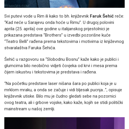
Svi putevi vode u Rim ili kako to bh. književnik
Faruk Šehić
reče:
“Kad neće u Sarajevu onda hoće u Rimu”. U drugoj polovini
aprila (25. aprila) ove godine u italijanskog prijestolnici je
prikazana predstava “Brothers” u izvedbi pozorišne kuće
“Teatro Belli” rađena prema tekstovima i motivima iz književnog
stvaralaštva Faruka Šehića.
Šehić u razgovoru sa “Slobodnu Bosnu” kaže kako je publici i
glumcima bilo neobično vidjeti čovjeka od krvi i mesa prema
čijem iskustvu i tekstovima je predstava i rađena.
“Na početku predstave laser nišana šara po publici koja je u
mrklom mraku, a onda se začuje i vidi bljesak pucnja…”, opisuje
književnik utiske. Bilo mu je čudno gledati sebe na pozornici
ovog teatra, ali i grbove vojske, kako kaže, kojih se stidi politički
mainstream u našoj zemlji.