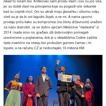
nikad to nisam bio. Kritikovao sam prošlu vlast i ovu ću još više,
jer su dobili vlast na principima koje su pogazili iste sekunde
kad su osjetili moć. Oni su ukrali moju glasačku i izbornu volju,
oteli su je da bi oni lagodni živjeli, a ne mi. A nama uporno
prodaju priču kako su kompromisi (na štetu državnosti) urađeni
za našu dobrobit. Ja se dobro sjećam Nikšićeve “vladavine” iz
2014. i kada smo mi, građani, išli dobrovoljno pomagati
unesrećene u poplavama, dok je u skladištima Civilne zaštite
tada zvanično na stanju bio probušen gumeni čamac i tri
lopate, a na računu CZ je nedostajalo 10 miliona KM.