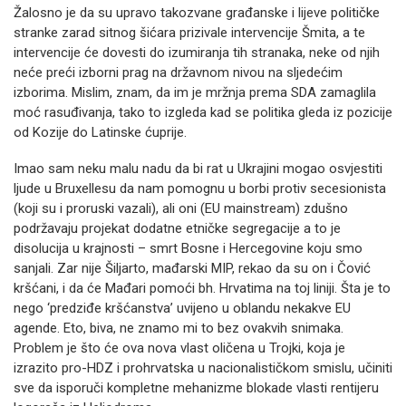
Žalosno je da su upravo takozvane građanske i lijeve političke
stranke zarad sitnog šićara prizivale intervencije Šmita, a te
intervencije će dovesti do izumiranja tih stranaka, neke od njih
neće preći izborni prag na državnom nivou na sljedećim
izborima. Mislim, znam, da im je mržnja prema SDA zamaglila
moć rasuđivanja, tako to izgleda kad se politika gleda iz pozicije
od Kozije do Latinske ćuprije.
Imao sam neku malu nadu da bi rat u Ukrajini mogao osvjestiti
ljude u Bruxellesu da nam pomognu u borbi protiv secesionista
(koji su i proruski vazali), ali oni (EU mainstream) zdušno
podržavaju projekat dodatne etničke segregacije a to je
disolucija u krajnosti – smrt Bosne i Hercegovine koju smo
sanjali. Zar nije Šiljarto, mađarski MIP, rekao da su on i Čović
kršćani, i da će Mađari pomoći bh. Hrvatima na toj liniji. Šta je to
nego ‘predziđe kršćanstva’ uvijeno u oblandu nekakve EU
agende. Eto, biva, ne znamo mi to bez ovakvih snimaka.
Problem je što će ova nova vlast oličena u Trojki, koja je
izrazito pro-HDZ i prohrvatska u nacionalističkom smislu, učiniti
sve da isporuči kompletne mehanizme blokade vlasti rentijeru