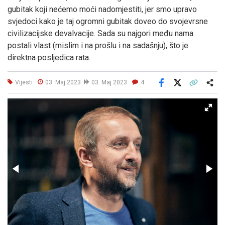
gubitak koji nećemo moći nadomjestiti, jer smo upravo
svjedoci kako je taj ogromni gubitak doveo do svojevrsne
civilizacijske devalvacije. Sada su najgori među nama
postali vlast (mislim i na prošlu i na sadašnju), što je
direktna posljedica rata.
Vijesti
03. Maj 2023
03. Maj 2023
4
Facebook
X
Kopiraj link
Više