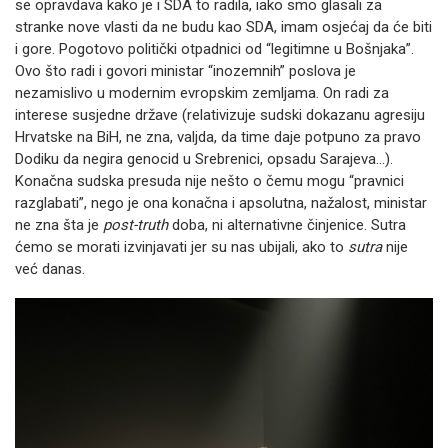
se opravdava kako je i SDA to radila, iako smo glasali za
stranke nove vlasti da ne budu kao SDA, imam osjećaj da će biti
i gore. Pogotovo politički otpadnici od “legitimne u Bošnjaka”.
Ovo što radi i govori ministar “inozemnih” poslova je
nezamislivo u modernim evropskim zemljama. On radi za
interese susjedne države (relativizuje sudski dokazanu agresiju
Hrvatske na BiH, ne zna, valjda, da time daje potpuno za pravo
Dodiku da negira genocid u Srebrenici, opsadu Sarajeva...).
Konačna sudska presuda nije nešto o čemu mogu “pravnici
razglabati”, nego je ona konačna i apsolutna, nažalost, ministar
ne zna šta je
post-truth
doba, ni alternativne činjenice. Sutra
ćemo se morati izvinjavati jer su nas ubijali, ako to
sutra
nije
već danas.