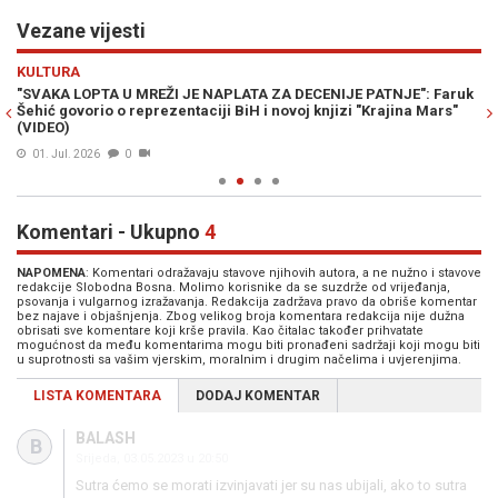
Vezane vijesti
Previous
N
KULTURA
K
"SVAKA LOPTA U MREŽI JE NAPLATA ZA DECENIJE PATNJE": Faruk
US
Šehić govorio o reprezentaciji BiH i novoj knjizi "Krajina Mars"
po
(VIDEO)
01. Jul. 2026
0
Komentari - Ukupno
4
NAPOMENA
: Komentari odražavaju stavove njihovih autora, a ne nužno i stavove
redakcije Slobodna Bosna. Molimo korisnike da se suzdrže od vrijeđanja,
psovanja i vulgarnog izražavanja. Redakcija zadržava pravo da obriše komentar
bez najave i objašnjenja. Zbog velikog broja komentara redakcija nije dužna
obrisati sve komentare koji krše pravila. Kao čitalac također prihvatate
mogućnost da među komentarima mogu biti pronađeni sadržaji koji mogu biti
u suprotnosti sa vašim vjerskim, moralnim i drugim načelima i uvjerenjima.
LISTA KOMENTARA
DODAJ KOMENTAR
BALASH
B
Srijeda, 03.05.2023 u 20:50
Sutra ćemo se morati izvinjavati jer su nas ubijali, ako to sutra