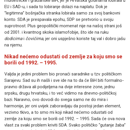
multietničke i građanske BiH, jer je Hrvatska godinama lobirala u
EU i SAD-u, i sada to lobiranje dolazi na naplatu. Dok je
“legitimna” bošnjačka stranka lobirala samo za svoj bankovni
konto. SDA je prespavala epohu, SDP se pretvorio u svoju
suprotnost. Plus geopolitički momenat nije na našoj strani još
od 2001. i kvantnog skoka islamofobije, što ide na ruku
dodicima
i
čovićima
, jer oni uspješno koriste taj val i dobro jašu
na njemu.
Nikad nećemo odustati od zemlje za koju smo se
borili od 1992. – 1995.
Valjda je jedini problem bio pronaći saradnike u tzv. političkom
Sarajevu. Sad su ih našli i sve ide na to da će BiH biti formalno-
pravno država ali podijeljena na dvije interesne zone, jednu
srpsku, drugu hrvatsku, i to već vidimo na dnevno-političkoj
bazi. Naravno, ovo dovodi do svega samo ne do mira i
harmonije, jer oni uvijek zaboravljaju da postoji jedan element,
vezivno tkivo, a to smo mi koji nikad nećemo odustati od
zemlje za koju smo se borili od 1992. – 1995. Sada će ova nova
vlast za svaki problem kriviti SDA. Svako političko “gutanje žaba”