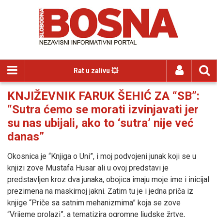
Rat u zalivu 💥
KNJIŽEVNIK FARUK ŠEHIĆ ZA “SB”:
“Sutra ćemo se morati izvinjavati jer
su nas ubijali, ako to ‘sutra’ nije već
danas”
Okosnica je “Knjiga o Uni”, i moj podvojeni junak koji se u
knjizi zove Mustafa Husar ali u ovoj predstavi je
predstavljen kroz dva junaka, obojica imaju moje ime i inicijal
prezimena na maskirnoj jakni. Zatim tu je i jedna priča iz
knjige “Priče sa satnim mehanizmima” koja se zove
“Vrijeme prolazi”, a tematizira ogromne ljudske žrtve,