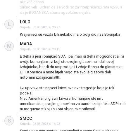
nije već danas.
Slično veli i Sidran da se vodi rat za interpretaciju rata 92-96 a
da je BOSANSKA strana apsolutno nejaka.
LOLO
L
Srijeda, 03.05.2023 u 20:27
Krajisnisci su vazda bili nekako malo bolji dio nas Bosnjaka
MADA
M
Srijeda, 03.05.2023 u 20:15
E Seha a jesi i panjkao SDA , pa imao si Seha mogucnost a i vi
ovdje komunjare , vi koji ste svojim glasovima i dali ovoj
izdajnickoj bandi da rasprodaje i i zdaje Bosnu da glasate za
DF i Komsica a niste htjeli nego ste svoj e glasove dali
notornim izdajnicima!!!!!!
I vi uprvo vi ste najveci krivci sve ove tragedije koja je tek
pocela.
Nisu Amerikanci glavni krivci vi komunjare ste im ,
amerikancima, svojim glasovima za bandu izdajnicku SDP i dali
tu mogucnost koju su oni objerucke prihvatili.
SMCC
S
Srijeda, 03.05.2023 u 16:23
Svuda oko nas zestoki-nacionalisti a nama Sarajevska raja