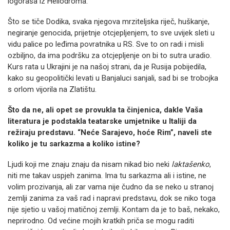
logoraša iz Heliodroma.
Što se tiče Dodika, svaka njegova mrziteljska riječ, huškanje,
negiranje genocida, prijetnje otcjepljenjem, to sve uvijek sleti u
vidu palice po leđima povratnika u RS. Sve to on radi i misli
ozbiljno, da ima podršku za otcjepljenje on bi to sutra uradio.
Kurs rata u Ukrajini je na našoj strani, da je Rusija pobijedila,
kako su geopolitički levati u Banjaluci sanjali, sad bi se trobojka
s orlom vijorila na Zlatištu.
Što da ne, ali opet se provukla ta činjenica, dakle Vaša
literatura je podstakla teatarske umjetnike u Italiji da
režiraju predstavu. “Neće Sarajevo, hoće Rim”, naveli ste
koliko je tu sarkazma a koliko istine?
Ljudi koji me znaju znaju da nisam nikad bio neki
laktašenko
,
niti me takav uspjeh zanima. Ima tu sarkazma ali i istine, ne
volim prozivanja, ali zar vama nije čudno da se neko u stranoj
zemlji zanima za vaš rad i napravi predstavu, dok se niko toga
nije sjetio u vašoj matičnoj zemlji. Kontam da je to baš, nekako,
neprirodno. Od većine mojih kratkih priča se mogu raditi