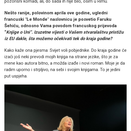
pozorišni komadi, ali, do sada ih nije bilo, osim u Rimu.
Nešto ranije, polovinom aprila ove godine, ugledni
francuski "Le Monde" naslovnicu je posvetio Faruku
Šehiću, odnosno Vama
povodom francuskog prijevoda
“
Knjige o Uni”. Izuzetne vijesti o Vašem stvaralaštvu pristižu
iz EU dakle, šta možemo očekivati tek do kraja godine?
Kako kaže ona pjesma: Svijet voli pobjednike. Do kraja godine će
izaći još neki prevodi mojih knjiga na strane jezike, što je za
mene kao autora bitno, a možda izađe i novi roman. Moje je da
radim uporno i strpljivo, na sebi i svojim knjigama. To je jedini
put uspjeha.