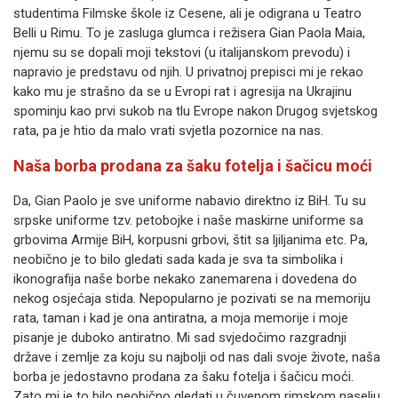
studentima Filmske škole iz Cesene, ali je odigrana u Teatro
Belli u Rimu. To je zasluga glumca i režisera Gian Paola Maia,
njemu su se dopali moji tekstovi (u italijanskom prevodu) i
napravio je predstavu od njih. U privatnoj prepisci mi je rekao
kako mu je strašno da se u Evropi rat i agresija na Ukrajinu
spominju kao prvi sukob na tlu Evrope nakon Drugog svjetskog
rata, pa je htio da malo vrati svjetla pozornice na nas.
Naša borba prodana za šaku fotelja i šačicu moći
Da, Gian Paolo je sve uniforme nabavio direktno iz BiH. Tu su
srpske uniforme tzv. petobojke i naše maskirne uniforme sa
grbovima Armije BiH, korpusni grbovi, štit sa ljiljanima etc. Pa,
neobično je to bilo gledati sada kada je sva ta simbolika i
ikonografija naše borbe nekako zanemarena i dovedena do
nekog osjećaja stida. Nepopularno je pozivati se na memoriju
rata, taman i kad je ona antiratna, a moja memorije i moje
pisanje je duboko antiratno. Mi sad svjedočimo razgradnji
države i zemlje za koju su najbolji od nas dali svoje živote, naša
borba je jedostavno prodana za šaku fotelja i šačicu moći.
Zato mi je to bilo neobično gledati u čuvenom rimskom naselju