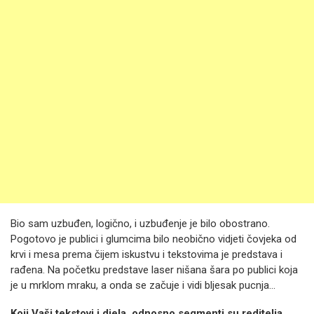
Bio sam uzbuđen, logično, i uzbuđenje je bilo obostrano.
Pogotovo je publici i glumcima bilo neobično vidjeti čovjeka od
krvi i mesa prema čijem iskustvu i tekstovima je predstava i
rađena. Na početku predstave laser nišana šara po publici koja
je u mrklom mraku, a onda se začuje i vidi bljesak pucnja…
Koji Vaši tekstovi i djela, odnosno segmenti su reditelja