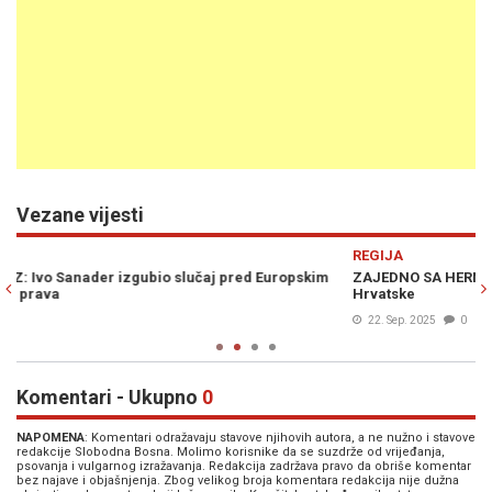
Vezane vijesti
Previous
N
REGIJA
R
ZAJEDNO SA HERNADIJEM: Sanader pokrenuo sudski spor protiv
S
Hrvatske
o
22. Sep. 2025
0
Komentari - Ukupno
0
NAPOMENA
: Komentari odražavaju stavove njihovih autora, a ne nužno i stavove
redakcije Slobodna Bosna. Molimo korisnike da se suzdrže od vrijeđanja,
psovanja i vulgarnog izražavanja. Redakcija zadržava pravo da obriše komentar
bez najave i objašnjenja. Zbog velikog broja komentara redakcija nije dužna