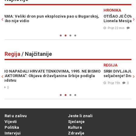
Previous
N
HRONIKA
S
,
OTIŠAO JE ČOVJEK KOJI JE STVORIO LEGENDU: Preminuo otac
O
Lionela Mesija
J
Prije 22 min
0
Regija
/ Najčitanije
Previous
N
REGIJA
R
MO
SRBI DIVLJAJU NA LJETOVANJU: "Ne moramo slušati vaše
V
seljačenje! Dno, dna"
p
Prije 19h
0
Rat u zalivu
Jeste li znali
Vijesti
Sjećanje
Politika
Kultura
Intervjui
Zdravlje