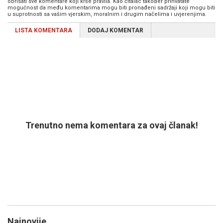
obrisati sve komentare koji krše pravila. Kao čitalac također prihvatate
mogućnost da među komentarima mogu biti pronađeni sadržaji koji mogu biti
u suprotnosti sa vašim vjerskim, moralnim i drugim načelima i uvjerenjima.
LISTA KOMENTARA
DODAJ KOMENTAR
Trenutno nema komentara za ovaj članak!
Najnovije