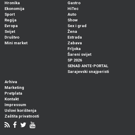
Hronika
Gastro
Ekonomija
HiTec
Sport
Auto
Regija
Show
Evropa
Sex i grad
Svijet
Žena
Društvo
Estrada
Mini market
Zabava
Frljoka
Šareni svijet
SP 2026
SENAD ANTE-PORTAL
Sarajevski snajperisti
Arhiva
Marketing
Pretplata
Kontakt
Impressum
Uslovi korištenja
Zaštita privatnosti