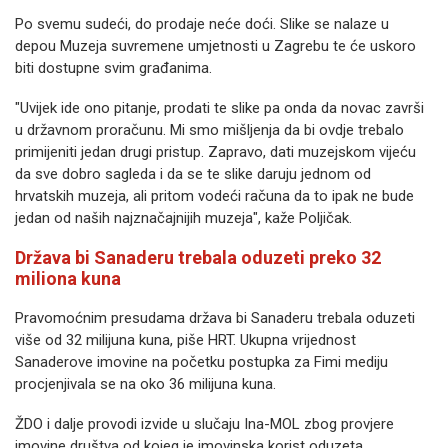
Po svemu sudeći, do prodaje neće doći. Slike se nalaze u
depou Muzeja suvremene umjetnosti u Zagrebu te će uskoro
biti dostupne svim građanima.
"Uvijek ide ono pitanje, prodati te slike pa onda da novac završi
u državnom proračunu. Mi smo mišljenja da bi ovdje trebalo
primijeniti jedan drugi pristup. Zapravo, dati muzejskom vijeću
da sve dobro sagleda i da se te slike daruju jednom od
hrvatskih muzeja, ali pritom vodeći računa da to ipak ne bude
jedan od naših najznačajnijih muzeja", kaže Poljičak.
Država bi Sanaderu trebala oduzeti preko 32
miliona kuna
Pravomoćnim presudama država bi Sanaderu trebala oduzeti
više od 32 milijuna kuna, piše HRT. Ukupna vrijednost
Sanaderove imovine na početku postupka za Fimi mediju
procjenjivala se na oko 36 milijuna kuna.
ŽDO i dalje provodi izvide u slučaju Ina-MOL zbog provjere
imovine društva od kojeg je imovinska korist oduzeta.