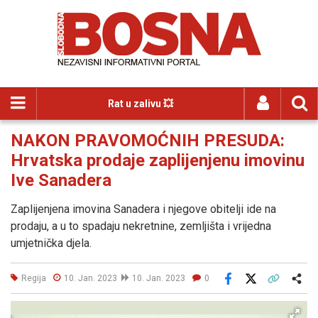
Rat u zalivu 💥
NAKON PRAVOMOĆNIH PRESUDA:
Hrvatska prodaje zaplijenjenu imovinu
Ive Sanadera
Zaplijenjena imovina Sanadera i njegove obitelji ide na
prodaju, a u to spadaju nekretnine, zemljišta i vrijedna
umjetnička djela.
Regija
10. Jan. 2023
10. Jan. 2023
0
Facebook
X
Kopiraj link
Više