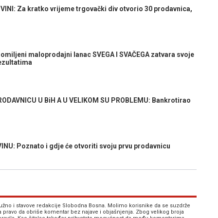
I: Za kratko vrijeme trgovački div otvorio 30 prodavnica,
miljeni maloprodajni lanac SVEGA I SVAČEGA zatvara svoje
ezultatima
DAVNICU U BiH A U VELIKOM SU PROBLEMU: Bankrotirao
: Poznato i gdje će otvoriti svoju prvu prodavnicu
 nužno i stavove redakcije Slobodna Bosna. Molimo korisnike da se suzdrže
va pravo da obriše komentar bez najave i objašnjenja. Zbog velikog broja