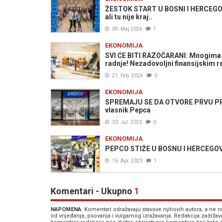
ŽESTOK START U BOSNI I HERCEGOVIN
ali tu nije kraj..
09. Maj 2024
1
EKONOMIJA
SVI ĆE BITI RAZOČARANI: Mnogima o
radnje! Nezadovoljni finansijskim r
21. Feb. 2024
0
EKONOMIJA
SPREMAJU SE DA OTVORE PRVU PRO
vlasnik Pepca
30. Jul. 2023
0
EKONOMIJA
PEPCO STIŽE U BOSNU I HERCEGOVINU
16. Apr. 2023
1
Komentari - Ukupno
1
NAPOMENA
: Komentari odražavaju stavove njihovih autora, a ne
od vrijeđanja, psovanja i vulgarnog izražavanja. Redakcija zadrža