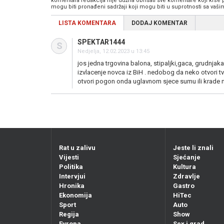
komentara redakcija nije dužna obrisati sve komentare koji krše
mogu biti pronađeni sadržaji koji mogu biti u suprotnosti sa vaš
LISTA KOMENTARA
DODAJ KOMENTAR
SPEKTAR1444
S
Nedjelja, 12.02.2023 u 13:45
jos jedna trgovina balona, stipaljki,gaca, grudnjak
izvlacenje novca iz BiH . nedobog da neko otvori tv
otvori pogon onda uglavnom sjece sumu ili krade ne
Rat u zalivu
Jeste li znali
Vijesti
Sjećanje
Politika
Kultura
Intervjui
Zdravlje
Hronika
Gastro
Ekonomija
HiTec
Sport
Auto
Regija
Show
Evropa
Sex i grad