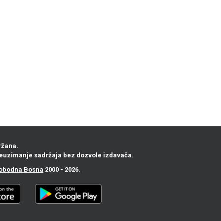
ržana.
euzimanje sadržaja bez dozvole izdavača.
obodna Bosna
2000 - 2026.