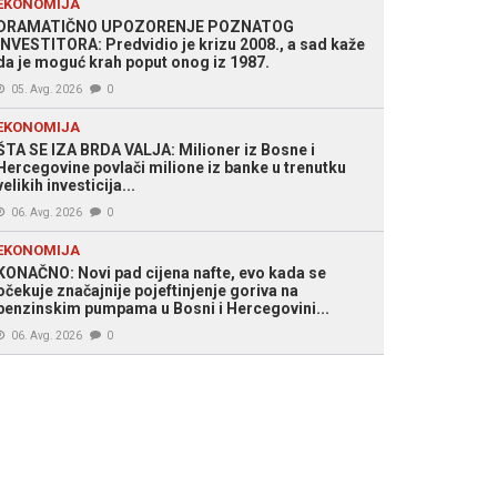
EKONOMIJA
DRAMATIČNO UPOZORENJE POZNATOG
INVESTITORA: Predvidio je krizu 2008., a sad kaže
da je moguć krah poput onog iz 1987.
05. Avg. 2026
0
EKONOMIJA
ŠTA SE IZA BRDA VALJA: Milioner iz Bosne i
Hercegovine povlači milione iz banke u trenutku
velikih investicija...
06. Avg. 2026
0
EKONOMIJA
KONAČNO: Novi pad cijena nafte, evo kada se
očekuje značajnije pojeftinjenje goriva na
benzinskim pumpama u Bosni i Hercegovini...
06. Avg. 2026
0