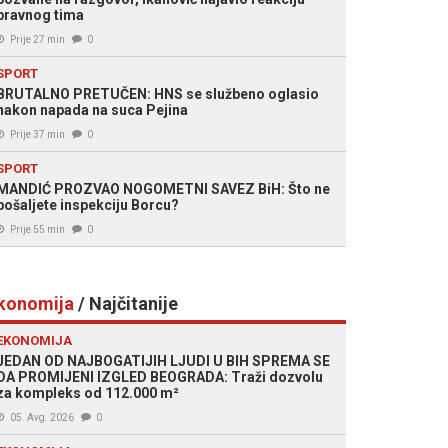
pravnog tima
Prije 27 min
0
SPORT
BRUTALNO PRETUČEN: HNS se službeno oglasio
nakon napada na suca Pejina
Prije 37 min
0
SPORT
MANDIĆ PROZVAO NOGOMETNI SAVEZ BiH: Što ne
pošaljete inspekciju Borcu?
Prije 55 min
0
konomija
/ Najčitanije
EKONOMIJA
JEDAN OD NAJBOGATIJIH LJUDI U BIH SPREMA SE
DA PROMIJENI IZGLED BEOGRADA: Traži dozvolu
za kompleks od 112.000 m²
05. Avg. 2026
0