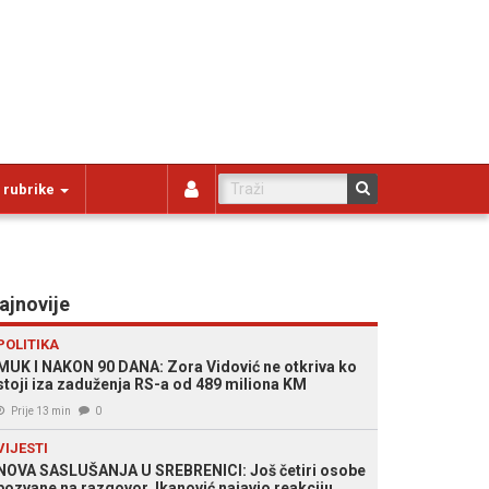
 rubrike
ajnovije
POLITIKA
MUK I NAKON 90 DANA: Zora Vidović ne otkriva ko
stoji iza zaduženja RS-a od 489 miliona KM
Prije 13 min
0
VIJESTI
NOVA SASLUŠANJA U SREBRENICI: Još četiri osobe
pozvane na razgovor, Ikanović najavio reakciju