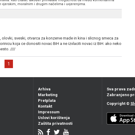
 pravila. Kao čitalac također prihvatate mogućnost da među komentarima
im vjerskim, moralnim i drugim načelima i uvjerenjima.
a, olovki, sveski, otvarca za konzerve made in kina i slicnog smeca za
orinicu koja ce donositi novac BiH a ne izvlaciti novac iz BiH. ako neko
sto. ////
1
Arhiva
Sva prava zad
Marketing
Zabranjeno pr
Pretplata
Copyright ©
Sl
Kontakt
Impressum
Uslovi korištenja
Zaštita privatnosti