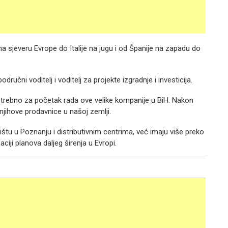
a sjeveru Evrope do Italije na jugu i od Španije na zapadu do
dručni voditelj i voditelj za projekte izgradnje i investicija.
potrebno za početak rada ove velike kompanije u BiH. Nakon
 njihove prodavnice u našoj zemlji.
ištu u Poznanju i distributivnim centrima, već imaju više preko
ciji planova daljeg širenja u Evropi.