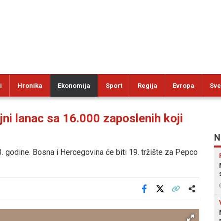
i
Hronika
Ekonomija
Sport
Regija
Evropa
Sve
i lanac sa 16.000 zaposlenih koji
N
. godine. Bosna i Hercegovina će biti 19. tržište za Pepco
Facebook
X
Kopiraj link
Više