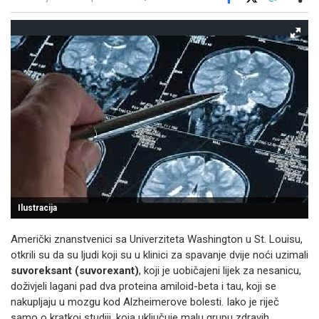
Facebook
X
Kopiraj link
Više
Ilustracija
Američki znanstvenici sa Univerziteta Washington u St. Louisu,
otkrili su da su ljudi koji su u klinici za spavanje dvije noći uzimali
suvoreksant (suvorexant)
, koji je uobičajeni lijek za nesanicu,
doživjeli lagani pad dva proteina amiloid-beta i tau, koji se
nakupljaju u mozgu kod Alzheimerove bolesti. Iako je riječ
samo o kratkoj studiji, koja uključuje malu grupu zdravih