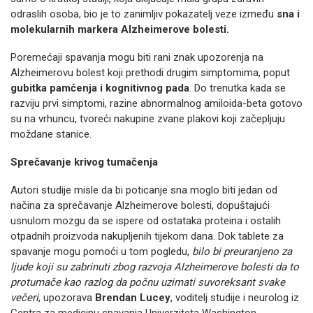
odraslih osoba, bio je to zanimljiv pokazatelj veze između
sna i
molekularnih markera Alzheimerove bolesti.
Poremećaji spavanja mogu biti rani znak upozorenja na
Alzheimerovu bolest koji prethodi drugim simptomima, poput
gubitka pamćenja i kognitivnog pada
. Do trenutka kada se
razviju prvi simptomi, razine abnormalnog amiloida-beta gotovo
su na vrhuncu, tvoreći nakupine zvane plakovi koji začepljuju
moždane stanice.
Sprečavanje krivog tumačenja
Autori studije misle da bi poticanje sna moglo biti jedan od
načina za sprečavanje Alzheimerove bolesti, dopuštajući
usnulom mozgu da se ispere od ostataka proteina i ostalih
otpadnih proizvoda nakupljenih tijekom dana. Dok tablete za
spavanje mogu pomoći u tom pogledu,
bilo bi preuranjeno za
ljude koji su zabrinuti zbog razvoja Alzheimerove bolesti da to
protumače kao razlog da počnu uzimati suvoreksant svake
večeri
, upozorava
Brendan Lucey
, voditelj studije i neurolog iz