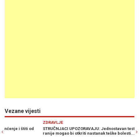
Vezane vijesti
Previous
N
ZDRAVLJE
Z
STRUČNJACI UPOZORAVAJU: Jednostavan test desetljećima
NE
ranije mogao bi otkriti nastanak teške bolesti...
os