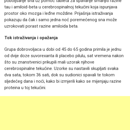
poboljšanje sna uz pomoć tableta za spavanje smanjiti razine
tau i amiloid-beta u cerebrospinalnoj tekućini koja ispunjava
prostor oko mozga i leđne moždine. Prijašnja istraživanja
pokazuju da čak i samo jedna noć poremećenog sna može
uzrokovati porast razine amiloida beta.
Tok istraživanja i opažanja
Grupa dobrovoljaca u dobi od 45 do 65 godina primila je jednu
od dvije doze suvorexanta ili placebo pilulu, sat vremena nakon
što su znanstvenici prikupili mali uzorak njihove
cerebrospinalne tekućine. Uzorke su nastavili skupljati svaka
dva sata, tokom 36 sati, dok su sudionici spavali te tokom
sljedećeg dana i noći, kako bi izmjerili kako se mijenjaju razine
proteina u toj tekućini.