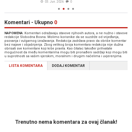
03. Jun. 2026
0
Komentari - Ukupno
0
NAPOMENA
: Komentari odražavaju stavove njihovih autora, a ne nužno i stavove
redakcije Slobodna Bosna. Molimo korisnike da se suzdrže od vrijeđanja,
psovanja i vulgarnog izražavanja. Redakcija zadržava pravo da obriše komentar
bez najave i objašnjenja. Zbog velikog broja komentara redakcija nije dužna
obrisati sve komentare koji krše pravila. Kao čitalac također prihvatate
mogućnost da među komentarima mogu biti pronađeni sadržaji koji mogu biti
u suprotnosti sa vašim vjerskim, moralnim i drugim načelima i uvjerenjima.
LISTA KOMENTARA
DODAJ KOMENTAR
Trenutno nema komentara za ovaj članak!