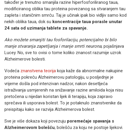
također je trenutno smanjila razine hiperfosforiliranog taua,
modificiranog oblika tau proteina povezanog sa stvaranjem tau
zapleta i staničnim smrću. Taj je učinak ipak bio vidljiv samo kod
nekih oblika taua, dok su
koncentracije taua porasle unutar
24 sata od uzimanja tablete za spavanje.
Ako možete smanjiti tau fosforilaciju, potencijalno bi bilo
manje stvaranja zapetljanja i manje smrti neurona
, pojašnjava
Lucey. No, sve to ovisi o tome koliko znanost razumije uzrok
Alzheimerove bolesti.
Vodeća
znanstvena teorija
koja kaže da abnormalne nakupine
proteina pokreću Alzheimerovu patologiju, u posljednje je
vrijeme došla pod intenzivan nadzor, nakon desetljeća
istraživanja usmjerenih na snižavanje razine amiloida koja nisu
pretočena u nijedan koristan lijek ili terapiju, koja zapravo
sprečava ili usporava bolest. To je potaknulo znanstvenike da
preispitaju kako se razvija Alzheimerova bolest.
Sve je više dokaza koji povezuju
poremećaje spavanja s
Alzheimerovom bolešću
, bolešću za koju ne postoje lijekovi.