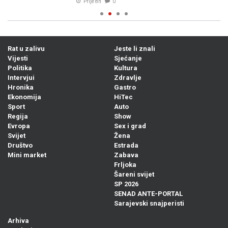
Prije 8h
0
Rat u zalivu
Jeste li znali
Vijesti
Sjećanje
Politika
Kultura
Intervjui
Zdravlje
Hronika
Gastro
Ekonomija
HiTec
Sport
Auto
Regija
Show
Evropa
Sex i grad
Svijet
Žena
Društvo
Estrada
Mini market
Zabava
Frljoka
Šareni svijet
SP 2026
SENAD ANTE-PORTAL
Sarajevski snajperisti
Arhiva