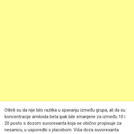
Otkrili su da nije bilo razlika u spavanju između grupa, ali da su
koncentracije amiloida beta ipak bile smanjene za između 10 i
20 posto s dozom suvorexanta koja se obično propisuje za
nesanicu, u usporedbi s placebom. Viša doza suvorexanta