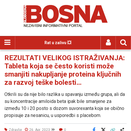
Rat u zalivu 💥
REZULTATI VELIKOG ISTRAŽIVANJA:
Tableta koja se često koristi može
smanjiti nakupljanje proteina ključnih
za razvoj teške bolesti…
Otkrili su da nije bilo razlika u spavanju između grupa, ali da
su koncentracije amiloida beta ipak bile smanjene za
između 10 i 20 posto s dozom suvorexanta koja se obično
propisuje za nesanicu, u usporedbi s placebom.
Zdravlje
26. Apr. 2023
0