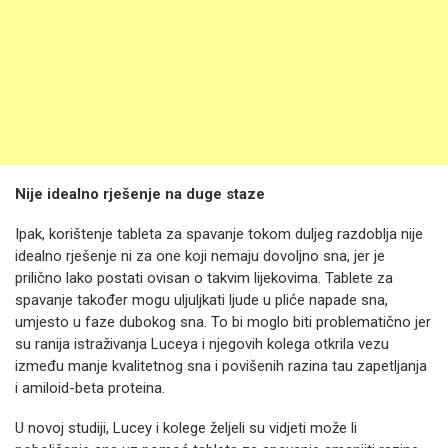
Nije idealno rješenje na duge staze
Ipak, korištenje tableta za spavanje tokom duljeg razdoblja nije
idealno rješenje ni za one koji nemaju dovoljno sna, jer je
prilično lako postati ovisan o takvim lijekovima. Tablete za
spavanje također mogu uljuljkati ljude u pliće napade sna,
umjesto u faze dubokog sna. To bi moglo biti problematično jer
su ranija istraživanja Luceya i njegovih kolega otkrila vezu
između manje kvalitetnog sna i povišenih razina tau zapetljanja
i amiloid-beta proteina.
U novoj studiji, Lucey i kolege željeli su vidjeti može li