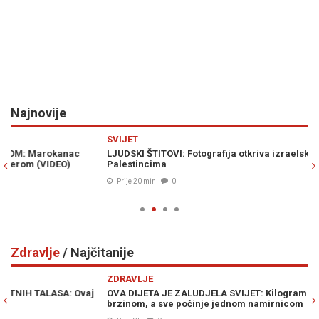
Najnovije
Previous
N
SVIJET
H
LJUDSKI ŠTITOVI: Fotografija otkriva izraelske zločine nad
NA
Palestincima
Žd
(F
Prije 20 min
0
Zdravlje
/ Najčitanije
Previous
N
ZDRAVLJE
Z
OVA DIJETA JE ZALUDJELA SVIJET: Kilogrami se tope velikom
LO
brzinom, a sve počinje jednom namirnicom
iz