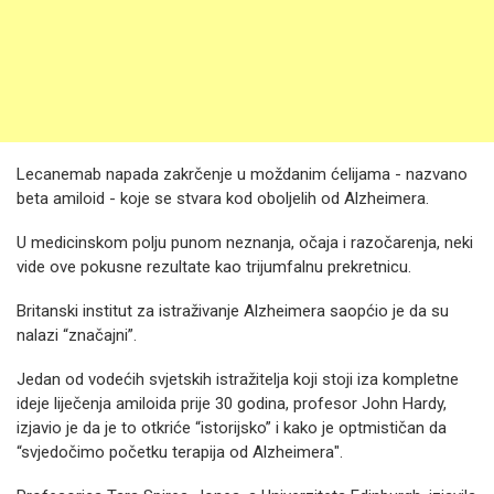
Lecanemab napada zakrčenje u moždanim ćelijama - nazvano
beta amiloid - koje se stvara kod oboljelih od Alzheimera.
U medicinskom polju punom neznanja, očaja i razočarenja, neki
vide ove pokusne rezultate kao trijumfalnu prekretnicu.
Britanski institut za istraživanje Alzheimera saopćio je da su
nalazi “značajni”.
Jedan od vodećih svjetskih istražitelja koji stoji iza kompletne
ideje liječenja amiloida prije 30 godina, profesor John Hardy,
izjavio je da je to otkriće “istorijsko” i kako je optmističan da
“svjedočimo početku terapija od Alzheimera".