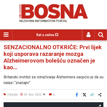
Rat u zalivu 💥
SENZACIONALNO OTKRIĆE: Prvi lijek
koji usporava razaranje mozga
Alzheimerovom bolešću označen je
kao...
Britanski institut za istraživanje Alzheimera saopćio je da su
nalazi “značajni”.
Zdravlje
30. Nov. 2022
0
Facebook
X
Kopiraj link
Više