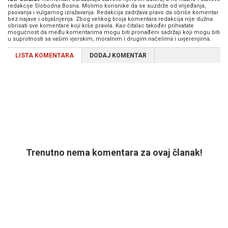
redakcije Slobodna Bosna. Molimo korisnike da se suzdrže od vrijeđanja,
psovanja i vulgarnog izražavanja. Redakcija zadržava pravo da obriše komentar
bez najave i objašnjenja. Zbog velikog broja komentara redakcija nije dužna
obrisati sve komentare koji krše pravila. Kao čitalac također prihvatate
mogućnost da među komentarima mogu biti pronađeni sadržaji koji mogu biti
u suprotnosti sa vašim vjerskim, moralnim i drugim načelima i uvjerenjima.
LISTA KOMENTARA
DODAJ KOMENTAR
Trenutno nema komentara za ovaj članak!