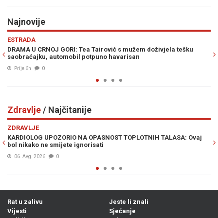
Najnovije
Previous
N
POLITIKA
oživjela tešku
BAKIR IZETBEGOVIĆ SIGURAN U POBJEDU SDA: "Tro
prekrižena, napravili su samo belaj"
Prije 6h
0
Zdravlje
/ Najčitanije
Previous
N
ZDRAVLJE
IH TALASA: Ovaj
IMATE GA U KUHINJI: Ova biljka poboljšava pamćenje
Alzheimerove bolesti
05. Avg. 2026
0
Rat u zalivu
Jeste li znali
Vijesti
Sjećanje