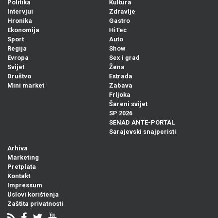
Politika
Kultura
Intervjui
Zdravlje
Hronika
Gastro
Ekonomija
HiTec
Sport
Auto
Regija
Show
Evropa
Sex i grad
Svijet
Žena
Društvo
Estrada
Mini market
Zabava
Frljoka
Šareni svijet
SP 2026
SENAD ANTE-PORTAL
Sarajevski snajperisti
Arhiva
Marketing
Pretplata
Kontakt
Impressum
Uslovi korištenja
Zaštita privatnosti