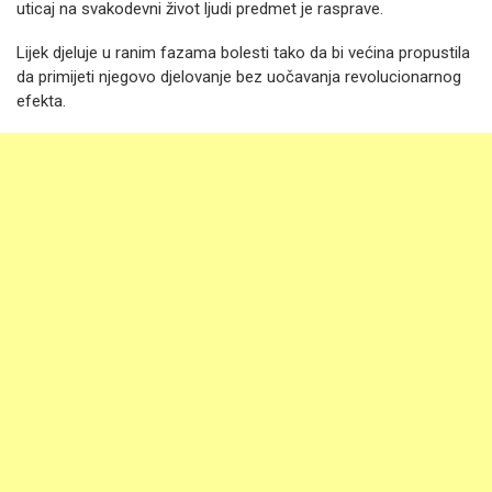
uticaj na svakodevni život ljudi predmet je rasprave.
Lijek djeluje u ranim fazama bolesti tako da bi većina propustila
da primijeti njegovo djelovanje bez uočavanja revolucionarnog
efekta.