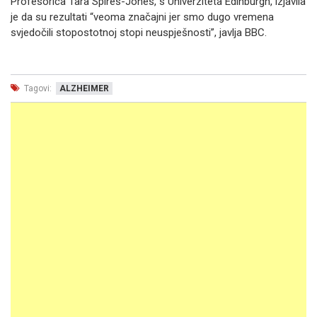
Profesorica Tara Spires-Jones, s Univerziteta Edinburgh, izjavila
je da su rezultati “veoma značajni jer smo dugo vremena
svjedočili stopostotnoj stopi neuspješnosti”, javlja BBC.
Tagovi:
ALZHEIMER