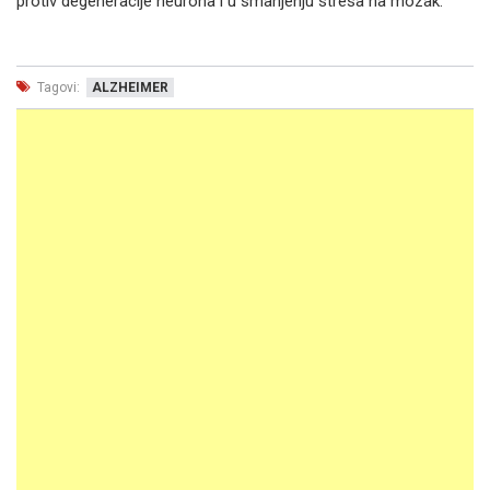
protiv degeneracije neurona i u smanjenju stresa na mozak.
Tagovi:
ALZHEIMER