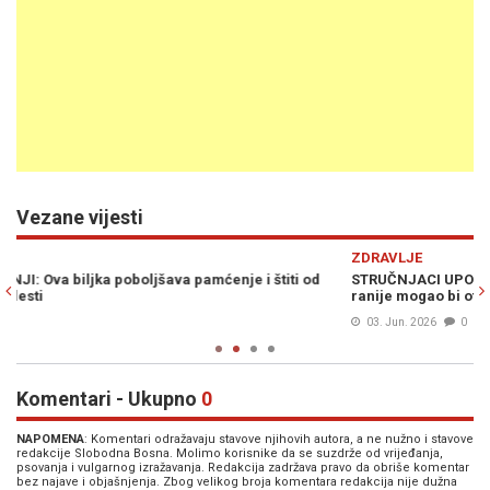
Vezane vijesti
Previous
N
ZDRAVLJE
Z
STRUČNJACI UPOZORAVAJU: Jednostavan test desetljećima
N
ranije mogao bi otkriti nastanak teške bolesti...
o
03. Jun. 2026
0
Komentari - Ukupno
0
NAPOMENA
: Komentari odražavaju stavove njihovih autora, a ne nužno i stavove
redakcije Slobodna Bosna. Molimo korisnike da se suzdrže od vrijeđanja,
psovanja i vulgarnog izražavanja. Redakcija zadržava pravo da obriše komentar
bez najave i objašnjenja. Zbog velikog broja komentara redakcija nije dužna