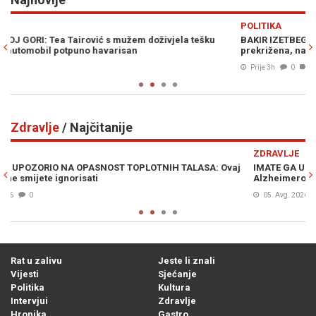
Previous
N
POLITIKA
BAKIR IZETBEGOVIĆ SIGURAN U POBJEDU SDA: "Trojka je
P
prekrižena, napravili su samo belaj"
k
Prije 3h
0
Zdravlje
/ Najčitanije
Previous
N
ZDRAVLJE
j
IMATE GA U KUHINJI: Ova biljka poboljšava pamćenje i štiti od
Alzheimerove bolesti
05. Avg. 2026
0
Rat u zalivu
Jeste li znali
Vijesti
Sjećanje
Politika
Kultura
Intervjui
Zdravlje
Hronika
Gastro