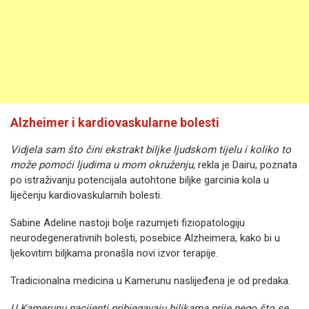
Alzheimer i kardiovaskularne bolesti
Vidjela sam što čini ekstrakt biljke ljudskom tijelu i koliko to
može pomoći ljudima u mom okruženju
, rekla je Dairu, poznata
po istraživanju potencijala autohtone biljke garcinia kola u
liječenju kardiovaskularnih bolesti.
Sabine Adeline nastoji bolje razumjeti fiziopatologiju
neurodegenerativnih bolesti, posebice Alzheimera, kako bi u
ljekovitim biljkama pronašla novi izvor terapije.
Tradicionalna medicina u Kamerunu naslijeđena je od predaka.
U Kamerunu pacijenti pribjegavaju biljkama prije nego što se