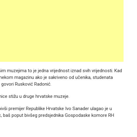
im muzejima to je jedna vrijednost iznad svih vrijednosti. Kad
 nekom magazinu ako je sakriveno od učenika, studenata
, govori Rusković Radonić.
ice stižu u druge hrvatske muzeje.
bivši premijer Republike Hrvatske Ivo Sanader ulagao je u
vac, baš poput bivšeg predsjednika Gospodaske komore RH