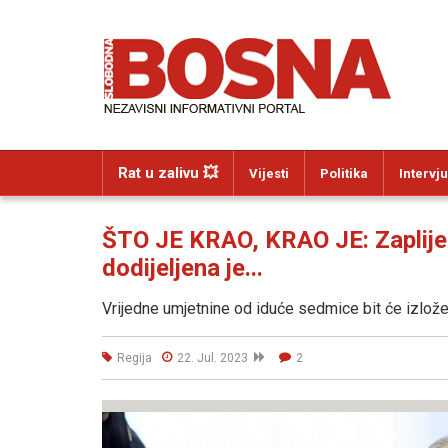
Rat u zalivu 💥
Vijesti
Politika
Intervju
ŠTO JE KRAO, KRAO JE: Zaplijen
dodijeljena je...
Vrijedne umjetnine od iduće sedmice bit će izlože
Regija
22. Jul. 2023
2