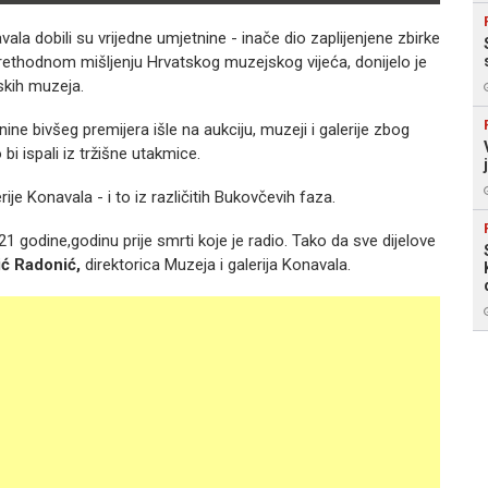
vala dobili su vrijedne umjetnine - inače dio zaplijenjene zbirke
prethodnom mišljenju Hrvatskog muzejskog vijeća, donijelo je
tskih muzeja.
ne bivšeg premijera išle na aukciju, muzeji i galerije zbog
 ispali iz tržišne utakmice.
rije Konavala - i to iz različitih Bukovčevih faza.
 21 godine,godinu prije smrti koje je radio. Tako da sve dijelove
ić Radonić,
direktorica Muzeja i galerija Konavala.