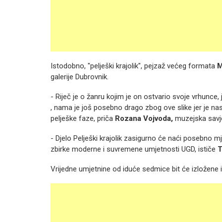
Istodobno, "pelješki krajolik", pejzaž većeg formata
M
galerije Dubrovnik.
- Riječ je o žanru kojim je on ostvario svoje vrhunce, 
, nama je još posebno drago zbog ove slike jer je na
pelješke faze, priča
Rozana Vojvoda,
muzejska savje
- Djelo Pelješki krajolik zasigurno će naći posebno mje
zbirke moderne i suvremene umjetnosti UGD, ističe
T
Vrijedne umjetnine od iduće sedmice bit će izložene i