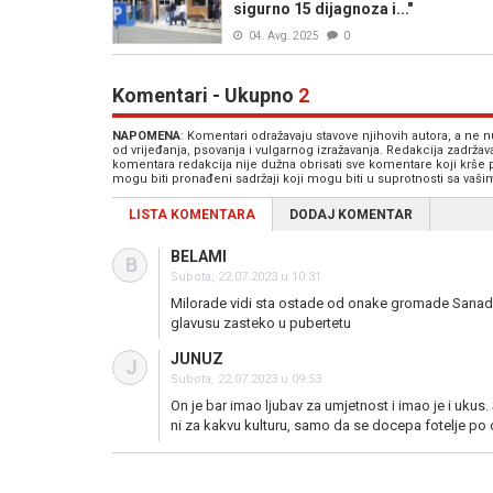
sigurno 15 dijagnoza i..."
04. Avg. 2025
0
Komentari - Ukupno
2
NAPOMENA
: Komentari odražavaju stavove njihovih autora, a ne
od vrijeđanja, psovanja i vulgarnog izražavanja. Redakcija zadrža
komentara redakcija nije dužna obrisati sve komentare koji krše
mogu biti pronađeni sadržaji koji mogu biti u suprotnosti sa vaš
LISTA KOMENTARA
DODAJ KOMENTAR
BELAMI
B
Subota, 22.07.2023 u 10:31
Milorade vidi sta ostade od onake gromade Sanader
glavusu zasteko u pubertetu
JUNUZ
J
Subota, 22.07.2023 u 09:53
On je bar imao ljubav za umjetnost i imao je i ukus.
ni za kakvu kulturu, samo da se docepa fotelje po c