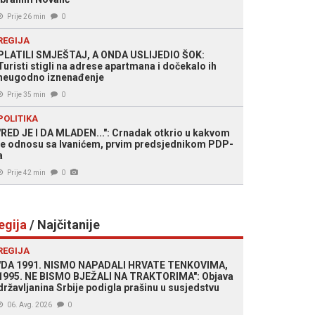
Prije 26 min
0
REGIJA
PLATILI SMJEŠTAJ, A ONDA USLIJEDIO ŠOK:
Turisti stigli na adrese apartmana i dočekalo ih
neugodno iznenađenje
Prije 35 min
0
POLITIKA
"RED JE I DA MLADEN...": Crnadak otkrio u kakvom
je odnosu sa Ivanićem, prvim predsjednikom PDP-
a
Prije 42 min
0
egija
/ Najčitanije
REGIJA
"DA 1991. NISMO NAPADALI HRVATE TENKOVIMA,
1995. NE BISMO BJEŽALI NA TRAKTORIMA": Objava
državljanina Srbije podigla prašinu u susjedstvu
06. Avg. 2026
0