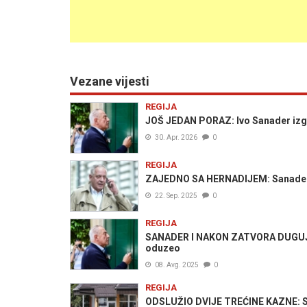
Vezane vijesti
REGIJA
JOŠ JEDAN PORAZ: Ivo Sanader izgu
30. Apr. 2026
0
REGIJA
ZAJEDNO SA HERNADIJEM: Sanader 
22. Sep. 2025
0
REGIJA
SANADER I NAKON ZATVORA DUGUJE 
oduzeo
08. Avg. 2025
0
REGIJA
ODSLUŽIO DVIJE TREĆINE KAZNE: Sutk