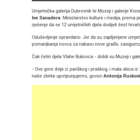
Umjetnička galerija Dubrovnik te Muzeji i galerije Kona
Ive Sanadera.
Ministarstvo kulture i medija, prema 
rješenje da se 12 umjetničkih djela dodijeli šest hrva
Oduševljenje opravdano. Jer da su zaplijenjene umjetni
pomanjkanja novca za nabavu nove građe, zasigurno bi
Čak četiri djela Vlahe Bukovca - dobili su Muzeji i gale
- Ove gore dvije iz pariškog i praškog, i mala skica iz
naše zbirke upotpunjujemo, govori
Antonija Ruskov