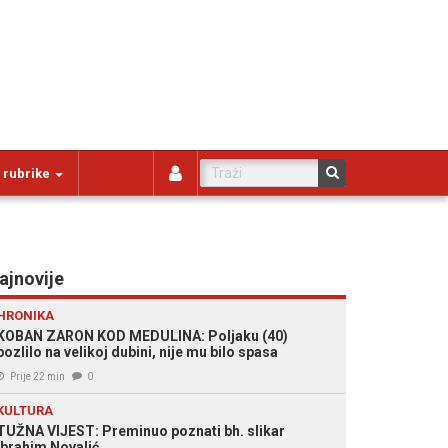
 rubrike
ajnovije
HRONIKA
KOBAN ZARON KOD MEDULINA: Poljaku (40)
pozlilo na velikoj dubini, nije mu bilo spasa
Prije 22 min
0
KULTURA
TUŽNA VIJEST: Preminuo poznati bh. slikar
Ibrahim Novalić