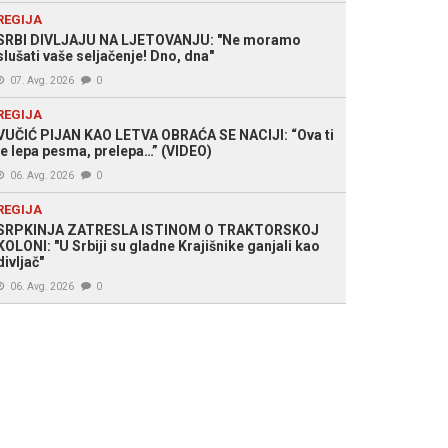
REGIJA
SRBI DIVLJAJU NA LJETOVANJU: "Ne moramo
slušati vaše seljačenje! Dno, dna"
07. Avg. 2026
0
REGIJA
VUČIĆ PIJAN KAO LETVA OBRAĆA SE NACIJI: “Ova ti
je lepa pesma, prelepa…” (VIDEO)
06. Avg. 2026
0
REGIJA
SRPKINJA ZATRESLA ISTINOM O TRAKTORSKOJ
KOLONI: "U Srbiji su gladne Krajišnike ganjali kao
divljač"
06. Avg. 2026
0