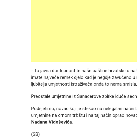
- Ta javna dostupnost te naše baštine hrvatske u naš
imate najveće remek djelo kad je negdje zavučeno u
ljubitelja umjetnosti istraživača onda to nema smisla
Preostale umjetnine iz Sanaderove zbirke iduće sedm
Podsjetimo, novac koji je stekao na nelegalan način 
umjetnine na crnom tržištu i na taj način oprao no
Nadana Vidoševića
.
(SB)