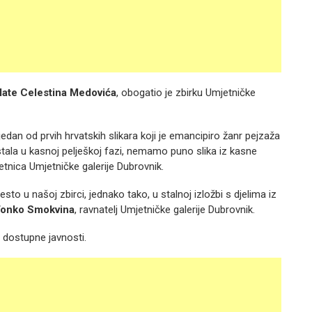
ate Celestina Medovića
, obogatio je zbirku Umjetničke
jedan od prvih hrvatskih slikara koji je emancipiro žanr pejzaža
stala u kasnoj pelješkoj fazi, nemamo puno slika iz kasne
tnica Umjetničke galerije Dubrovnik.
sto u našoj zbirci, jednako tako, u stalnoj izložbi s djelima iz
onko Smokvina
, ravnatelj Umjetničke galerije Dubrovnik.
 dostupne javnosti.