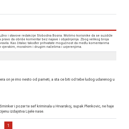
 nužno i stavove redakcije Slobodna Bosna. Molimo korisnike da se suzdrže
va pravo da obriše komentar bez najave i objašnjenja. Zbog velikog broja
 pravila. Kao čitalac također prihvatate mogućnost da među komentarima
im vjerskim, moralnim i drugim načelima i uvjerenjima.
a on je imo nesto od pameti, a sta ce biti od tebe ludog udarenog u
 Sminker i pozer te sef kriminala u Hrvarskoj, supak Plenkovic, ne haje
ijenu izdajstva Lijele nase.
1