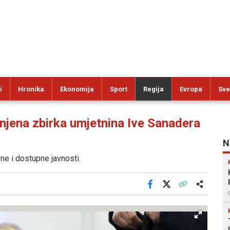
i
Hronika
Ekonomija
Sport
Regija
Evropa
Sve
jena zbirka umjetnina Ive Sanadera
N
ne i dostupne javnosti.
Facebook
X
Kopiraj link
Više