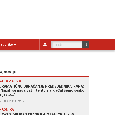
 rubrike
ajnovije
RAT U ZALIVU
DRAMATIČNO OBRAĆANJE PREDSJEDNIKA IRANA:
„Napali su nas s vaših teritorija, gađat ćemo svako
mjesto...“
Prije 34 min
0
HRONIKA
UŽAS S DRUGE STRANE BH. GRANICE: U kući