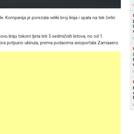
e. Kompanija je porezala veliki broj linija i spala na tek četiri
vu liniju tokom ljeta leti 5 sedmičnih letova, no od 1.
ktobra potpuno ukinula, prema podacima avioportala Zamaaero.