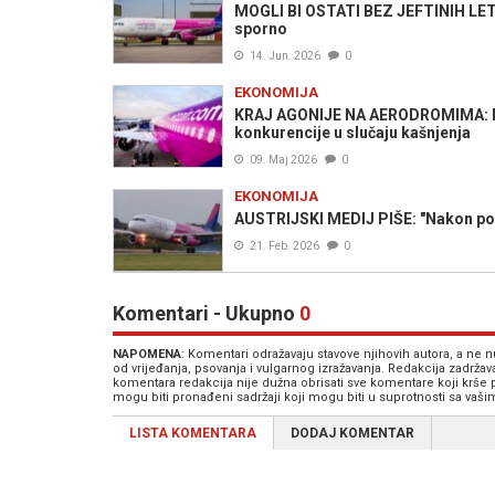
MOGLI BI OSTATI BEZ JEFTINIH LETOV
sporno
14. Jun. 2026
0
EKONOMIJA
KRAJ AGONIJE NA AERODROMIMA: No
konkurencije u slučaju kašnjenja
09. Maj 2026
0
EKONOMIJA
AUSTRIJSKI MEDIJ PIŠE: "Nakon povr
21. Feb. 2026
0
Komentari - Ukupno
0
NAPOMENA
: Komentari odražavaju stavove njihovih autora, a ne
od vrijeđanja, psovanja i vulgarnog izražavanja. Redakcija zadrža
komentara redakcija nije dužna obrisati sve komentare koji krše
mogu biti pronađeni sadržaji koji mogu biti u suprotnosti sa vaš
LISTA KOMENTARA
DODAJ KOMENTAR