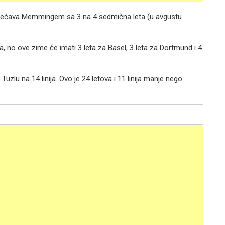
ovećava Memmingem sa 3 na 4 sedmična leta (u avgustu
, no ove zime će imati 3 leta za Basel, 3 leta za Dortmund i 4
uzlu na 14 linija. Ovo je 24 letova i 11 linija manje nego