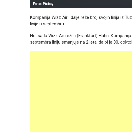
Foto: Pixbay
Kompanija Wizz Air i dalje reže broj svojih linija iz Tuzl
linije u septembru.
No, sada Wizz Air reže i (Frankfurt) Hahn. Kompanija o
septembra liniju smanjuje na 2 leta, da bi je 30. do