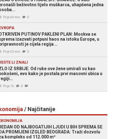
pronašli beživotno tijelo muškarca, uhapšena jedna
osoba...
Prije 44 min
0
EVROPA
OTKRIVEN PUTINOV PAKLENI PLAN: Moskva se
sprema izazvati potpuni haos na istoku Europe, u
pripravnosti je cijela regija...
Prije 53 min
0
JESTE LI ZNALI
ZLO IZ SRBIJE: Od ruke ove žene umirali su kao
pokošeni, evo kako je postala prvi masovni ubica u
regiji…
Prije 1h
0
konomija
/ Najčitanije
EKONOMIJA
JEDAN OD NAJBOGATIJIH LJUDI U BIH SPREMA SE
DA PROMIJENI IZGLED BEOGRADA: Traži dozvolu
za kompleks od 112.000 m²