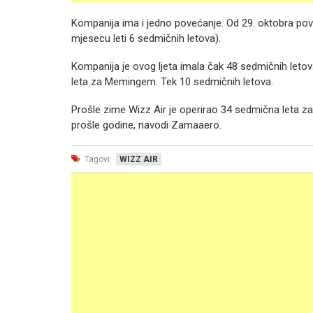
Kompanija ima i jedno povećanje. Od 29. oktobra p
mjesecu leti 6 sedmičnih letova).
Kompanija je ovog ljeta imala čak 48 sedmičnih letova
leta za Memingem. Tek 10 sedmičnih letova.
Prošle zime Wizz Air je operirao 34 sedmična leta za T
prošle godine, navodi Zamaaero.
Tagovi:
WIZZ AIR