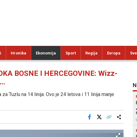
i
Hronika
Ekonomija
Sport
Regija
Evropa
Sve
OKA BOSNE I HERCEGOVINE: Wizz-
..
N
a Tuzlu na 14 linija. Ovo je 24 letova i 11 linija manje
Facebook
X
Kopiraj link
Više