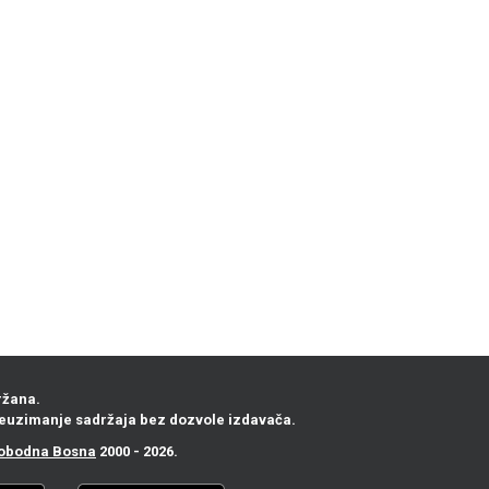
ržana.
euzimanje sadržaja bez dozvole izdavača.
obodna Bosna
2000 - 2026.