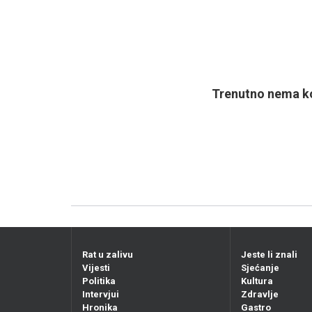
Trenutno nema ko
Rat u zalivu
Jeste li znali
Vijesti
Sjećanje
Politika
Kultura
Intervjui
Zdravlje
Hronika
Gastro