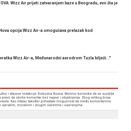
A: Wizz Air prijeti zatvaranjem baze u Beogradu, evo šta je
va opcija Wizz Air-a omogućava prelazak kod
atka Wizz Air-a, Međunarodni aerodrom Tuzla bilježi..."
 nužno i stavove redakcije Slobodna Bosna. Molimo korisnike da se suzdrže
va pravo da obriše komentar bez najave i objašnjenja. Zbog velikog broja
 pravila. Kao čitalac također prihvatate mogućnost da među komentarima
im vjerskim, moralnim i drugim načelima i uvjerenjima.