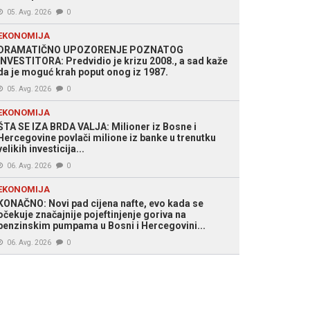
05. Avg. 2026
0
EKONOMIJA
DRAMATIČNO UPOZORENJE POZNATOG
INVESTITORA: Predvidio je krizu 2008., a sad kaže
da je moguć krah poput onog iz 1987.
05. Avg. 2026
0
EKONOMIJA
ŠTA SE IZA BRDA VALJA: Milioner iz Bosne i
Hercegovine povlači milione iz banke u trenutku
velikih investicija...
06. Avg. 2026
0
EKONOMIJA
KONAČNO: Novi pad cijena nafte, evo kada se
očekuje značajnije pojeftinjenje goriva na
benzinskim pumpama u Bosni i Hercegovini...
06. Avg. 2026
0