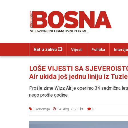
Rat u zalivu 💥
Vijesti
Politika
Intervju
LOŠE VIJESTI SA SJEVEROIST
Air ukida još jednu liniju iz Tuzle.
Prošle zime Wizz Air je operirao 34 sedmična leta z
nego prošle godine
Ekonomija
14. Avg. 2023
0