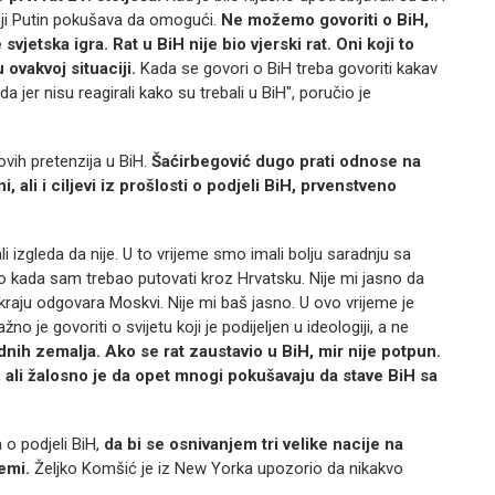
koji Putin pokušava da omogući.
Ne možemo govoriti o BiH,
 svjetska igra. Rat u BiH nije bio vjerski rat. Oni koji to
 ovakvoj situaciji.
Kada se govori o BiH treba govoriti kakav
eda jer nisu reagirali kako su trebali u BiH", poručio je
hovih pretenzija u BiH.
Šaćirbegović dugo prati odnose na
, ali i ciljevi iz prošlosti o podjeli BiH, prvenstveno
izgleda da nije. U to vrijeme smo imali bolju saradnju sa
 kada sam trebao putovati kroz Hrvatsku. Nije mi jasno da
 kraju odgovara Moskvi. Nije mi baš jasno. U ovo vrijeme je
 je govoriti o svijetu koji je podijeljen u ideologiji, a ne
nih zemalja. Ako se rat zaustavio u BiH, mir nije potpun.
i, ali žalosno je da opet mnogi pokušavaju da stave BiH sa
a o podjeli BiH,
da bi se osnivanjem tri velike nacije na
emi.
Željko Komšić je iz New Yorka upozorio da nikakvo