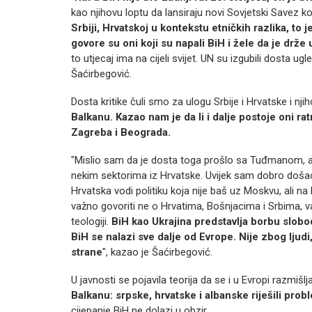
kao njihovu loptu da lansiraju novi Sovjetski Savez 
Srbiji, Hrvatskoj u kontekstu etničkih razlika, to je
govore su oni koji su napali BiH i žele da je drže u
to utjecaj ima na cijeli svijet. UN su izgubili dosta ugl
Šaćirbegović.
Dosta kritike čuli smo za ulogu Srbije i Hrvatske i nji
Balkanu. Kazao nam je da li i dalje postoje oni ratni
Zagreba i Beograda.
"Mislio sam da je dosta toga prošlo sa Tuđmanom, ali 
nekim sektorima iz Hrvatske. Uvijek sam dobro došao
Hrvatska vodi politiku koja nije baš uz Moskvu, ali na
važno govoriti ne o Hrvatima, Bošnjacima i Srbima, važno
teologiji.
BiH kao Ukrajina predstavlja borbu slobod
BiH se nalazi sve dalje od Evrope. Nije zbog ljud
strane
", kazao je Šaćirbegović.
U javnosti se pojavila teorija da se i u Evropi razmišlj
Balkanu: srpske, hrvatske i albanske riješili probl
cijepanje BiH ne dolazi u obzir.