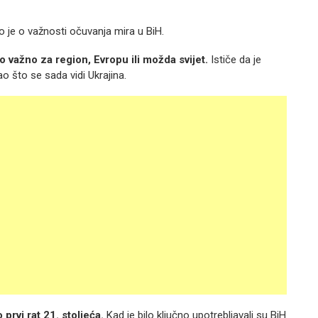
 je o važnosti očuvanja mira u BiH.
 važno za region, Evropu ili možda svijet.
Ističe da je
ao što se sada vidi Ukrajina.
 prvi rat 21. stoljeća.
Kad je bilo ključno upotrebljavali su BiH