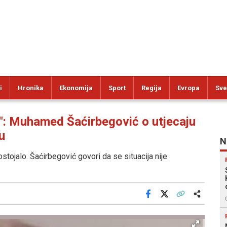
i
Hronika
Ekonomija
Sport
Regija
Evropa
Sve
 Muhamed Šaćirbegović o utjecaju
u
N
ostojalo. Šaćirbegović govori da se situacija nije
Facebook
X
Kopiraj link
Više