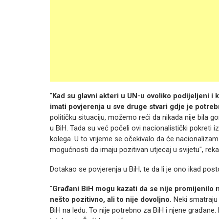
"
Kad su glavni akteri u UN-u ovoliko podijeljeni i
imati povjerenja u sve druge stvari gdje je potreb
političku situaciju, možemo reći da nikada nije bila g
u BiH. Tada su već počeli ovi nacionalistički pokreti i
kolega. U to vrijeme se očekivalo da će nacionalizam im
mogućnosti da imaju pozitivan utjecaj u svijetu", rek
Dotakao se povjerenja u BiH, te da li je ono ikad posto
"
Građani BiH mogu kazati da se nije promijenilo 
nešto pozitivno, ali to nije dovoljno.
Neki smatraju d
BiH na ledu. To nije potrebno za BiH i njene građane. N