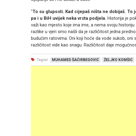
"
To su gluposti. Kad cijepaš ništa ne dobijaš. To j
pa i u BiH uvijek neka vrsta podjela.
Historija je po
važi kao mjesto koje ima ime, a nema svoju historiju
razlike u vjeri smo našli da je različitost jedna prednos
budućim ratovima. Oni koji hoće da vode sukob, oni se di
različitost vide kao snagu. Različitost daje mogućnos
Tagovi:
MUHAMED ŠAĆIRBEGOVIĆ
ŽELJKO KOMŠIĆ