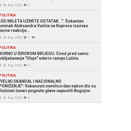
04. Avg. 2026
2
POLITIKA
„OD MILETA UZMITE OSTATAK...“: Šokantan
snimak Aleksandra Vučića na Kupresu izazvao
burne reakcije...
04. Avg. 2026
1
POLITIKA
BURNO U ŠIROKOM BRIJEGU: Čović pred samo
obilježavanje "Oluje" udario rampu Lučiću
05. Avg. 2026
0
POLITIKA
"VELIKI SKANDAL I NACIONALNO
PONIŽENJE": Vukanović nemilosrdan nakon što su
Vučićevi čuvari pognute glave napustili Bugojno
04. Avg. 2026
0