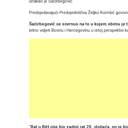
istakao je Šaćirbegović.
Predsjedavajući Predsjedništva Željko Komšić govorio
Šaćirbegović se osvrnuo na to u kojem obimu je to
bitno vidjeti Bosnu i Hercegovinu u istoj perspektivi k
"
Rat u BiH nije bio zadnji rat 20. stoljeća, on je bio