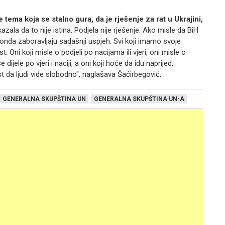
e tema koja se stalno gura, da je rješenje za rat u Ukrajini,
kazala da to nije istina. Podjela nije rješenje. Ako misle da BiH
 onda zaboravljaju sadašnji uspjeh. Svi koji imamo svoje
t. Oni koji misle o podjeli po nacijama ili vjeri, oni misle o
jele po vjeri i naciji, a oni koji hoće da idu naprijed,
t da ljudi vide slobodno", naglašava Šaćirbegović.
GENERALNA SKUPŠTINA UN
GENERALNA SKUPŠTINA UN-A