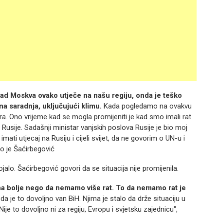
 kad Moskva ovako utječe na našu regiju, onda je teško
na saradnja, uključujući klimu.
Kada pogledamo na ovakvu
ora. Ono vrijeme kad se mogla promijeniti je kad smo imali rat
z Rusije. Sadašnji ministar vanjskih poslova Rusije je bio moj
ati utjecaj na Rusiju i cijeli svijet, da ne govorim o UN-u i
ao je Šaćirbegović
jalo. Šaćirbegović govori da se situacija nije promijenila.
na bolje nego da nemamo više rat. To da nemamo rat je
a je to dovoljno van BiH. Njima je stalo da drže situaciju u
ije to dovoljno ni za regiju, Evropu i svjetsku zajednicu",