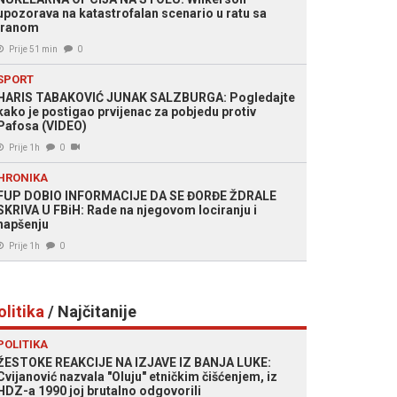
upozorava na katastrofalan scenario u ratu sa
Iranom
Prije 51 min
0
SPORT
HARIS TABAKOVIĆ JUNAK SALZBURGA: Pogledajte
kako je postigao prvijenac za pobjedu protiv
Pafosa (VIDEO)
Prije 1h
0
HRONIKA
FUP DOBIO INFORMACIJE DA SE ĐORĐE ŽDRALE
SKRIVA U FBiH: Rade na njegovom lociranju i
hapšenju
Prije 1h
0
olitika
/ Najčitanije
POLITIKA
ŽESTOKE REAKCIJE NA IZJAVE IZ BANJA LUKE:
Cvijanović nazvala "Oluju" etničkim čišćenjem, iz
HDZ-a 1990 joj brutalno odgovorili