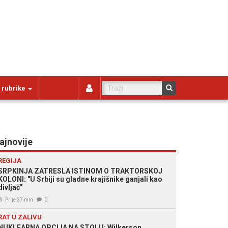
 rubrike
ajnovije
REGIJA
SRPKINJA ZATRESLA ISTINOM O TRAKTORSKOJ
KOLONI: "U Srbiji su gladne krajišnike ganjali kao
divljač"
Prije 37 min
0
RAT U ZALIVU
NUKLEARNA OPCIJA NA STOLU: Wilkerson