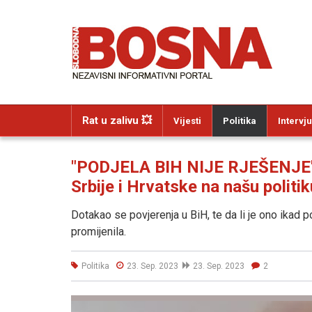
Rat u zalivu 💥
Vijesti
Politika
Intervju
"PODJELA BIH NIJE RJEŠENJE":
Srbije i Hrvatske na našu politik
Dotakao se povjerenja u BiH, te da li je ono ikad p
promijenila.
Politika
23. Sep. 2023
23. Sep. 2023
2