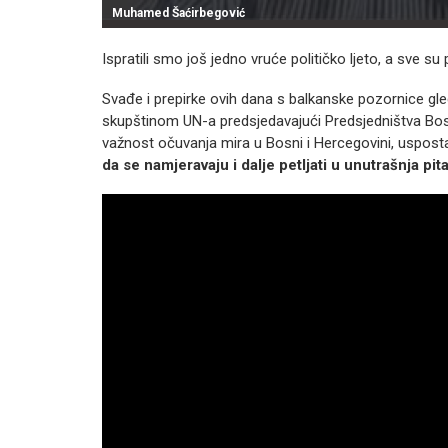
Muhamed Šaćirbegović
Ispratili smo još jedno vruće političko ljeto, a sve su p
Svađe i prepirke ovih dana s balkanske pozornice gle
skupštinom UN-a predsjedavajući Predsjedništva Bo
važnost očuvanja mira u Bosni i Hercegovini, uspost
da se namjeravaju i dalje petljati u unutrašnja pi