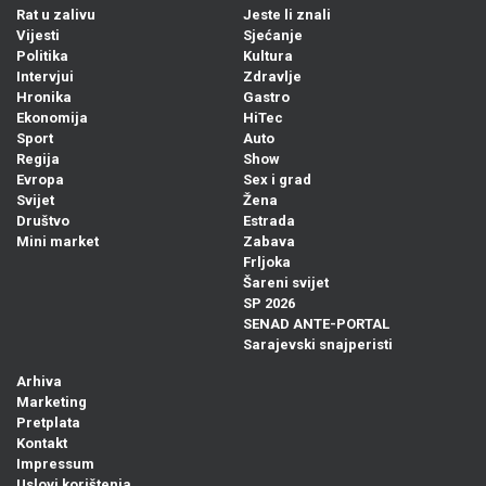
Rat u zalivu
Jeste li znali
Vijesti
Sjećanje
Politika
Kultura
Intervjui
Zdravlje
Hronika
Gastro
Ekonomija
HiTec
Sport
Auto
Regija
Show
Evropa
Sex i grad
Svijet
Žena
Društvo
Estrada
Mini market
Zabava
Frljoka
Šareni svijet
SP 2026
SENAD ANTE-PORTAL
Sarajevski snajperisti
Arhiva
Marketing
Pretplata
Kontakt
Impressum
Uslovi korištenja