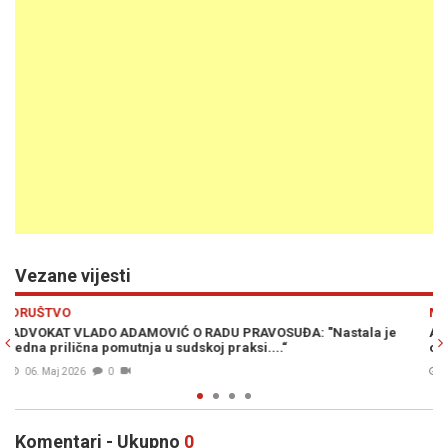
Vezane vijesti
Previous
N
MINI MARKET
 je
ADVOKAT VLADO ADAMOVIĆ: Tužilaštvo BiH ima sve ovlasti da
otvori istragu o slučaju...
10. Feb. 2026
0
Komentari - Ukupno
0