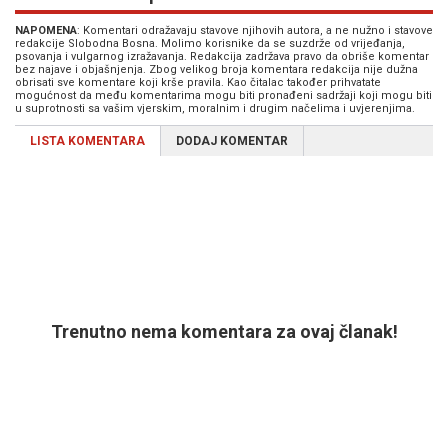
NAPOMENA
: Komentari odražavaju stavove njihovih autora, a ne nužno i stavove
redakcije Slobodna Bosna. Molimo korisnike da se suzdrže od vrijeđanja,
psovanja i vulgarnog izražavanja. Redakcija zadržava pravo da obriše komentar
bez najave i objašnjenja. Zbog velikog broja komentara redakcija nije dužna
obrisati sve komentare koji krše pravila. Kao čitalac također prihvatate
mogućnost da među komentarima mogu biti pronađeni sadržaji koji mogu biti
u suprotnosti sa vašim vjerskim, moralnim i drugim načelima i uvjerenjima.
LISTA KOMENTARA
DODAJ KOMENTAR
Trenutno nema komentara za ovaj članak!