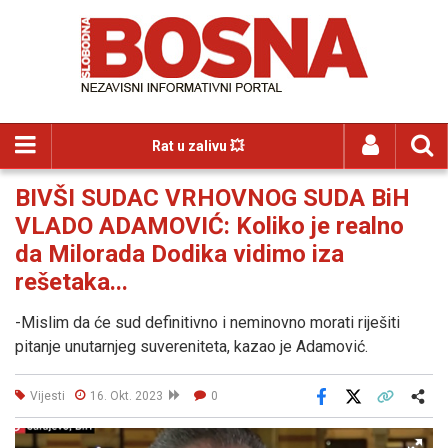
Rat u zalivu 💥
BIVŠI SUDAC VRHOVNOG SUDA BiH
VLADO ADAMOVIĆ: Koliko je realno
da Milorada Dodika vidimo iza
rešetaka...
-Mislim da će sud definitivno i neminovno morati riješiti
pitanje unutarnjeg suvereniteta, kazao je Adamović.
Vijesti
16. Okt. 2023
0
Facebook
X
Kopiraj link
Više