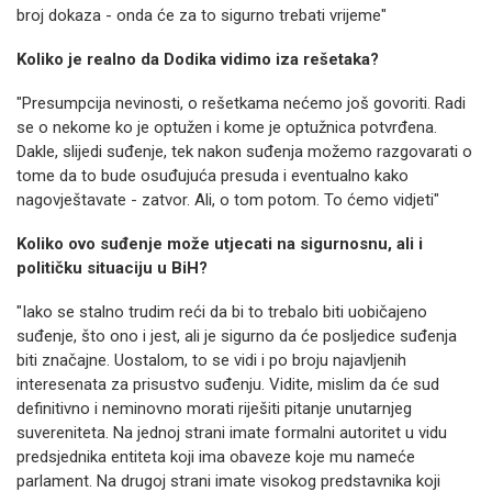
broj dokaza - onda će za to sigurno trebati vrijeme"
Koliko je realno da Dodika vidimo iza rešetaka?
"Presumpcija nevinosti, o rešetkama nećemo još govoriti. Radi
se o nekome ko je optužen i kome je optužnica potvrđena.
Dakle, slijedi suđenje, tek nakon suđenja možemo razgovarati o
tome da to bude osuđujuća presuda i eventualno kako
nagovještavate - zatvor. Ali, o tom potom. To ćemo vidjeti"
Koliko ovo suđenje može utjecati na sigurnosnu, ali i
političku situaciju u BiH?
"Iako se stalno trudim reći da bi to trebalo biti uobičajeno
suđenje, što ono i jest, ali je sigurno da će posljedice suđenja
biti značajne. Uostalom, to se vidi i po broju najavljenih
interesenata za prisustvo suđenju. Vidite, mislim da će sud
definitivno i neminovno morati riješiti pitanje unutarnjeg
suvereniteta. Na jednoj strani imate formalni autoritet u vidu
predsjednika entiteta koji ima obaveze koje mu nameće
parlament. Na drugoj strani imate visokog predstavnika koji