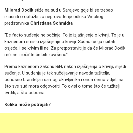
Milorad Dodik
stiže na sud u Sarajevo gdje bi se trebao
izjasniti o optužbi za neprovođenje odluka Visokog
predstavnika
Christiana Schmidta
.
"De facto suđenje ne počinje. To je izjašnjenje o krivnji. To je u
kaznenom smislu izjašnjenje o krivnji. Sudac će ga upitati
osjeća li se krivim ili ne. Za pretpostaviti je da će Milorad Dodik
reći ne i ročište će biti završeno".
Prema kaznenom zakonu BiH, nakon izjašnjenja o krivnji, slijedi
suđenje. U suđenju je tek sučeljavanje navoda tužitelja,
odnosno branitelja i samog okrivljenika i onda ćemo vidjeti na
što sve sud mora odgovoriti. To ovisi o tome što će tužitelj
tvrditi, a što odbrana.
Koliko može potrajati?