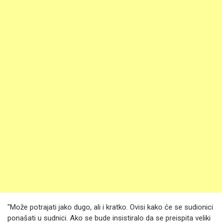
"Može potrajati jako dugo, ali i kratko. Ovisi kako će se sudionici
ponašati u sudnici. Ako se bude insistiralo da se preispita veliki