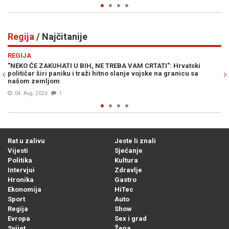
Regija
/ Najčitanije
Previous
N
REGIJA
Hrvatski
SVJESNA PROVOKACIJA PREDSJEDNIKA SRBIJE: Vučić p
anicu sa
naziv entiteta, a ime države prešutio (VIDEO)
03. Avg. 2026
3
Rat u zalivu
Jeste li znali
Vijesti
Sjećanje
Politika
Kultura
Intervjui
Zdravlje
Hronika
Gastro
Ekonomija
HiTec
Sport
Auto
Regija
Show
Evropa
Sex i grad
Svijet
Žena