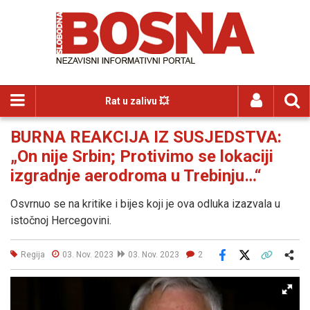
Rat u zalivu 💥
BURNA REAKCIJA IZ SUSJEDSTVA:
„On nije Srbin; Protivimo se lokaciji
izgradnje aerodroma u Trebinju…“
Osvrnuo se na kritike i bijes koji je ova odluka izazvala u
istočnoj Hercegovini.
Regija
03. Nov. 2023
03. Nov. 2023
2
Facebook
X
Kopiraj link
Više