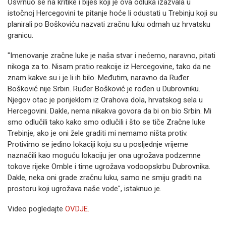
Osvrnuo se na kritike i bijes koji je ova odluka izazvala u
istočnoj Hercegovini te pitanje hoće li odustati u Trebinju koji su
planirali po Boškoviću nazvati zračnu luku odmah uz hrvatsku
granicu.
"Imenovanje zračne luke je naša stvar i nećemo, naravno, pitati
nikoga za to. Nisam pratio reakcije iz Hercegovine, tako da ne
znam kakve su i je li ih bilo. Međutim, naravno da Ruđer
Bošković nije Srbin. Ruđer Bošković je rođen u Dubrovniku.
Njegov otac je porijeklom iz Orahova dola, hrvatskog sela u
Hercegovini. Dakle, nema nikakva govora da bi on bio Srbin. Mi
smo odlučili tako kako smo odlučili i što se tiče Zračne luke
Trebinje, ako je oni žele graditi mi nemamo ništa protiv.
Protivimo se jedino lokaciji koju su u posljednje vrijeme
naznačili kao moguću lokaciju jer ona ugrožava podzemne
tokove rijeke Omble i time ugrožava vodoopskrbu Dubrovnika.
Dakle, neka oni grade zračnu luku, samo ne smiju graditi na
prostoru koji ugrožava naše vode", istaknuo je.
Video pogledajte
OVDJE.