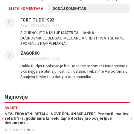
LISTA KOMENTARA
DODAJ KOMENTAR
FORTITUDO1992
F
Petak, 03.11.2023 u 16:15
SIGURNO JE DA MU JE MATER TALIJANKA .
DUBROVNIK JE SLUSAO MLECANE A SRBI I HRVATI SE NI NE
SPOMINJU KAO PLEMENA!
ZAGOR001
Z
Petak, 03.11.2023 u 12:11
Dakle Rudjer Boskovic je bio Bosanac rodom iz Hercegovine i
oko nejga se otimaju i cetnici i ustase. Treba ime Aerodroma u
Sarajevu ili Mostaru dati po tom naucniku.
Najnovije
Previous
N
MINI MARKET
urili mailovi
S PANCIRKOM PO LUKAVICI: Građani u šoku nakon fotogra
ljive
kafane, uslijedile su burne reakcije...
Prije 32 min
0