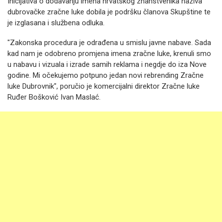
Inicijativa o dodavanju imena hrvatskog znanstvenika naziva
dubrovačke zračne luke dobila je podršku članova Skupštine te
je izglasana i službena odluka.
"Zakonska procedura je odrađena u smislu javne nabave. Sada
kad nam je odobreno promjena imena zračne luke, krenuli smo
u nabavu i vizuala i izrade samih reklama i negdje do iza Nove
godine. Mi očekujemo potpuno jedan novi rebrending Zračne
luke Dubrovnik", poručio je komercijalni direktor Zračne luke
Ruđer Bošković Ivan Maslać.