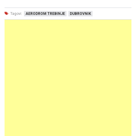
Tagovi:
AERODROM TREBINJE
DUBROVNIK