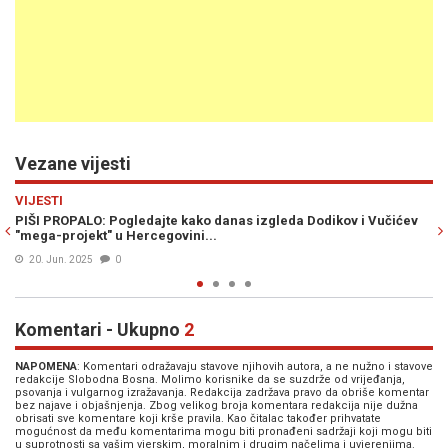
Vezane vijesti
Previous
N
EKONOMIJA
 Vučićev
PIŠI PROPALO: Zašto fantomski aerodrom u Trebinju nema
nikakve šanse...
11. Mar. 2025
0
Komentari - Ukupno
2
NAPOMENA
: Komentari odražavaju stavove njihovih autora, a ne nužno i stavove
redakcije Slobodna Bosna. Molimo korisnike da se suzdrže od vrijeđanja,
psovanja i vulgarnog izražavanja. Redakcija zadržava pravo da obriše komentar
bez najave i objašnjenja. Zbog velikog broja komentara redakcija nije dužna
obrisati sve komentare koji krše pravila. Kao čitalac također prihvatate
mogućnost da među komentarima mogu biti pronađeni sadržaji koji mogu biti
u suprotnosti sa vašim vjerskim, moralnim i drugim načelima i uvjerenjima.