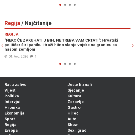
Regija
/ Najčitanije
Previous
N
REGIJA
vatski
ODGOVOR NA PROVOKACIJE IZ BEOGRADA: Grmoja poruči
nicu sa
Vučiću - "Oluju ćemo slaviti još snažnije"
05. Avg. 2026
0
Rat u zalivu
Jeste li znali
Vijesti
Sjećanje
Politika
Kultura
Intervjui
Zdravlje
Hronika
Gastro
Ekonomija
HiTec
Sport
Auto
Regija
Show
Evropa
Sex i grad