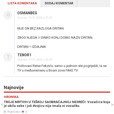
LISTA KOMENTARA
DODAJ KOMENTAR
OSMANBEG
O
Subota, 13.01.2024 u 21:07
NIJE ON BEZ RAZLOGA DRITAN.
ZBOG NJEGA I I DINKO KONJ DOBIO NAZIV DRITAN.
DRITAN = IZDAJNIK
TENOR1
T
Subota, 13.01.2024 u 20:30
Poštovani Reise Fekziću, samo u jednom ste pogriješili, ta se
TV u međuvremenu u Bosni zove FAKE TV.
Najnovije
Previous
N
SPORT
ozačica koja
USRED RAZVODA SA ANOM IVANOVIĆ KUPIO VILU LJUBAVN
Bastian Schweinsteiger iskeširao milione za novi dom
Prije 8 min
0