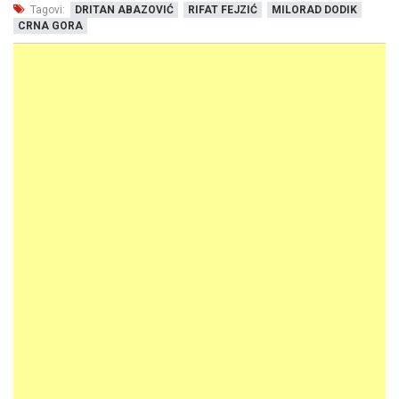
Tagovi:
DRITAN ABAZOVIĆ
RIFAT FEJZIĆ
MILORAD DODIK
CRNA GORA