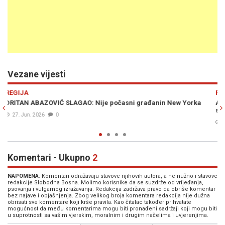
Vezane vijesti
Previous
N
REGIJA
w Yorka
ABAZOVIĆ POZIVA NA VANREDNE IZBORE: "Umjesto turisti
sezonom bavili smo se pronalaskom spomenika Pavlu Đuri
17. Jan. 2026
0
Komentari - Ukupno
2
NAPOMENA
: Komentari odražavaju stavove njihovih autora, a ne nužno i stavove
redakcije Slobodna Bosna. Molimo korisnike da se suzdrže od vrijeđanja,
psovanja i vulgarnog izražavanja. Redakcija zadržava pravo da obriše komentar
bez najave i objašnjenja. Zbog velikog broja komentara redakcija nije dužna
obrisati sve komentare koji krše pravila. Kao čitalac također prihvatate
mogućnost da među komentarima mogu biti pronađeni sadržaji koji mogu biti
u suprotnosti sa vašim vjerskim, moralnim i drugim načelima i uvjerenjima.