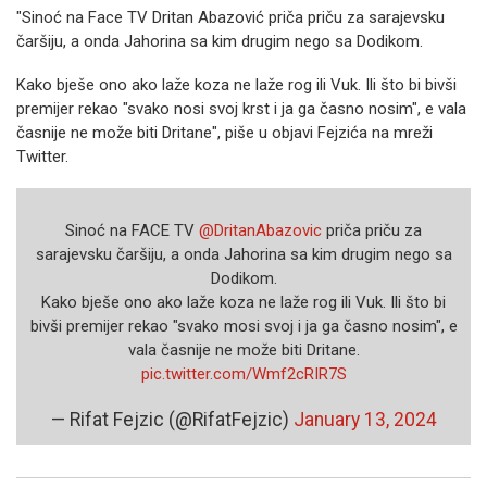
"Sinoć na Face TV Dritan Abazović priča priču za sarajevsku
čaršiju, a onda Jahorina sa kim drugim nego sa Dodikom.
Kako bješe ono ako laže koza ne laže rog ili Vuk. Ili što bi bivši
premijer rekao "svako nosi svoj krst i ja ga časno nosim", e vala
časnije ne može biti Dritane", piše u objavi Fejzića na mreži
Twitter.
Sinoć na FACE TV
@DritanAbazovic
priča priču za
sarajevsku čaršiju, a onda Jahorina sa kim drugim nego sa
Dodikom.
Kako bješe ono ako laže koza ne laže rog ili Vuk. Ili što bi
bivši premijer rekao "svako mosi svoj ️i ja ga časno nosim", e
vala časnije ne može biti Dritane.
pic.twitter.com/Wmf2cRIR7S
— Rifat Fejzic (@RifatFejzic)
January 13, 2024