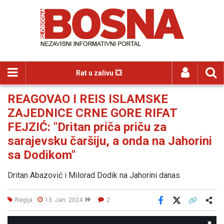
Rat u zalivu 💥
REAGOVAO I REIS ISLAMSKE
ZAJEDNICE CRNE GORE RIFAT
FEJZIĆ: "Dritan priča priču za
sarajevsku čaršiju, a onda na Jahorini
sa Dodikom"
Dritan Abazović i Milorad Dodik na Jahorini danas
Regija
13. Jan. 2024
2
Facebook
X
Kopiraj link
Više