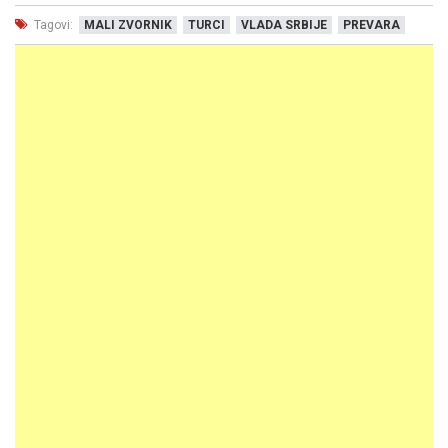
Tagovi:
MALI ZVORNIK
TURCI
VLADA SRBIJE
PREVARA