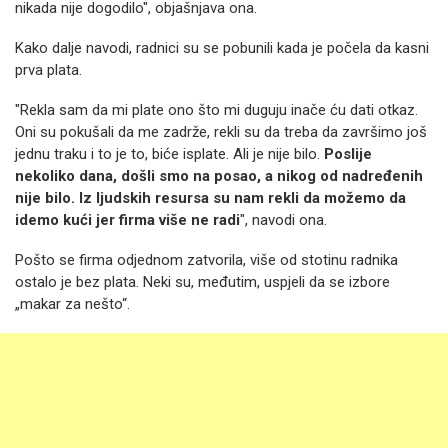
nikada nije dogodilo", objašnjava ona.
Kako dalje navodi, radnici su se pobunili kada je počela da kasni
prva plata.
"Rekla sam da mi plate ono što mi duguju inače ću dati otkaz.
Oni su pokušali da me zadrže, rekli su da treba da završimo još
jednu traku i to je to, biće isplate. Ali je nije bilo.
Poslije
nekoliko dana, došli smo na posao, a nikog od nadređenih
nije bilo. Iz ljudskih resursa su nam rekli da možemo da
idemo kući jer firma više ne radi
", navodi ona.
Pošto se firma odjednom zatvorila, više od stotinu radnika
ostalo je bez plata. Neki su, međutim, uspjeli da se izbore
„makar za nešto“.