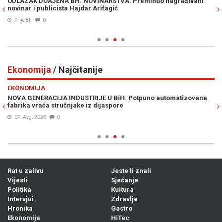
ODLAZAK DOAJENA BH. NOVINARSTVA: Preminuo nagrađivani
IZ
novinar i publicista Hajdar Arifagić
zv
Ze
Prije 5h
0
Ekonomija
/ Najčitanije
Previous
N
EKONOMIJA
E
je
NOVA GENERACIJA INDUSTRIJE U BiH: Potpuno automatizovana
"N
fabrika vraća stručnjake iz dijaspore
Nj
07. Avg. 2026
0
Rat u zalivu
Jeste li znali
Vijesti
Sjećanje
Politika
Kultura
Intervjui
Zdravlje
Hronika
Gastro
Ekonomija
HiTec