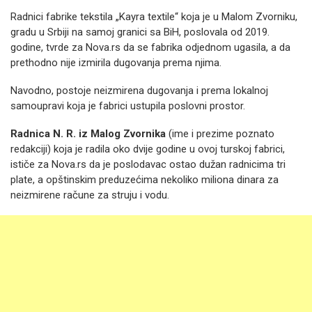
Radnici fabrike tekstila „Kayra textile“ koja je u Malom Zvorniku,
gradu u Srbiji na samoj granici sa BiH, poslovala od 2019.
godine, tvrde za Nova.rs da se fabrika odjednom ugasila, a da
prethodno nije izmirila dugovanja prema njima.
Navodno, postoje neizmirena dugovanja i prema lokalnoj
samoupravi koja je fabrici ustupila poslovni prostor.
Radnica N. R. iz Malog Zvornika
(ime i prezime poznato
redakciji) koja je radila oko dvije godine u ovoj turskoj fabrici,
ističe za Nova.rs da je poslodavac ostao dužan radnicima tri
plate, a opštinskim preduzećima nekoliko miliona dinara za
neizmirene račune za struju i vodu.