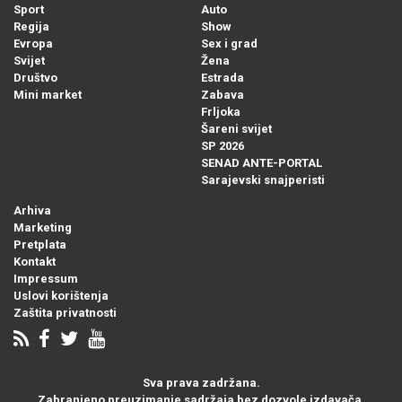
Sport
Auto
Regija
Show
Evropa
Sex i grad
Svijet
Žena
Društvo
Estrada
Mini market
Zabava
Frljoka
Šareni svijet
SP 2026
SENAD ANTE-PORTAL
Sarajevski snajperisti
Arhiva
Marketing
Pretplata
Kontakt
Impressum
Uslovi korištenja
Zaštita privatnosti
Sva prava zadržana.
Zabranjeno preuzimanje sadržaja bez dozvole izdavača.