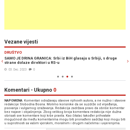
Vezane vijesti
Previous
N
DRUŠTVO
H
800
SAMO JE DRINA GRANICA: Srbi iz BiH glasaju u Srbiji, s druge
ŠO
strane dolaze direktori u RS-u
Ma
03. Dec. 2023
0
Komentari - Ukupno
0
NAPOMENA
: Komentari odražavaju stavove njihovih autora, a ne nužno i stavove
redakcije Slobodna Bosna. Molimo korisnike da se suzdrže od vrijeđanja,
psovanja i vulgarnog izražavanja. Redakcija zadržava pravo da obriše komentar
bez najave i objašnjenja. Zbog velikog broja komentara redakcija nije dužna
obrisati sve komentare koji krše pravila. Kao čitalac također prihvatate
mogućnost da među komentarima mogu biti pronađeni sadržaji koji mogu biti
u suprotnosti sa vašim vjerskim, moralnim i drugim načelima i uvjerenjima.