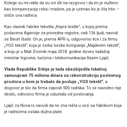
Kolege su mi rekle da su svi išli na razgovor i da im je nuđeno
kao kompenzacija roba i mašine, pa je uzimao ko je šta htio –
ističe ova radnica.
Kao vlasnik fabrike tekstila „Kayra textile“, u kojoj prema
podacima Agencije za privredne registre, radi 136 ljudi, navodi
se Berat Išašir. On je, prema APR-u, odgovorno lice i za firmu
„YGS tekstil“, koja je ćerka turske kompanije „Majdenim tekstil“,
a koju je u Mali Zvornik maja 2018. godine doveo tadašnji
ministar trgovine, turizma i telekomunikacija Rasim Ljajić.
Vlada Republike Srbije je tada obezbijedila lokalnoj
samoupravi 75 miliona dinara za rekonstrukciju poslovnog
prostora u kom je trebalo da posluje „YGS tekstil“
, a
dogovor je bio da firma zaposli 500 radnika. To se navodno nije
desilo, odnosno firma je odustala od poslovanja.
Ljajić za Nova.rs navodi da ne zna ništa u vezi sa fabrikom koja
je radnicima ostala dužna plate.