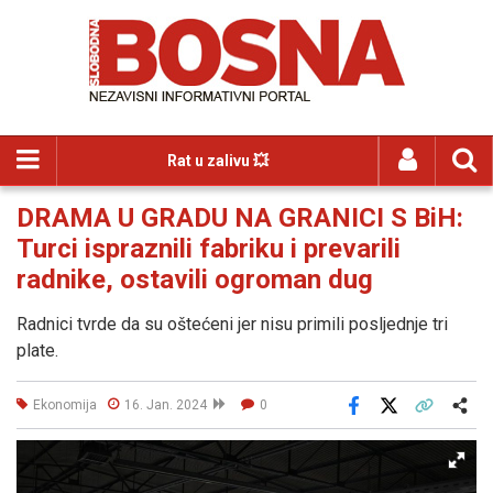
Rat u zalivu 💥
DRAMA U GRADU NA GRANICI S BiH:
Turci ispraznili fabriku i prevarili
radnike, ostavili ogroman dug
Radnici tvrde da su oštećeni jer nisu primili posljednje tri
plate.
Ekonomija
16. Jan. 2024
0
Facebook
X
Kopiraj link
Više