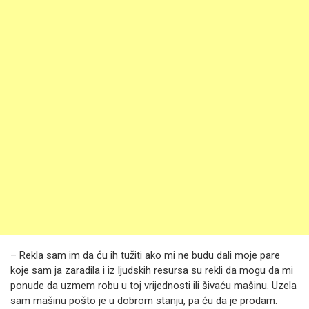
– Rekla sam im da ću ih tužiti ako mi ne budu dali moje pare
koje sam ja zaradila i iz ljudskih resursa su rekli da mogu da mi
ponude da uzmem robu u toj vrijednosti ili šivaću mašinu. Uzela
sam mašinu pošto je u dobrom stanju, pa ću da je prodam.