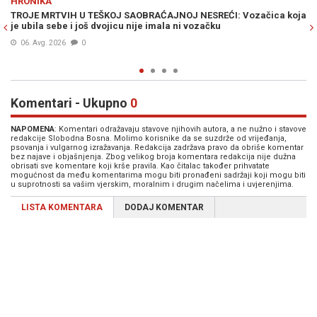
ŠARENI SVIJET
ica koja
NEOBIČAN PRIZOR POSTAO HIT NA DRUŠTVENIM MREŽAMA:
Postavila bazen nasred ulice, reakcije sugrađana podijeljen
(VIDEO)
01. Jul. 2026
0
Komentari - Ukupno
0
NAPOMENA
: Komentari odražavaju stavove njihovih autora, a ne nužno i stavove
redakcije Slobodna Bosna. Molimo korisnike da se suzdrže od vrijeđanja,
psovanja i vulgarnog izražavanja. Redakcija zadržava pravo da obriše komentar
bez najave i objašnjenja. Zbog velikog broja komentara redakcija nije dužna
obrisati sve komentare koji krše pravila. Kao čitalac također prihvatate
mogućnost da među komentarima mogu biti pronađeni sadržaji koji mogu biti
u suprotnosti sa vašim vjerskim, moralnim i drugim načelima i uvjerenjima.
LISTA KOMENTARA
DODAJ KOMENTAR