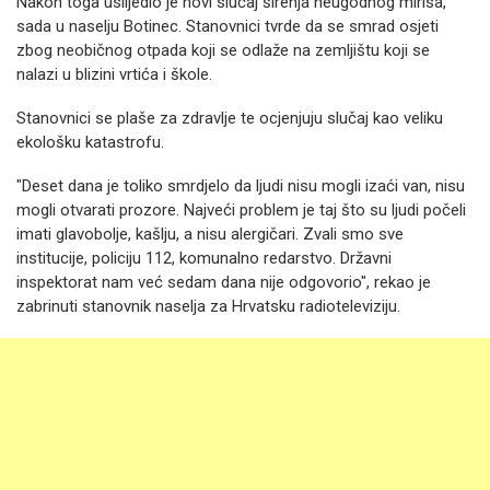
Nakon toga uslijedio je novi slučaj širenja neugodnog mirisa,
sada u naselju Botinec. Stanovnici tvrde da se smrad osjeti
zbog neobičnog otpada koji se odlaže na zemljištu koji se
nalazi u blizini vrtića i škole.
Stanovnici se plaše za zdravlje te ocjenjuju slučaj kao veliku
ekološku katastrofu.
"Deset dana je toliko smrdjelo da ljudi nisu mogli izaći van, nisu
mogli otvarati prozore. Najveći problem je taj što su ljudi počeli
imati glavobolje, kašlju, a nisu alergičari. Zvali smo sve
institucije, policiju 112, komunalno redarstvo. Državni
inspektorat nam već sedam dana nije odgovorio", rekao je
zabrinuti stanovnik naselja za Hrvatsku radioteleviziju.