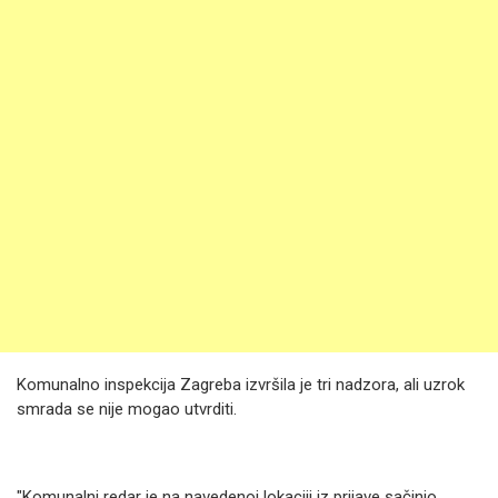
Komunalno inspekcija Zagreba izvršila je tri nadzora, ali uzrok
smrada se nije mogao utvrditi.
"Komunalni redar je na navedenoj lokaciji iz prijave sačinio