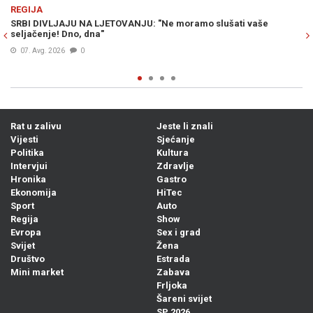
Previous
N
REGIJA
i vaše
OTVORENO, IZ SRBIJE: Nakon dolaska Volodimira Zelens
uslijedio je bolan udarac radikalnom krilu Vučićeve stra
režimski mediji dotakli dno...
08. Avg. 2026
0
Rat u zalivu
Jeste li znali
Vijesti
Sjećanje
Politika
Kultura
Intervjui
Zdravlje
Hronika
Gastro
Ekonomija
HiTec
Sport
Auto
Regija
Show
Evropa
Sex i grad
Svijet
Žena
Društvo
Estrada
Mini market
Zabava
Frljoka
Šareni svijet
SP 2026