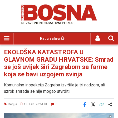
Rat u zalivu 💥
EKOLOŠKA KATASTROFA U
GLAVNOM GRADU HRVATSKE: Smrad
se još uvijek širi Zagrebom sa farme
koja se bavi uzgojem svinja
Komunalno inspekcija Zagreba izvršila je tri nadzora, ali
uzrok smrada se nije mogao utvrditi.
Regija
13. Feb. 2024
0
Facebook
X
Kopiraj link
Više