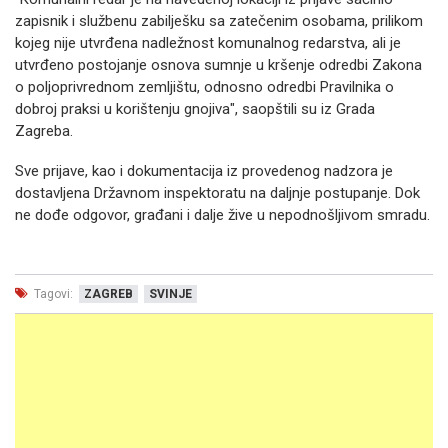
zapisnik i službenu zabilješku sa zatečenim osobama, prilikom
kojeg nije utvrđena nadležnost komunalnog redarstva, ali je
utvrđeno postojanje osnova sumnje u kršenje odredbi Zakona
o poljoprivrednom zemljištu, odnosno odredbi Pravilnika o
dobroj praksi u korištenju gnojiva", saopštili su iz Grada
Zagreba.
Sve prijave, kao i dokumentacija iz provedenog nadzora je
dostavljena Državnom inspektoratu na daljnje postupanje. Dok
ne dođe odgovor, građani i dalje žive u nepodnošljivom smradu.
Tagovi:
ZAGREB
SVINJE