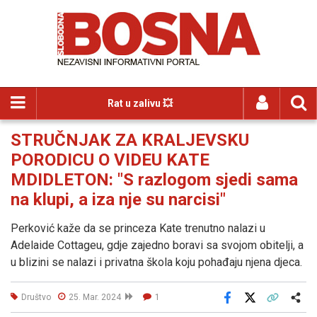
Rat u zalivu 💥
STRUČNJAK ZA KRALJEVSKU
PORODICU O VIDEU KATE
MDIDLETON: "S razlogom sjedi sama
na klupi, a iza nje su narcisi"
Perković kaže da se princeza Kate trenutno nalazi u
Adelaide Cottageu, gdje zajedno boravi sa svojom obitelji, a
u blizini se nalazi i privatna škola koju pohađaju njena djeca.
Društvo
25. Mar. 2024
1
Facebook
X
Kopiraj link
Više