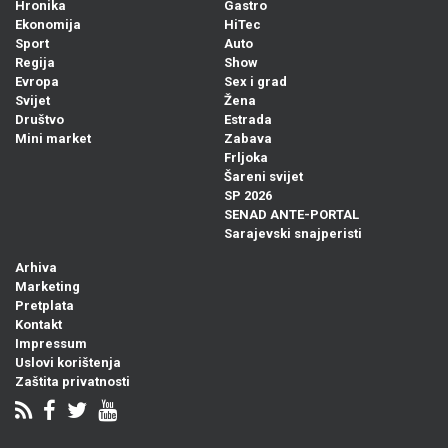
Hronika
Gastro
Ekonomija
HiTec
Sport
Auto
Regija
Show
Evropa
Sex i grad
Svijet
Žena
Društvo
Estrada
Mini market
Zabava
Frljoka
Šareni svijet
SP 2026
SENAD ANTE-PORTAL
Sarajevski snajperisti
Arhiva
Marketing
Pretplata
Kontakt
Impressum
Uslovi korištenja
Zaštita privatnosti