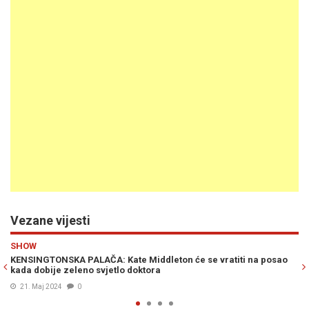
Vezane vijesti
Previous
N
SHOW
na posao
DRAMA NA DVORU: Zbog princeze Kate Middleton oglasila s
palača –„Ovo je veliki sigurnosni prekršaj, koji jako šteti…“
20. Mar. 2024
0