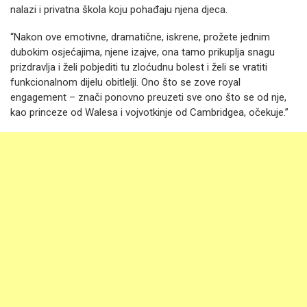
nalazi i privatna škola koju pohađaju njena djeca.
“Nakon ove emotivne, dramatične, iskrene, prožete jednim
dubokim osjećajima, njene izajve, ona tamo prikuplja snagu
prizdravlja i želi pobjediti tu zloćudnu bolest i želi se vratiti
funkcionalnom dijelu obitlelji. Ono što se zove royal
engagement – znači ponovno preuzeti sve ono što se od nje,
kao princeze od Walesa i vojvotkinje od Cambridgea, očekuje.”