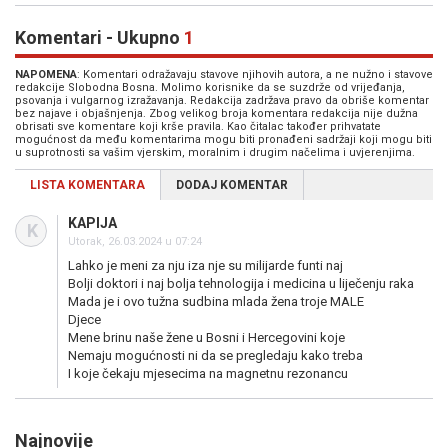
Komentari - Ukupno
1
NAPOMENA
: Komentari odražavaju stavove njihovih autora, a ne nužno i stavove
redakcije Slobodna Bosna. Molimo korisnike da se suzdrže od vrijeđanja,
psovanja i vulgarnog izražavanja. Redakcija zadržava pravo da obriše komentar
bez najave i objašnjenja. Zbog velikog broja komentara redakcija nije dužna
obrisati sve komentare koji krše pravila. Kao čitalac također prihvatate
mogućnost da među komentarima mogu biti pronađeni sadržaji koji mogu biti
u suprotnosti sa vašim vjerskim, moralnim i drugim načelima i uvjerenjima.
LISTA KOMENTARA
DODAJ KOMENTAR
KAPIJA
K
Utorak, 26.03.2024 u 07:24
Lahko je meni za nju iza nje su milijarde funti naj
Bolji doktori i naj bolja tehnologija i medicina u liječenju raka
Mada je i ovo tužna sudbina mlada žena troje MALE
Djece
Mene brinu naše žene u Bosni i Hercegovini koje
Nemaju mogućnosti ni da se pregledaju kako treba
I koje čekaju mjesecima na magnetnu rezonancu
Najnovije