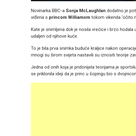
Novinarka BBC-a
Sonja McLaughlan
dodatno je pot
viđena s
princom Williamom
tokom vikenda ‘očito ni
Kate je snimljena dok je nosila vrećice i brzo hodala
udaljen od njihove kuće.
To je bila prva snimka buduće kraljice nakon operaci
mnogi su širom svijeta nastavili su iznositi teorije zav
Jedna od onih koja je pridonijela teorijama je spor
se priklonila ideji da je princ u šopingu bio s dvojnic