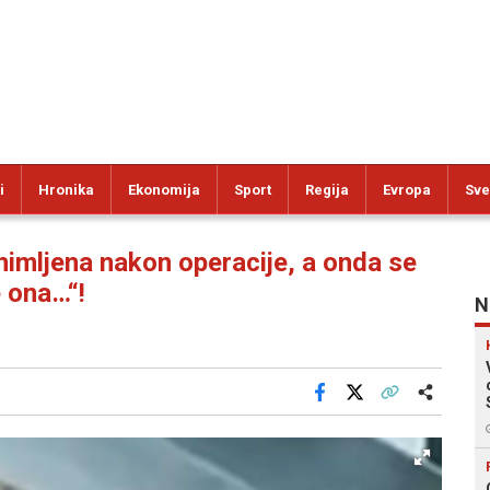
i
Hronika
Ekonomija
Sport
Regija
Evropa
Sve
imljena nakon operacije, a onda se
e ona…“!
N
Facebook
X
Kopiraj link
Više