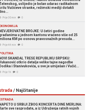
Zelenskog, uslijedio je bolan udarac radikalnom
krilu Vučićeve stranke, režimski mediji dotakli
dno...
Prije 30 min
0
EKONOMIJA
NEVJEROVATNE BROJKE: U četiri godine
građanima u jednom kantonu vraćeno više od 25
miliona KM po osnovu pravosnažnih presuda...
Prije 44 min
0
POLITIKA
NOVI SKANDAL TRESE REPUBLIKU SRPSKU:
Vukanović otkrio detalje velike tajne nagodbe
Dodika i Stanivukovića, u sve je umiješan i Vučić...
Prije 1h
0
strada
/ Najčitanije
ESTRADA
NAPETO U SRBIJI ZBOG KONCERTA DINE MERLINA:
Karte sve rasprodate, a iz Udruženja ratnih vojnih