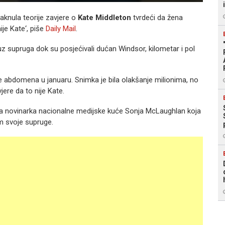
aknula teorije zavjere o
Kate Middleton
tvrdeći da žena
je Kate‘, piše
Daily Mail
.
 uz supruga dok su posjećivali dućan Windsor, kilometar i pol
je abdomena u januaru. Snimka je bila olakšanje milionima, no
jere da to nije Kate.
tska novinarka nacionalne medijske kuće Sonja McLaughlan koja
om svoje supruge.