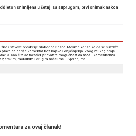
dleton snimljena u šetnji sa suprugom, prvi snimak nakon
 nužno i stavove redakcije Slobodna Bosna. Molimo korisnike da se suzdrže
va pravo da obriše komentar bez najave i objašnjenja. Zbog velikog broja
 pravila. Kao čitalac također prihvatate mogućnost da među komentarima
im vjerskim, moralnim i drugim načelima i uvjerenjima.
mentara za ovaj članak!