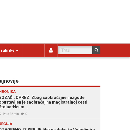
 rubrike
ajnovije
HRONIKA
VOZAČI, OPREZ: Zbog saobraćajne nezgode
obustavljen je saobraćaj na magistralnoj cesti
Stolac-Neum...
Prije 22 min
0
REGIJA
OTVORENO, IZ SRBIJE: Nakon dolaska Volodimira