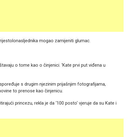
 prijestolonasljednika mogao zamijeniti glumac.
avaju o tome kao o činjenici. ‘Kate prvi put viđena u
poređuje s drugim njezinim prijašnjim fotografijama,
novine to prenose kao činjenicu.
irajući princezu, rekla je da ‘100 posto‘ vjeruje da su Kate i