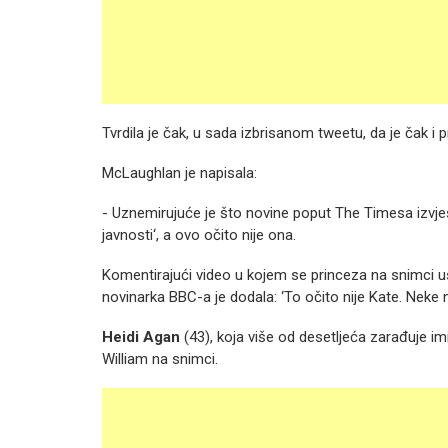
Tvrdila je čak, u sada izbrisanom tweetu, da je čak i
McLaughlan je napisala:
- Uznemirujuće je što novine poput The Timesa izvješt
javnosti‘, a ovo očito nije ona.
Komentirajući video u kojem se princeza na snimci us
novinarka BBC-a je dodala: ‘To očito nije Kate. Neke 
Heidi Agan
(43), koja više od desetljeća zarađuje imit
William na snimci.