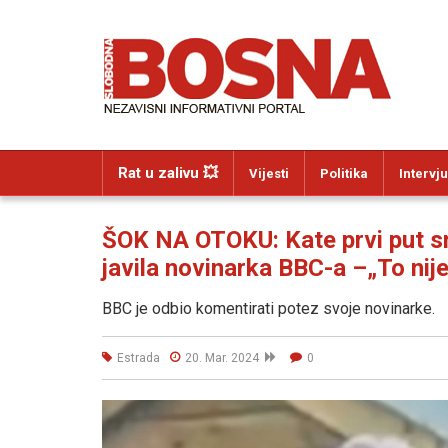
Rat u zalivu 💥
Vijesti
Politika
Intervju
ŠOK NA OTOKU: Kate prvi put sn
javila novinarka BBC-a –„To nij
BBC je odbio komentirati potez svoje novinarke.
Estrada
20. Mar. 2024
0