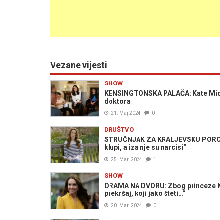
Vezane vijesti
SHOW
KENSINGTONSKA PALAČA: Kate Middle
doktora
21. Maj 2024
0
DRUŠTVO
STRUČNJAK ZA KRALJEVSKU PORODI
klupi, a iza nje su narcisi"
25. Mar. 2024
1
SHOW
DRAMA NA DVORU: Zbog princeze Kat
prekršaj, koji jako šteti…“
20. Mar. 2024
0