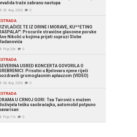
invalida traže zabranu nastupa
05. Avg. 2026
0
ESTRADA
"IZVLAČIĆE TE IZ DRINE I MORAVE, KU**ETINO
RASPALA!": Procurile stravične glasovne poruke
Ane Nikolić u kojima prijeti supruzi Slobe
Radanovića
Prije 20h
0
ESTRADA
SEVERINA USRED KONCERTA GOVORILA O
SREBRENICI: Prisutni u Bjelovaru njene riječi
pozdravili gromoglasnim aplauzom (VIDEO)
06. Avg. 2026
0
ESTRADA
DRAMA U CRNOJ GORI: Tea Tairović s mužem
doživjela tešku saobraćajku, automobil potpuno
havarisan
Prije 11h
0