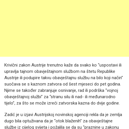
Krivični zakon Austrije trenutno kaže da svako ko “uspostavi ili
upravlja tajnom obavještajnom službom na štetu Republike
Austrije ili podupire takvu obavještajnu službu na bilo koji način”
suočava se s kaznom zatvora od šest mjeseci do pet godina.
Njime se također zabranjuje osnivanje, rad ili podrška “vojnoj
obavještajnoj službi” za “stranu silu ili nad- ili međunarodno
tijelo”, za što se može izreći zatvorska kazna do dvije godine.
Zadić je u izjavi Austrijskoj novinskoj agenciji rekla da je zemlja
dugo bila optuživana da je “otok blaženih” za obavještajne
službe iz cijelog svijeta i požalila se da su “praznine u zakonu