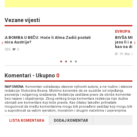
Vezane vijesti
Previous
N
EVROPA
BIVŠA MINISTRICA ALMA ZADIĆ PALI ALARM: "Tražim istragu –
jesu li i austrijski državljani plaćali da pucaju na djecu u Sarajev
kao na divljač"
19. Mar. 2026
0
Komentari - Ukupno
0
NAPOMENA
: Komentari odražavaju stavove njihovih autora, a ne nužno i stavove
redakcije Slobodna Bosna. Molimo korisnike da se suzdrže od vrijeđanja,
psovanja i vulgarnog izražavanja. Redakcija zadržava pravo da obriše komentar
bez najave i objašnjenja. Zbog velikog broja komentara redakcija nije dužna
obrisati sve komentare koji krše pravila. Kao čitalac također prihvatate
mogućnost da među komentarima mogu biti pronađeni sadržaji koji mogu biti
u suprotnosti sa vašim vjerskim, moralnim i drugim načelima i uvjerenjima.
LISTA KOMENTARA
DODAJ KOMENTAR