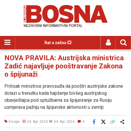
Rat u zalivu 💥
NOVA PRAVILA: Austrijska ministrica
Zadić najavljuje pooštravanje Zakona
o špijunaži
Pritisak ministrice pravosuđa da pooštri austrijske zakone
dolazi u trenutku kada hapšenje bivšeg austrijskog
obavještajca pod optužbama za špijuniranje za Rusiju
usmjerava pažnju na špijunske aktivnosti u zemlji.
Evropa
04. Apr. 2024
04. Apr. 2024
0
Facebook
X
Kopiraj link
Više