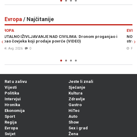
Evropa
/ Najčitanije
Previous
N
EVROPA
o i
NOVA ODLUKA KREMLJA IZAZVALA HAOS U RUSIJI: Građani u
strahu masovno rasprodaju imovinu i bježe iz zemlje
Prije 22h
0
Rat u zalivu
Jeste li znali
Vijesti
Sjećanje
Politika
Kultura
Intervjui
Zdravlje
Hronika
Gastro
Ekonomija
HiTec
Sport
Auto
Regija
Show
Evropa
Sex i grad
Svijet
Žena