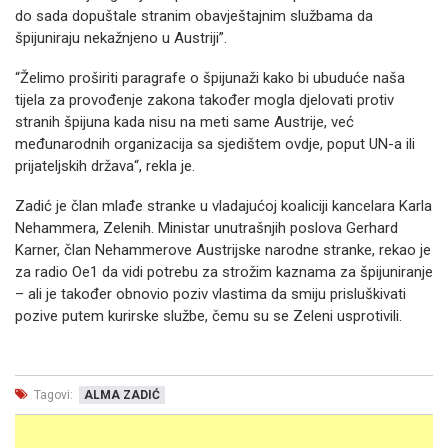
do sada dopuštale stranim obavještajnim službama da
špijuniraju nekažnjeno u Austriji”.
“Želimo proširiti paragrafe o špijunaži kako bi ubuduće naša
tijela za provođenje zakona također mogla djelovati protiv
stranih špijuna kada nisu na meti same Austrije, već
međunarodnih organizacija sa sjedištem ovdje, poput UN-a ili
prijateljskih država“, rekla je.
Zadić je član mlađe stranke u vladajućoj koaliciji kancelara Karla
Nehammera, Zelenih. Ministar unutrašnjih poslova Gerhard
Karner, član Nehammerove Austrijske narodne stranke, rekao je
za radio Oe1 da vidi potrebu za strožim kaznama za špijuniranje
– ali je također obnovio poziv vlastima da smiju prisluškivati
pozive putem kurirske službe, čemu su se Zeleni usprotivili.
Tagovi:
ALMA ZADIĆ