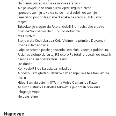
Namjerno pucao u srpske momke i ranio ih
A nije Covjek je saznao ruznu vijesti izgubio zivce
i.pucao u zemlju tako da su se metci odbili od zemlje
I nesretno pogodili srpske djecake na srecu su Bili Samo
ranjeni
Takodzer je slagao da Ako bi dobili Srbi fasisticke srpske
opstine Na Kosovu da bi To Bilo dobro za
Mir i suzivot
Sto je cista Cetnicka Laz Koju Vidimo na primjeru Deytona i
Bosne i Hercegovine
Gdje se Srbima posle genocida i etnickih Ciscenja pokloni RS
A danas vidimo da su taj RS skoro Pa totalno ocistili od ostalih
naroda i da su postali Gori Fasisti
Ovi danas
Koji vode RS od karadzica i mladica
A posto Sam gledao Cetnikovo izlaganje i sve te silne Lazi na
RTS u
Htjeo Sam da cujem i STA ima Vojsa Osmani da Kaze
Ali Srbo Cetnicka Gebelsa tekevizija je odmah prekinula
izlaganje Vojse
Ne daju istine
Najnovije