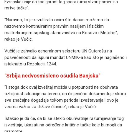
Evropske unije da kao garant tog sporazuma stvari pomeri sa
mrtve tačke".
"Naravno, to je rezultiralo onim što danas možemo da
nazovemo kontinuiranim pravnim nasiljem i fizičkim
maltretiranjem srpskog stanovništva na Kosovo i Metohiji",
rekao je Vučić.
Vučić je zahvalio generalnom sekretaru UN Guterešu na
posvećenosti da ispuni mandat UNMIK-a kao što je naglašeno i
istaknuto u Rezoluciji 1244.
"Srbija nedvosmisleno osudila Banjsku"
"I stoga dok ovaj izveštaj možda u potpunosti ne obuhvata
ozbiljnost situacije na terenu, on činjenično dokumentuje skoro
sve značajne događaje tokom perioda izveštavanja i ovo je
veoma važno za države članice“, rekao je Vučić.
Istakao je da će, da bi se steklo obuhvatnije razumijevanje tog
izvještaja, ukazati na određene kritične tačke koje bi mogli da
razmotre.