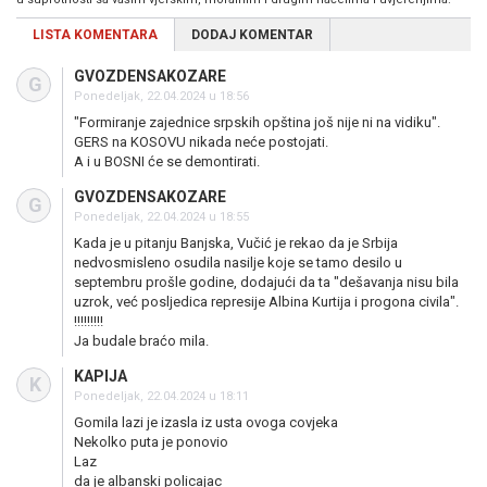
LISTA KOMENTARA
DODAJ KOMENTAR
GVOZDENSAKOZARE
G
Ponedeljak, 22.04.2024 u 18:56
"Formiranje zajednice srpskih opština još nije ni na vidiku".
GERS na KOSOVU nikada neće postojati.
A i u BOSNI će se demontirati.
GVOZDENSAKOZARE
G
Ponedeljak, 22.04.2024 u 18:55
Kada je u pitanju Banjska, Vučić je rekao da je Srbija
nedvosmisleno osudila nasilje koje se tamo desilo u
septembru prošle godine, dodajući da ta "dešavanja nisu bila
uzrok, već posljedica represije Albina Kurtija i progona civila".
!!!!!!!!!
Ja budale braćo mila.
KAPIJA
K
Ponedeljak, 22.04.2024 u 18:11
Gomila lazi je izasla iz usta ovoga covjeka
Nekolko puta je ponovio
Laz
da je albanski policajac