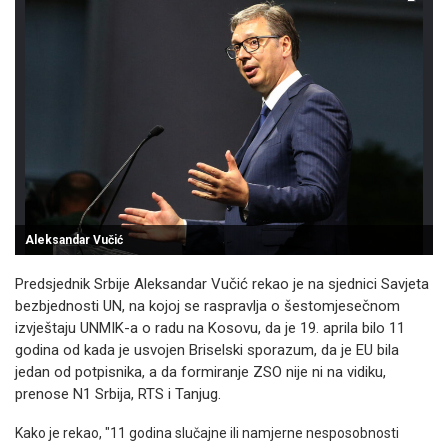
Aleksandar Vučić
Predsjednik Srbije Aleksandar Vučić rekao je na sjednici Savjeta
bezbjednosti UN, na kojoj se raspravlja o šestomjesečnom
izvještaju UNMIK-a o radu na Kosovu, da je 19. aprila bilo 11
godina od kada je usvojen Briselski sporazum, da je EU bila
jedan od potpisnika, a da formiranje ZSO nije ni na vidiku,
prenose N1 Srbija, RTS i Tanjug.
Kako je rekao, "11 godina slučajne ili namjerne nesposobnosti