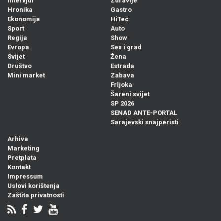
Intervjui
Zdravlje
Hronika
Gastro
Ekonomija
HiTec
Sport
Auto
Regija
Show
Evropa
Sex i grad
Svijet
Žena
Društvo
Estrada
Mini market
Zabava
Frljoka
Šareni svijet
SP 2026
SENAD ANTE-PORTAL
Sarajevski snajperisti
Arhiva
Marketing
Pretplata
Kontakt
Impressum
Uslovi korištenja
Zaštita privatnosti