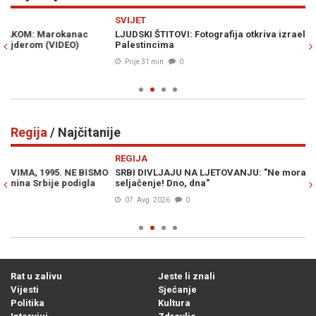
Previous
N
SVIJET
H
LJUDSKI ŠTITOVI: Fotografija otkriva izraelske zločine nad
NA
Palestincima
Žd
(F
Prije 31 min
0
Regija
/ Najčitanije
Previous
N
REGIJA
R
O
SRBI DIVLJAJU NA LJETOVANJU: "Ne moramo slušati vaše
VU
seljačenje! Dno, dna"
pe
07. Avg. 2026
0
Rat u zalivu
Jeste li znali
Vijesti
Sjećanje
Politika
Kultura