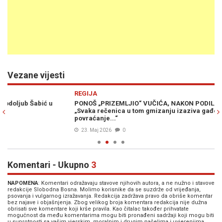
Vezane vijesti
Previous
N
REGIJA
PO
PONOŠ „PRIZEMLJIO“ VUČIĆA, NAKON PODILAŽENJA TRUMPU:
OT
„Svaka rečenica u tom gmizanju izaziva gađenje, ovo je za
Ka
povraćanje...“
Mi
23. Maj 2026
0
Komentari - Ukupno
3
NAPOMENA
: Komentari odražavaju stavove njihovih autora, a ne nužno i stavove
redakcije Slobodna Bosna. Molimo korisnike da se suzdrže od vrijeđanja,
psovanja i vulgarnog izražavanja. Redakcija zadržava pravo da obriše komentar
bez najave i objašnjenja. Zbog velikog broja komentara redakcija nije dužna
obrisati sve komentare koji krše pravila. Kao čitalac također prihvatate
mogućnost da među komentarima mogu biti pronađeni sadržaji koji mogu biti
u suprotnosti sa vašim vjerskim, moralnim i drugim načelima i uvjerenjima.