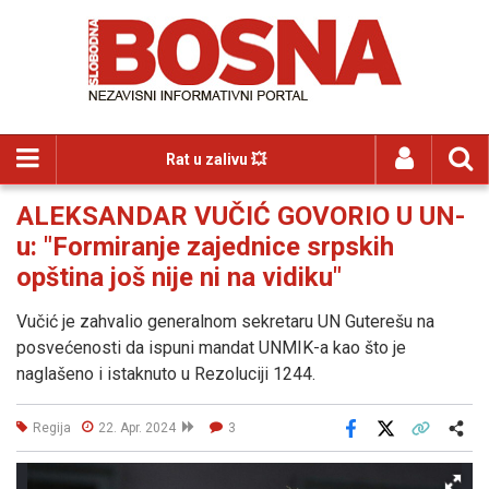
Rat u zalivu 💥
ALEKSANDAR VUČIĆ GOVORIO U UN-
u: "Formiranje zajednice srpskih
opština još nije ni na vidiku"
Vučić je zahvalio generalnom sekretaru UN Guterešu na
posvećenosti da ispuni mandat UNMIK-a kao što je
naglašeno i istaknuto u Rezoluciji 1244.
Regija
22. Apr. 2024
3
Facebook
X
Kopiraj link
Više