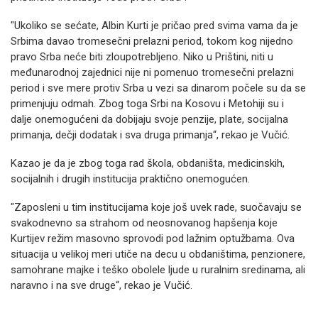
"Ukoliko se sećate, Albin Kurti je pričao pred svima vama da je
Srbima davao tromesečni prelazni period, tokom kog nijedno
pravo Srba neće biti zloupotrebljeno. Niko u Prištini, niti u
međunarodnoj zajednici nije ni pomenuo tromesečni prelazni
period i sve mere protiv Srba u vezi sa dinarom počele su da se
primenjuju odmah. Zbog toga Srbi na Kosovu i Metohiji su i
dalje onemogućeni da dobijaju svoje penzije, plate, socijalna
primanja, dečji dodatak i sva druga primanja“, rekao je Vučić.
Kazao je da je zbog toga rad škola, obdaništa, medicinskih,
socijalnih i drugih institucija praktično onemogućen.
"Zaposleni u tim institucijama koje još uvek rade, suočavaju se
svakodnevno sa strahom od neosnovanog hapšenja koje
Kurtijev režim masovno sprovodi pod lažnim optužbama. Ova
situacija u velikoj meri utiče na decu u obdaništima, penzionere,
samohrane majke i teško obolele ljude u ruralnim sredinama, ali
naravno i na sve druge“, rekao je Vučić.