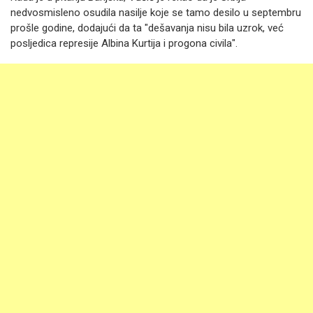
nedvosmisleno osudila nasilje koje se tamo desilo u septembru
prošle godine, dodajući da ta "dešavanja nisu bila uzrok, već
posljedica represije Albina Kurtija i progona civila".