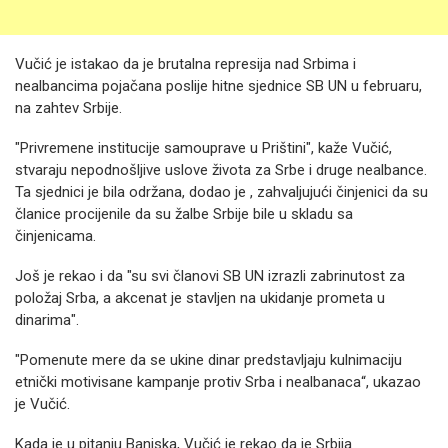
Vučić je istakao da je brutalna represija nad Srbima i
nealbancima pojačana poslije hitne sjednice SB UN u februaru,
na zahtev Srbije.
"Privremene institucije samouprave u Prištini", kaže Vučić,
stvaraju nepodnošljive uslove života za Srbe i druge nealbance.
Ta sjednici je bila održana, dodao je , zahvaljujući činjenici da su
članice procijenile da su žalbe Srbije bile u skladu sa
činjenicama.
Još je rekao i da "su svi članovi SB UN izrazli zabrinutost za
položaj Srba, a akcenat je stavljen na ukidanje prometa u
dinarima".
"Pomenute mere da se ukine dinar predstavljaju kulnimaciju
etnički motivisane kampanje protiv Srba i nealbanaca“, ukazao
je Vučić.
Kada je u pitanju Banjska, Vučić je rekao da je Srbija