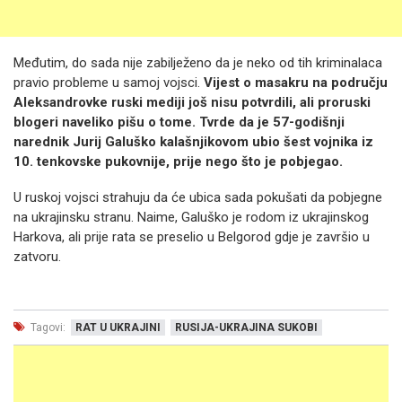
Međutim, do sada nije zabilježeno da je neko od tih kriminalaca
pravio probleme u samoj vojsci.
Vijest o masakru na području
Aleksandrovke ruski mediji još nisu potvrdili, ali proruski
blogeri naveliko pišu o tome. Tvrde da je 57-godišnji
narednik Jurij Galuško kalašnjikovom ubio šest vojnika iz
10. tenkovske pukovnije, prije nego što je pobjegao.
U ruskoj vojsci strahuju da će ubica sada pokušati da pobjegne
na ukrajinsku stranu. Naime, Galuško je rodom iz ukrajinskog
Harkova, ali prije rata se preselio u Belgorod gdje je završio u
zatvoru.
Tagovi:
RAT U UKRAJINI
RUSIJA-UKRAJINA SUKOBI