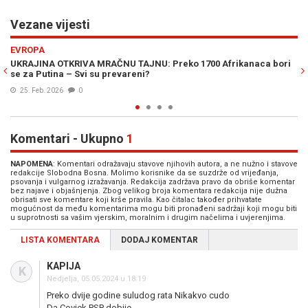
Vezane vijesti
Previous
N
EVROPA
o 1700 Afrikanaca bori
ŠTA PUTIN TRAŽI OD UKRAJINE ZA KRAJ RATA: 
nego ikad, stigla i reakcija Trumpa
02. Jun. 2025
0
Komentari - Ukupno
1
NAPOMENA
: Komentari odražavaju stavove njihovih autora, a ne nužno i stavove
redakcije Slobodna Bosna. Molimo korisnike da se suzdrže od vrijeđanja,
psovanja i vulgarnog izražavanja. Redakcija zadržava pravo da obriše komentar
bez najave i objašnjenja. Zbog velikog broja komentara redakcija nije dužna
obrisati sve komentare koji krše pravila. Kao čitalac također prihvatate
mogućnost da među komentarima mogu biti pronađeni sadržaji koji mogu biti
u suprotnosti sa vašim vjerskim, moralnim i drugim načelima i uvjerenjima.
LISTA KOMENTARA
DODAJ KOMENTAR
KAPIJA
K
Nedjelja, 05.05.2024 u 18:19
Preko dvije godine suludog rata Nikakvo cudo
Da Covjek PSP dobije