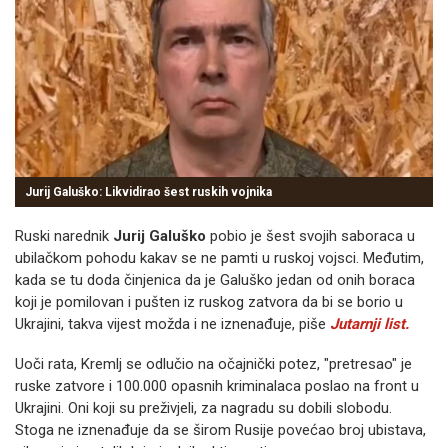
Jurij Galuško: Likvidirao šest ruskih vojnika
Ruski narednik
Jurij Galuško
pobio je šest svojih saboraca u
ubilačkom pohodu kakav se ne pamti u ruskoj vojsci. Međutim,
kada se tu doda činjenica da je Galuško jedan od onih boraca
koji je pomilovan i pušten iz ruskog zatvora da bi se borio u
Ukrajini, takva vijest možda i ne iznenađuje, piše
Jutarnji list.
Uoči rata, Kremlj se odlučio na očajnički potez, "pretresao" je
ruske zatvore i 100.000 opasnih kriminalaca poslao na front u
Ukrajini. Oni koji su preživjeli, za nagradu su dobili slobodu.
Stoga ne iznenađuje da se širom Rusije povećao broj ubistava,