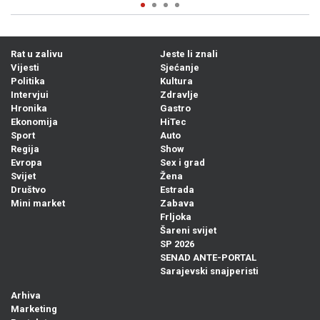
Rat u zalivu
Jeste li znali
Vijesti
Sjećanje
Politika
Kultura
Intervjui
Zdravlje
Hronika
Gastro
Ekonomija
HiTec
Sport
Auto
Regija
Show
Evropa
Sex i grad
Svijet
Žena
Društvo
Estrada
Mini market
Zabava
Frljoka
Šareni svijet
SP 2026
SENAD ANTE-PORTAL
Sarajevski snajperisti
Arhiva
Marketing