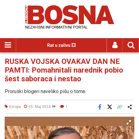
Rat u zalivu 💥
RUSKA VOJSKA OVAKAV DAN NE
PAMTI: Pomahnitali narednik pobio
šest saboraca i nestao
Proruski blogeri naveliko pišu o tome.
Evropa
05. Maj 2024
1
Facebook
X
Kopiraj link
Više