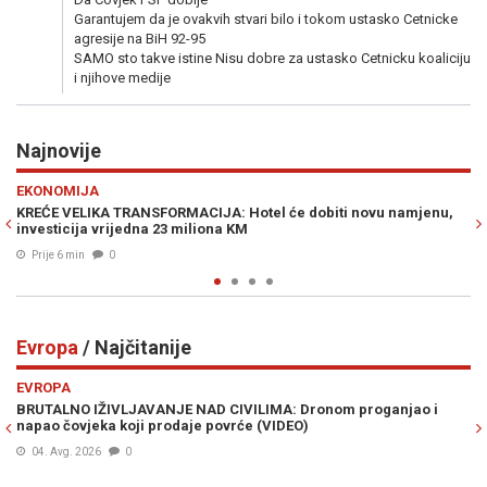
Garantujem da je ovakvih stvari bilo i tokom ustasko Cetnicke
agresije na BiH 92-95
SAMO sto takve istine Nisu dobre za ustasko Cetnicku koaliciju
i njihove medije
Najnovije
Previous
N
POLITIKA
 će dobiti novu namjenu,
BRZA POŠTA ZA SPECIJALCE: Kako je Euro
logistika za tajne policijske operacije MU
Prije 21 min
0
Evropa
/ Najčitanije
Previous
N
EVROPA
IMA: Dronom proganjao i
NOVA ODLUKA KREMLJA IZAZVALA HAOS U
(VIDEO)
strahu masovno rasprodaju imovinu i bj
05. Avg. 2026
0