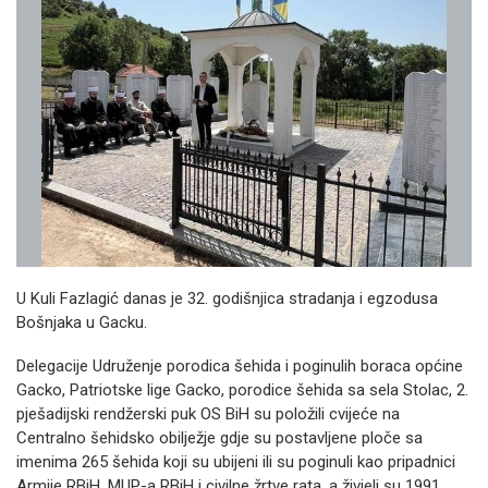
U Kuli Fazlagić danas je 32. godišnjica stradanja i egzodusa
Bošnjaka u Gacku.
Delegacije Udruženje porodica šehida i poginulih boraca općine
Gacko, Patriotske lige Gacko, porodice šehida sa sela Stolac, 2.
pješadijski rendžerski puk OS BiH su položili cvijeće na
Centralno šehidsko obilježje gdje su postavljene ploče sa
imenima 265 šehida koji su ubijeni ili su poginuli kao pripadnici
Armije RBiH, MUP-a RBiH i civilne žrtve rata, a živjeli su 1991.