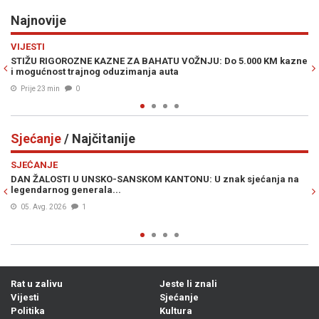
Najnovije
Previous
N
VIJESTI
PO
STIŽU RIGOROZNE KAZNE ZA BAHATU VOŽNJU: Do 5.000 KM kazne
MU
i mogućnost trajnog oduzimanja auta
za
Prije 23 min
0
Sjećanje
/ Najčitanije
Previous
N
SJEĆANJE
S
DAN ŽALOSTI U UNSKO-SANSKOM KANTONU: U znak sjećanja na
UB
legendarnog generala...
lo
05. Avg. 2026
1
Rat u zalivu
Jeste li znali
Vijesti
Sjećanje
Politika
Kultura