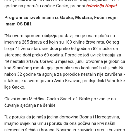
godine na području općine Gacko, prenosi
televizija Hayat.
Program su izveli imami iz Gacka, Mostara, Foče i vojni
imam OS BiH.
"Na ovom spomen-obilježju postavljeno je osam ploča sa
imenima 265 žrtava od kojih su 183 civilne žrtve rata. Od tog
broja 41 žena starosne dobi preko 60 godina i 82 muškarca
starosne dobi preko 60 godina. Porodice još uvijek tragaju za
49 nestalih žrtava. Upravo u mjesecu junu, otvorena je grobnica
kod Staničnog mosta gdje pronalazimo kosti naših ubijenih. Ni
nakon 32 godine ta agonija za porodice nestalih nije završena -
istakao je u svom govoru Avdo Krvavac, predsjednik Patriotske
lige Gacko.
Glavni imam Medžlisa Gacko Sadet-ef. Bilalić pozvao je na
čuvanje sjećanja na šehide.
"Uz poruku da je naša jedina domovina Bosna i Hercegovina,
imajmo uvijek na umu i poruku da ona počiva na krvi naših
plemenitih šehida i boraca. Nosimo ih zauvijek u srcu i čuvajmo