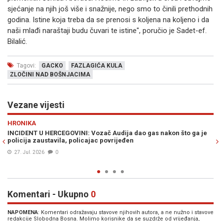
sjećanje na njih još više i snažnije, nego smo to činili prethodnih
godina. Istine koja treba da se prenosi s koljena na koljeno i da
naši mlađi naraštaji budu čuvari te istine", poručio je Sadet-ef.
Bilalić.
Tagovi:
GACKO
FAZLAGIĆA KULA
ZLOČINI NAD BOŠNJACIMA
Vezane vijesti
Previous
N
HRONIKA
E
INCIDENT U HERCEGOVINI: Vozač Audija dao gas nakon što ga je
SK
policija zaustavila, policajac povrijeđen
vl
27. Jul. 2026
0
Komentari - Ukupno
0
NAPOMENA
: Komentari odražavaju stavove njihovih autora, a ne nužno i stavove
redakcije Slobodna Bosna. Molimo korisnike da se suzdrže od vrijeđanja,