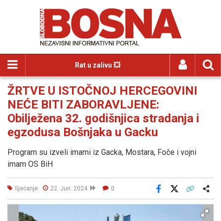
Rat u zalivu 💥
ŽRTVE U ISTOČNOJ HERCEGOVINI
NEĆE BITI ZABORAVLJENE:
Obilježena 32. godišnjica stradanja i
egzodusa Bošnjaka u Gacku
Program su izveli imami iz Gacka, Mostara, Foče i vojni
imam OS BiH
Sjećanje
22. Jun. 2024
0
Facebook
X
Kopiraj link
Više