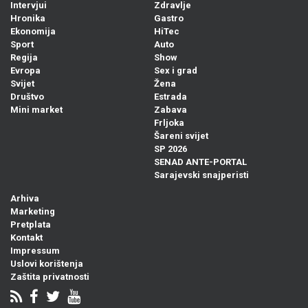
Intervjui
Zdravlje
Hronika
Gastro
Ekonomija
HiTec
Sport
Auto
Regija
Show
Evropa
Sex i grad
Svijet
Žena
Društvo
Estrada
Mini market
Zabava
Frljoka
Šareni svijet
SP 2026
SENAD ANTE-PORTAL
Sarajevski snajperisti
Arhiva
Marketing
Pretplata
Kontakt
Impressum
Uslovi korištenja
Zaštita privatnosti