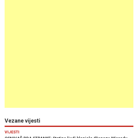
Vezane vijesti
Previous
N
VIJESTI