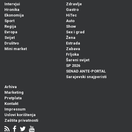
Intervjui
Zdravlje
Hronika
Gastro
Ekonomija
HiTec
Sport
Auto
Regija
Show
Evropa
Sex i grad
Svijet
Žena
Društvo
Estrada
Mini market
Zabava
Frljoka
Šareni svijet
SP 2026
SENAD ANTE-PORTAL
Sarajevski snajperisti
Arhiva
Marketing
Pretplata
Kontakt
Impressum
Uslovi korištenja
Zaštita privatnosti