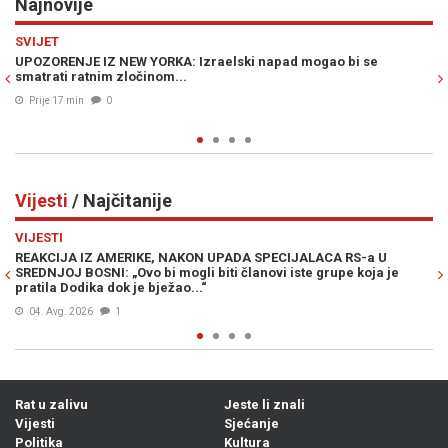
Najnovije
Previous
N
POLITIKA
lski napad mogao bi se
MOJ MILANE, POBRATIME MIO: Željka C
„zločinačkom“, ali ne spominje glavn
Hrvatske...
Prije 24 min
0
Vijesti
/ Najčitanije
Previous
N
VIJESTI
 UPADA SPECIJALACA RS-a U
MUK U MOSTARU: Članica Predsjed
biti članovi iste grupe koja je
Željka Cvijanović vojno-redarstven
„zločinačkom“, očekuje se reakcija
04. Avg. 2026
0
Rat u zalivu
Jeste li znali
Vijesti
Sjećanje
Politika
Kultura