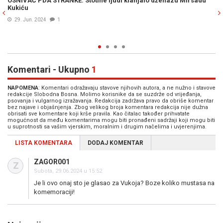
i klanjalo dženazu Mirsadu
U 67. GODINI: Preminuo Mirsad Kukić, osn
PDA
27. Jun. 2024
Komentari - Ukupno
1
NAPOMENA
: Komentari odražavaju stavove njihovih autora, a ne nužno i stavove
redakcije Slobodna Bosna. Molimo korisnike da se suzdrže od vrijeđanja,
psovanja i vulgarnog izražavanja. Redakcija zadržava pravo da obriše komentar
bez najave i objašnjenja. Zbog velikog broja komentara redakcija nije dužna
obrisati sve komentare koji krše pravila. Kao čitalac također prihvatate
mogućnost da među komentarima mogu biti pronađeni sadržaji koji mogu biti
u suprotnosti sa vašim vjerskim, moralnim i drugim načelima i uvjerenjima.
LISTA KOMENTARA
DODAJ KOMENTAR
ZAGOR001
Z
Subota, 29.06.2024 u 15:52
Je li ovo onaj sto je glasao za Vukoja? Boze koliko mustasa na
komemoraciji!