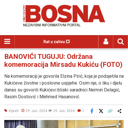
Rat u zalivu 💥
BANOVIĆI TUGUJU: Održana
komemoracija Mirsadu Kukiću (FOTO)
Na komemoraciji je govorila Elzina Pirić, koja je podsjetila na
Kukićeve životne i poslovne uspjehe. Osim nje, o liku i djelu
danas su govorili Kukićevi bliski saradnici Nermin Delagić,
Rasim Dostović i Mehmed Hasanović.
Vijesti
29. Jun. 2024
29. Jun. 2024
1
Facebook
X
Kopiraj link
Više