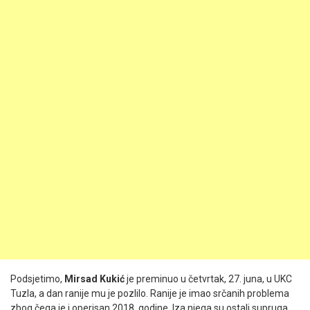
Podsjetimo,
Mirsad Kukić
je preminuo u četvrtak, 27. juna, u UKC
Tuzla, a dan ranije mu je pozlilo. Ranije je imao srčanih problema
zbog čega je i operisan 2018. godine. Iza njega su ostali supruga,