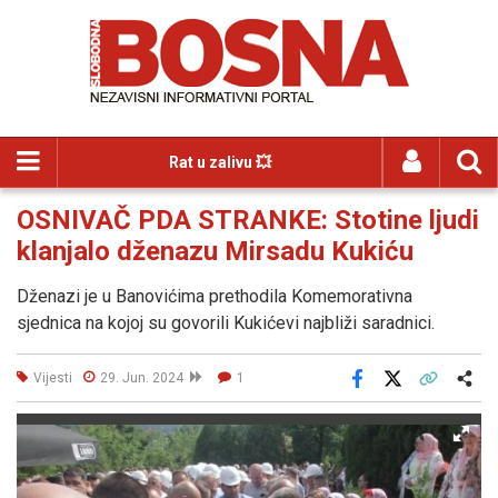
Rat u zalivu 💥
OSNIVAČ PDA STRANKE: Stotine ljudi
klanjalo dženazu Mirsadu Kukiću
Dženazi je u Banovićima prethodila Komemorativna
sjednica na kojoj su govorili Kukićevi najbliži saradnici.
Vijesti
29. Jun. 2024
1
Facebook
X
Kopiraj link
Više