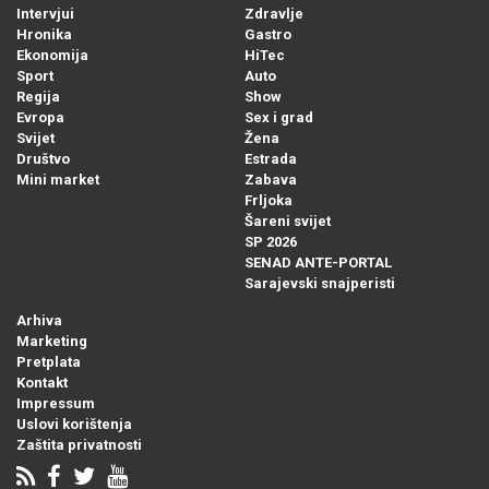
Intervjui
Zdravlje
Hronika
Gastro
Ekonomija
HiTec
Sport
Auto
Regija
Show
Evropa
Sex i grad
Svijet
Žena
Društvo
Estrada
Mini market
Zabava
Frljoka
Šareni svijet
SP 2026
SENAD ANTE-PORTAL
Sarajevski snajperisti
Arhiva
Marketing
Pretplata
Kontakt
Impressum
Uslovi korištenja
Zaštita privatnosti