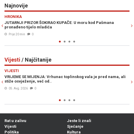
Najnovije
Previous
N
POLITIKA
moru kod Pašmana
SDS-ov POSLANIK UPOZORAVA: "Vrh MUP-a R
događaju na Palama"
Prije 32 min
0
Vijesti
/ Najčitanije
Previous
N
VIJESTI
 vala je pred nama, ali
ŠOKANTNE INFORMACIJE OSA-e: U BiH se nal
plaćenih UBICA, čekaju naredbe od...
05. Avg. 2026
0
Rat u zalivu
Jeste li znali
Vijesti
Sjećanje
Politika
Kultura