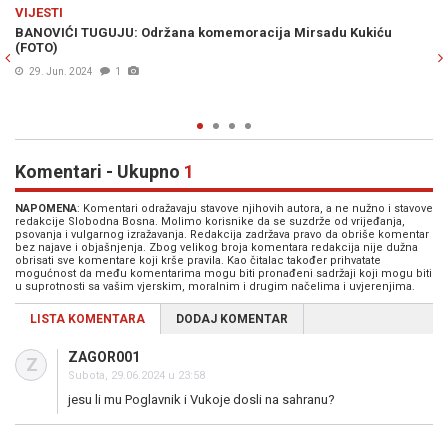
Previous
N
VIJESTI
a Mirsadu Kukiću
U 67. GODINI: Preminuo Mirsad Kukić, osnivač i
PDA
27. Jun. 2024
Komentari - Ukupno
1
NAPOMENA
: Komentari odražavaju stavove njihovih autora, a ne nužno i stavove
redakcije Slobodna Bosna. Molimo korisnike da se suzdrže od vrijeđanja,
psovanja i vulgarnog izražavanja. Redakcija zadržava pravo da obriše komentar
bez najave i objašnjenja. Zbog velikog broja komentara redakcija nije dužna
obrisati sve komentare koji krše pravila. Kao čitalac također prihvatate
mogućnost da među komentarima mogu biti pronađeni sadržaji koji mogu biti
u suprotnosti sa vašim vjerskim, moralnim i drugim načelima i uvjerenjima.
LISTA KOMENTARA
DODAJ KOMENTAR
ZAGOR001
Z
Subota, 29.06.2024 u 23:58
jesu li mu Poglavnik i Vukoje dosli na sahranu?