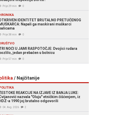
Prije 29 min
0
HRONIKA
OTKRIVEN IDENTITET BRUTALNO PRETUČENOG
MUŠKARCA: Napali ga maskirani muškarci
palicama
Prije 38 min
0
DRUŠTVO
TRI NOĆI U JAMI RASPOTOČJE: Dvojici rudara
pozlilo, jedan prebačen u bolnicu
Prije 57 min
0
olitika
/ Najčitanije
POLITIKA
ŽESTOKE REAKCIJE NA IZJAVE IZ BANJA LUKE:
Cvijanović nazvala "Oluju" etničkim čišćenjem, iz
HDZ-a 1990 joj brutalno odgovorili
04. Avg. 2026
2