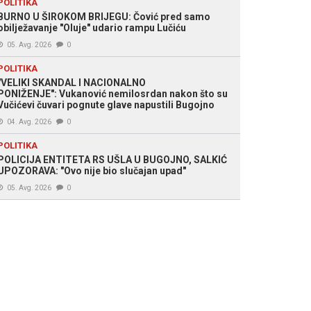
POLITIKA
BURNO U ŠIROKOM BRIJEGU: Čović pred samo
obilježavanje "Oluje" udario rampu Lučiću
05. Avg. 2026
0
POLITIKA
"VELIKI SKANDAL I NACIONALNO
PONIŽENJE": Vukanović nemilosrdan nakon što su
Vučićevi čuvari pognute glave napustili Bugojno
04. Avg. 2026
0
POLITIKA
POLICIJA ENTITETA RS UŠLA U BUGOJNO, SALKIĆ
UPOZORAVA: "Ovo nije bio slučajan upad"
05. Avg. 2026
0