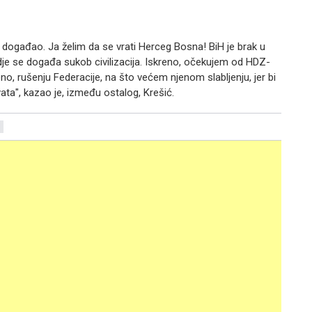
e bi događao. Ja želim da se vrati Herceg Bosna! BiH je brak u
dje se događa sukob civilizacija. Iskreno, očekujem od HDZ-
eno, rušenju Federacije, na što većem njenom slabljenju, jer bi
vata", kazao je, između ostalog, Krešić.