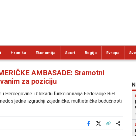
i
Hronika
Ekonomija
Sport
Regija
Evropa
Sve
ERIČKE AMBASADE: Sramotni
ovanim za poziciju
N
 i Hercegovine i blokadu funkcioniranja Federacije BiH
 nedosljedne izgradnji zajedničke, multietničke budućnosti
Facebook
X
Kopiraj link
Više