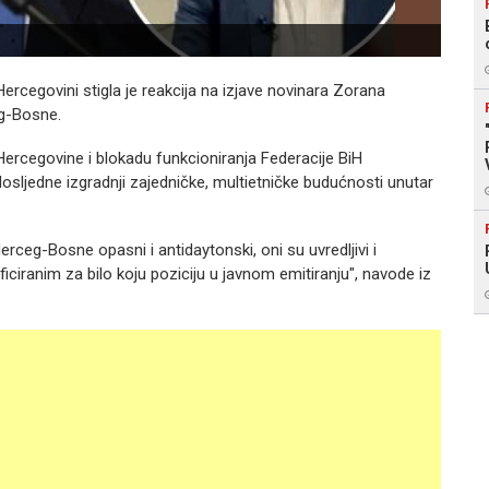
ercegovini stigla je reakcija na izjave novinara Zorana
ceg-Bosne.
ercegovine i blokadu funkcioniranja Federacije BiH
osljedne izgradnji zajedničke, multietničke budućnosti unutar
rceg-Bosne opasni i antidaytonski, oni su uvredljivi i
ficiranim za bilo koju poziciju u javnom emitiranju", navode iz