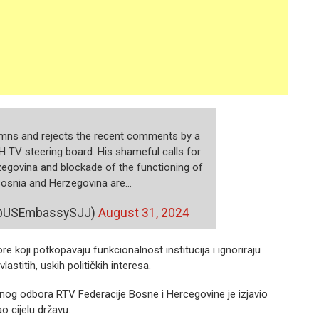
emns and rejects the recent comments by a
H TV steering board. His shameful calls for
zegovina and blockade of the functioning of
Bosnia and Herzegovina are…
(@USEmbassySJJ)
August 31, 2024
ore koji potkopavaju funkcionalnost institucija i ignoriraju
astitih, uskih političkih interesa.
vnog odbora RTV Federacije Bosne i Hercegovine je izjavio
o cijelu državu.