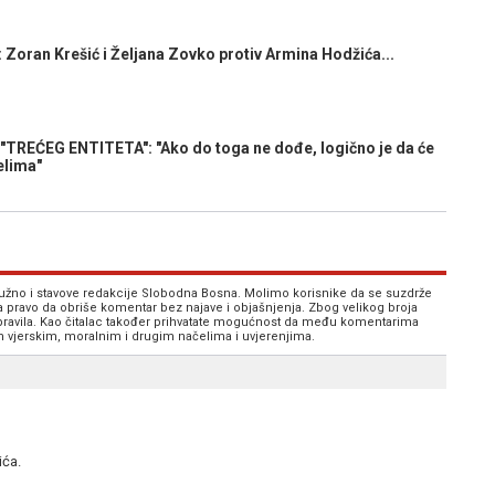
an Krešić i Željana Zovko protiv Armina Hodžića...
EĆEG ENTITETA": "Ako do toga ne dođe, logično je da će
elima"
 nužno i stavove redakcije Slobodna Bosna. Molimo korisnike da se suzdrže
va pravo da obriše komentar bez najave i objašnjenja. Zbog velikog broja
 pravila. Kao čitalac također prihvatate mogućnost da među komentarima
im vjerskim, moralnim i drugim načelima i uvjerenjima.
ića.