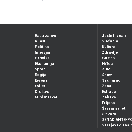
Rat u zalivu
Jeste li znali
Vijesti
Sjećanje
Politika
Kultura
Intervjui
Zdravlje
Hronika
Gastro
Ekonomija
HiTec
Sport
Auto
Regija
Show
Evropa
Sex i grad
Svijet
Žena
Društvo
Estrada
Mini market
Zabava
Frljoka
Šareni svijet
SP 2026
SENAD ANTE-P
Sarajevski snajp