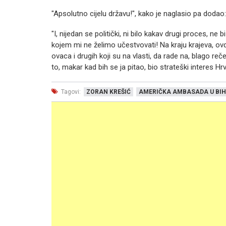
"Apsolutno cijelu državu!", kako je naglasio pa dodao:
"I, nijedan se politički, ni bilo kakav drugi proces, n
kojem mi ne želimo učestvovati! Na kraju krajeva, ov
ovaca i drugih koji su na vlasti, da rade na, blago reč
to, makar kad bih se ja pitao, bio strateški interes Hr
Tagovi:
ZORAN KREŠIĆ
AMERIČKA AMBASADA U BIH