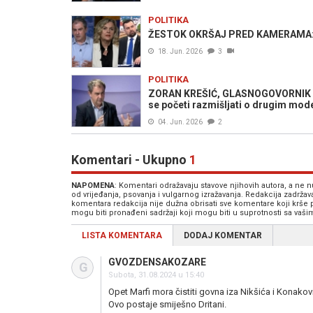
POLITIKA
ŽESTOK OKRŠAJ PRED KAMERAMA: Zor
18. Jun. 2026
3
POLITIKA
ZORAN KREŠIĆ, GLASNOGOVORNIK "TR
se početi razmišljati o drugim mod
04. Jun. 2026
2
Komentari - Ukupno
1
NAPOMENA
: Komentari odražavaju stavove njihovih autora, a ne
od vrijeđanja, psovanja i vulgarnog izražavanja. Redakcija zadrža
komentara redakcija nije dužna obrisati sve komentare koji krše
mogu biti pronađeni sadržaji koji mogu biti u suprotnosti sa vaš
LISTA KOMENTARA
DODAJ KOMENTAR
GVOZDENSAKOZARE
G
Subota, 31.08.2024 u 15:40
Opet Marfi mora čistiti govna iza Nikšića i Konakov
Ovo postaje smiješno Dritani.