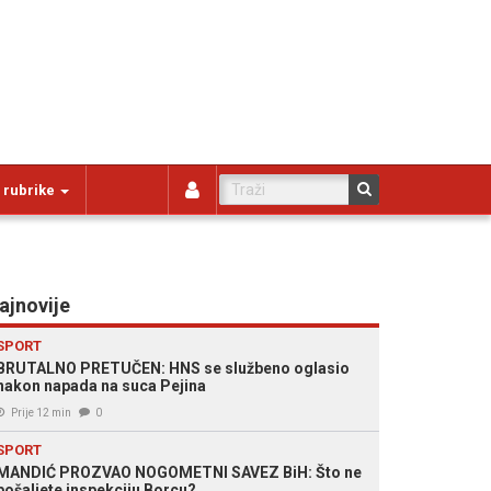
 rubrike
ajnovije
SPORT
BRUTALNO PRETUČEN: HNS se službeno oglasio
nakon napada na suca Pejina
Prije 12 min
0
SPORT
MANDIĆ PROZVAO NOGOMETNI SAVEZ BiH: Što ne
pošaljete inspekciju Borcu?