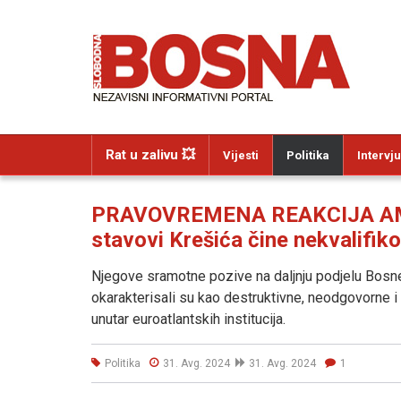
Rat u zalivu 💥
Vijesti
Politika
Intervju
PRAVOVREMENA REAKCIJA AM
stavovi Krešića čine nekvalifik
Njegove sramotne pozive na daljnju podjelu Bosne
okarakterisali su kao destruktivne, neodgovorne i
unutar euroatlantskih institucija.
Politika
31. Avg. 2024
31. Avg. 2024
1