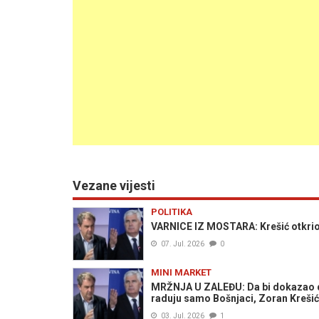
Vezane vijesti
POLITIKA
VARNICE IZ MOSTARA: Krešić otkrio Č
07. Jul. 2026
0
MINI MARKET
MRŽNJA U ZALEĐU: Da bi dokazao d
raduju samo Bošnjaci, Zoran Krešić
03. Jul. 2026
1