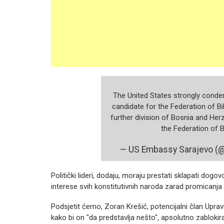
The United States strongly cond
candidate for the Federation of Bi
further division of Bosnia and Her
the Federation of 
— US Embassy Sarajevo 
Politički lideri, dodaju, moraju prestati sklapati dogov
interese svih konstitutivnih naroda zarad promicanja vl
Podsjetit ćemo, Zoran Krešić, potencijalni član Upra
kako bi on "da predstavlja nešto", apsolutno zablokira