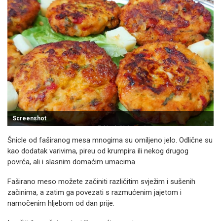
Screenshot
Šnicle od faširanog mesa mnogima su omiljeno jelo. Odlične su
kao dodatak varivima, pireu od krumpira ili nekog drugog
povrća, ali i slasnim domaćim umacima.
Faširano meso možete začiniti različitim svježim i sušenih
začinima, a zatim ga povezati s razmućenim jajetom i
namočenim hljebom od dan prije.