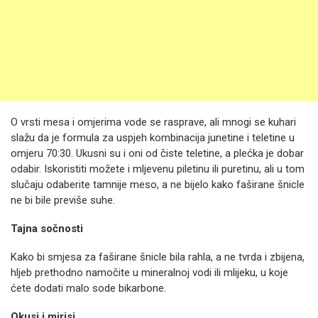
O vrsti mesa i omjerima vode se rasprave, ali mnogi se kuhari
slažu da je formula za uspjeh kombinacija junetine i teletine u
omjeru 70:30. Ukusni su i oni od čiste teletine, a plećka je dobar
odabir. Iskoristiti možete i mljevenu piletinu ili puretinu, ali u tom
slučaju odaberite tamnije meso, a ne bijelo kako faširane šnicle
ne bi bile previše suhe.
Tajna sočnosti
Kako bi smjesa za faširane šnicle bila rahla, a ne tvrda i zbijena,
hljeb prethodno namočite u mineralnoj vodi ili mlijeku, u koje
ćete dodati malo sode bikarbone.
Okusi i mirisi