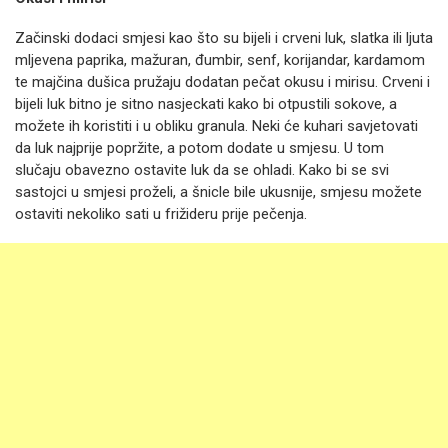
Začinski dodaci smjesi kao što su bijeli i crveni luk, slatka ili ljuta
mljevena paprika, mažuran, đumbir, senf, korijandar, kardamom
te majčina dušica pružaju dodatan pečat okusu i mirisu. Crveni i
bijeli luk bitno je sitno nasjeckati kako bi otpustili sokove, a
možete ih koristiti i u obliku granula. Neki će kuhari savjetovati
da luk najprije popržite, a potom dodate u smjesu. U tom
slučaju obavezno ostavite luk da se ohladi. Kako bi se svi
sastojci u smjesi proželi, a šnicle bile ukusnije, smjesu možete
ostaviti nekoliko sati u frižideru prije pečenja.