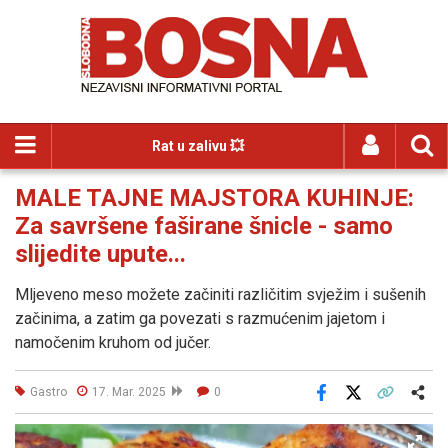
Rat u zalivu 💥
MALE TAJNE MAJSTORA KUHINJE:
Za savršene faširane šnicle - samo
slijedite upute...
Mljeveno meso možete začiniti različitim svježim i sušenih
začinima, a zatim ga povezati s razmućenim jajetom i
namočenim kruhom od jučer.
Gastro
17. Mar. 2025
0
Facebook
X
Kopiraj link
Više