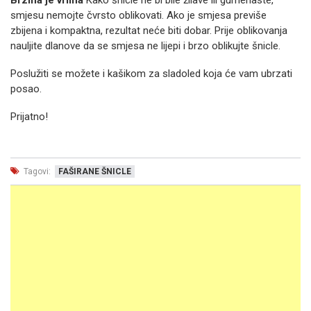
Brzina je vrlina
Kako šnicle ne bi bile žilave ili gumenaste,
smjesu nemojte čvrsto oblikovati. Ako je smjesa previše
zbijena i kompaktna, rezultat neće biti dobar. Prije oblikovanja
nauljite dlanove da se smjesa ne lijepi i brzo oblikujte šnicle.
Poslužiti se možete i kašikom za sladoled koja će vam ubrzati
posao.
Prijatno!
Tagovi:
FAŠIRANE ŠNICLE