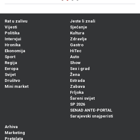
Rat u zalivu
Jeste li znali
Vijesti
Sjećanje
Politika
Kultura
Intervjui
Zdravlje
Hronika
Gastro
Ekonomija
HiTec
Sport
Auto
Regija
Show
Evropa
Sex i grad
Svijet
Žena
Društvo
Estrada
Mini market
Zabava
Frljoka
Šareni svijet
SP 2026
SENAD ANTE-PORTAL
Sarajevski snajperisti
Arhiva
Marketing
Pretplata