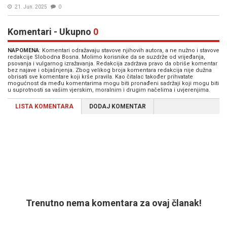
21. Jun. 2025
0
Komentari - Ukupno
0
NAPOMENA
: Komentari odražavaju stavove njihovih autora, a ne nužno i stavove
redakcije Slobodna Bosna. Molimo korisnike da se suzdrže od vrijeđanja,
psovanja i vulgarnog izražavanja. Redakcija zadržava pravo da obriše komentar
bez najave i objašnjenja. Zbog velikog broja komentara redakcija nije dužna
obrisati sve komentare koji krše pravila. Kao čitalac također prihvatate
mogućnost da među komentarima mogu biti pronađeni sadržaji koji mogu biti
u suprotnosti sa vašim vjerskim, moralnim i drugim načelima i uvjerenjima.
LISTA KOMENTARA
DODAJ KOMENTAR
Trenutno nema komentara za ovaj članak!