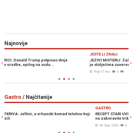
Najnovije
Previous
N
JESTE LI ZNALI
Z
JEZIVI MISTERIJ: Zašto je iznenada nestao superiorni narod koji
H
je stoljećima suvereno vladao...
i
Prije 17 min
0
Gastro
/ Najčitanije
Previous
N
GASTRO
i
RECEPT STARI UVIJEK PALI: Na brzinu napravite izvrsni sataraš i
D
ne zaboravite trik prije serviranja...
l
04. Avg. 2026
0