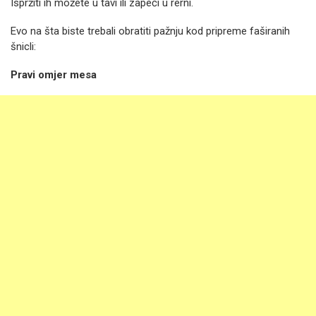
Ispržiti ih možete u tavi ili zapeći u rerni.
Evo na šta biste trebali obratiti pažnju kod pripreme faširanih
šnicli:
Pravi omjer mesa