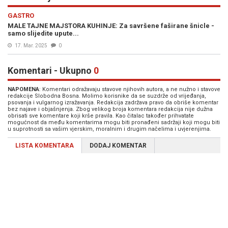
GASTRO
MALE TAJNE MAJSTORA KUHINJE: Za savršene faširane šnicle -
samo slijedite upute...
17. Mar. 2025
0
Komentari - Ukupno
0
NAPOMENA
: Komentari odražavaju stavove njihovih autora, a ne nužno i stavove
redakcije Slobodna Bosna. Molimo korisnike da se suzdrže od vrijeđanja,
psovanja i vulgarnog izražavanja. Redakcija zadržava pravo da obriše komentar
bez najave i objašnjenja. Zbog velikog broja komentara redakcija nije dužna
obrisati sve komentare koji krše pravila. Kao čitalac također prihvatate
mogućnost da među komentarima mogu biti pronađeni sadržaji koji mogu biti
u suprotnosti sa vašim vjerskim, moralnim i drugim načelima i uvjerenjima.
LISTA KOMENTARA
DODAJ KOMENTAR