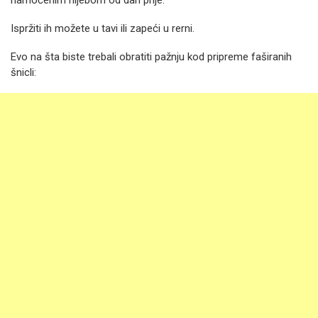
namočenim hljebom od dan prije.
Ispržiti ih možete u tavi ili zapeći u rerni.
Evo na šta biste trebali obratiti pažnju kod pripreme faširanih
šnicli: