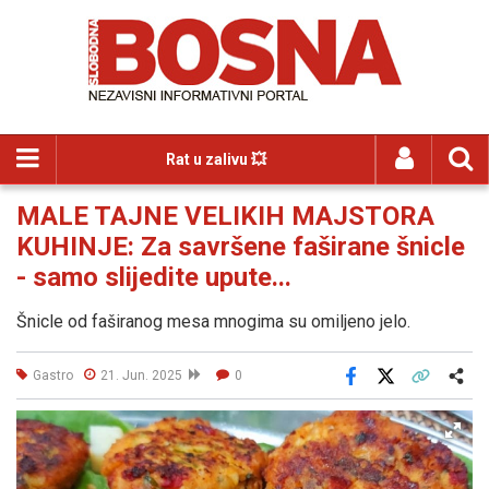
Rat u zalivu 💥
MALE TAJNE VELIKIH MAJSTORA
KUHINJE: Za savršene faširane šnicle
- samo slijedite upute...
Šnicle od faširanog mesa mnogima su omiljeno jelo.
Gastro
21. Jun. 2025
0
Facebook
X
Kopiraj link
Više