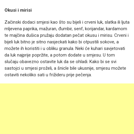
Okusi i mirisi
Začinski dodaci smjesi kao što su bijeli i crveni luk, slatka ili ljuta
mljevena paprika, mažuran, đumbir, senf, korijandar, kardamom
te majčina dušica pružaju dodatan pečat okusu i mirisu. Crveni i
bijeli luk bitno je sitno nasjeckati kako bi otpustili sokove, a
možete ih koristiti i u obliku granula. Neki će kuhari savjetovati
da luk najprije popržite, a potom dodate u smjesu. U tom
slučaju obavezno ostavite luk da se ohladi. Kako bi se svi
sastojci u smjesi proželi, a šnicle bile ukusnije, smjesu možete
ostaviti nekoliko sati u frižideru prije pečenja.