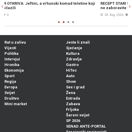
koji
RECEPT STARI UVIJEK PALI: Na brzinu napravite izvrsni sataraš i
ne zaboravite trik prije serviranja...
04. Avg. 2026
0
Rat u zalivu
Jeste li znali
Vijesti
Sjećanje
Politika
Kultura
Intervjui
Zdravlje
Hronika
Gastro
Ekonomija
HiTec
Sport
Auto
Regija
Show
Evropa
Sex i grad
Svijet
Žena
Društvo
Estrada
Mini market
Zabava
Frljoka
Šareni svijet
SP 2026
SENAD ANTE-PORTAL
Sarajevski snajperisti