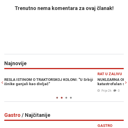
Trenutno nema komentara za ovaj članak!
Najnovije
Previous
N
RAT U ZALIVU
biji
NUKLEARNA OPCIJA NA STOLU: Wilkerson upozorava na
katastrofalan scenario u ratu sa Iranom
Prije 2h
0
Gastro
/ Najčitanije
Previous
N
GASTRO