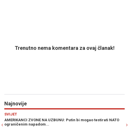
Trenutno nema komentara za ovaj članak!
Najnovije
Previous
N
SVIJET
S
AMERIKANCI ZVONE NA UZBUNU: Putin bi mogao testirati NATO
M
ograničenim napadom...
RE
ni