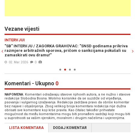
Vezane vijesti
Previous
N
INTERVJUI
PO
"SB" INTERVJU / ZAGORKA GRAHOVAC: "SNSD godinama prikriva
GR
razmjere arbitražnih sporova, pričom o sankcijama pokušali su
dj
zamaskirati ovu dramu!"
02. Mar. 2026
0
Komentari - Ukupno
0
NAPOMENA
: Komentari odražavaju stavove njihovih autora, a ne nužno i stavove
redakcije Slobodna Bosna. Molimo korisnike da se suzdrže od vrijeđanja,
psovanja i vulgarnog izražavanja. Redakcija zadržava pravo da obriše komentar
bez najave i objašnjenja. Zbog velikog broja komentara redakcija nije dužna
obrisati sve komentare koji krše pravila. Kao čitalac također prihvatate
mogućnost da među komentarima mogu biti pronađeni sadržaji koji mogu biti
u suprotnosti sa vašim vjerskim, moralnim i drugim načelima i uvjerenjima.
LISTA KOMENTARA
DODAJ KOMENTAR