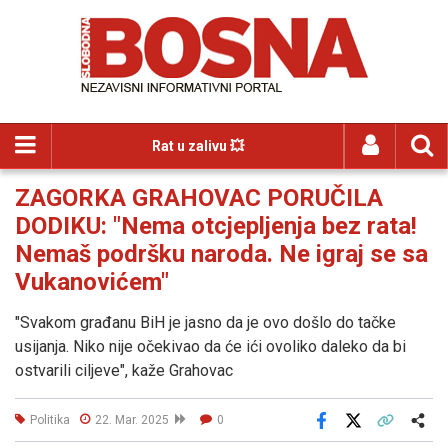
Rat u zalivu 💥
ZAGORKA GRAHOVAC PORUČILA
DODIKU: "Nema otcjepljenja bez rata!
Nemaš podršku naroda. Ne igraj se sa
Vukanovićem"
"Svakom građanu BiH je jasno da je ovo došlo do tačke
usijanja. Niko nije očekivao da će ići ovoliko daleko da bi
ostvarili ciljeve", kaže Grahovac
Politika
22. Mar. 2025
0
Facebook
X
Kopiraj link
Više