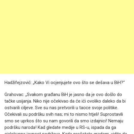
Hadžifejzović: „Kako Vi ocjenjujete ovo što se dešava u BiH?“
Grahovac: „Svakom građanu BiH je jasno da je ovo došlo do
tačke usijanja. Niko nije očekivao da će ići ovoliko daleko da bi
ostvarili ciljeve. Sve su nas pretvorili u taoce svoje politike.
Očekivali su podršku svih nas; mi to nismo htjeli! Suprostavili
smo se uprkos što su nam govorili da smo izdajnici! Nemaju
podršku naroda! Kad gledate medije u RS-u, ispada da ga