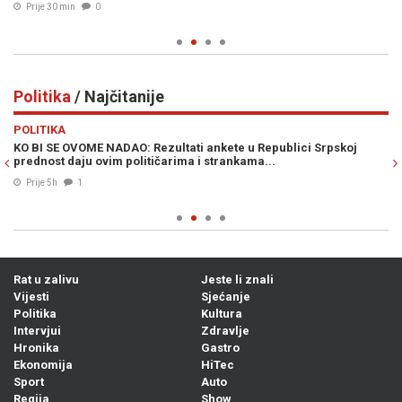
Prije 30 min
0
Politika
/ Najčitanije
Previous
N
POLITIKA
PO
KO BI SE OVOME NADAO: Rezultati ankete u Republici Srpskoj
BO
prednost daju ovim političarima i strankama...
Pa
ka
Prije 5h
1
Rat u zalivu
Jeste li znali
Vijesti
Sjećanje
Politika
Kultura
Intervjui
Zdravlje
Hronika
Gastro
Ekonomija
HiTec
Sport
Auto
Regija
Show