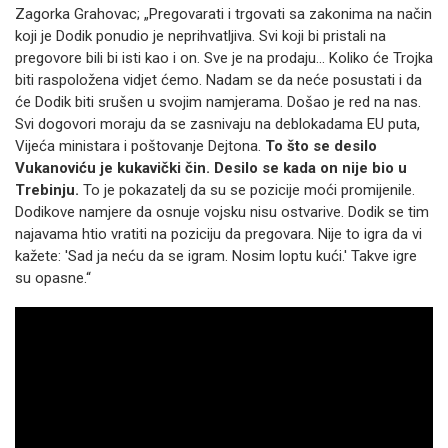
Zagorka Grahovac; „Pregovarati i trgovati sa zakonima na način
koji je Dodik ponudio je neprihvatljiva. Svi koji bi pristali na
pregovore bili bi isti kao i on. Sve je na prodaju... Koliko će Trojka
biti raspoložena vidjet ćemo. Nadam se da neće posustati i da
će Dodik biti srušen u svojim namjerama. Došao je red na nas.
Svi dogovori moraju da se zasnivaju na deblokadama EU puta,
Vijeća ministara i poštovanje Dejtona.
To što se desilo
Vukanoviću je kukavički čin. Desilo se kada on nije bio u
Trebinju.
To je pokazatelj da su se pozicije moći promijenile.
Dodikove namjere da osnuje vojsku nisu ostvarive. Dodik se tim
najavama htio vratiti na poziciju da pregovara. Nije to igra da vi
kažete: 'Sad ja neću da se igram. Nosim loptu kući.' Takve igre
su opasne.“