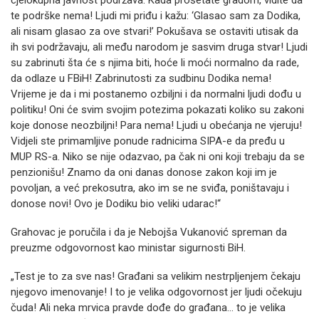
cjelokupna javnost podržava. Kada prošetate gradom, vidite da
te podrške nema! Ljudi mi priđu i kažu: ‘Glasao sam za Dodika,
ali nisam glasao za ove stvari!’ Pokušava se ostaviti utisak da
ih svi podržavaju, ali među narodom je sasvim druga stvar! Ljudi
su zabrinuti šta će s njima biti, hoće li moći normalno da rade,
da odlaze u FBiH! Zabrinutosti za sudbinu Dodika nema!
Vrijeme je da i mi postanemo ozbiljni i da normalni ljudi dođu u
politiku! Oni će svim svojim potezima pokazati koliko su zakoni
koje donose neozbiljni! Para nema! Ljudi u obećanja ne vjeruju!
Vidjeli ste primamljive ponude radnicima SIPA-e da pređu u
MUP RS-a. Niko se nije odazvao, pa čak ni oni koji trebaju da se
penzionišu! Znamo da oni danas donose zakon koji im je
povoljan, a već prekosutra, ako im se ne sviđa, poništavaju i
donose novi! Ovo je Dodiku bio veliki udarac!“
Grahovac je poručila i da je Nebojša Vukanović spreman da
preuzme odgovornost kao ministar sigurnosti BiH.
„Test je to za sve nas! Građani sa velikim nestrpljenjem čekaju
njegovo imenovanje! I to je velika odgovornost jer ljudi očekuju
čuda! Ali neka mrvica pravde dođe do građana… to je velika