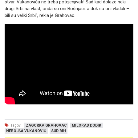
stvar. Vukanovića ne treba potcjenjivati! Sad kad dolaze neki
drugi Srbi na vlast, onda su oni Bošnjaci, a dok su oni vladali –
bili su veliki Srbi“, rekla je Grahovac.
Tagovi:
ZAGORKA GRAHOVAC
MILORAD DODIK
NEBOJŠA VUKANOVIĆ
SUD BIH