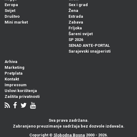
Evropa
Sex i grad
Svijet
Žena
Društvo
Estrada
Mini market
Zabava
Frljoka
Šareni svijet
SP 2026
SENAD ANTE-PORTAL
Sarajevski snajperisti
Arhiva
Marketing
Pretplata
Kontakt
Impressum
Uslovi korištenja
Zaštita privatnosti
Sva prava zadržana.
Zabranjeno preuzimanje sadržaja bez dozvole izdavača.
Copyright ©
Slobodna Bosna
2000 - 2026.