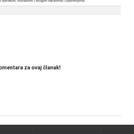
im vjerskim, moralnim i drugim načelima i uvjerenjima.
mentara za ovaj članak!