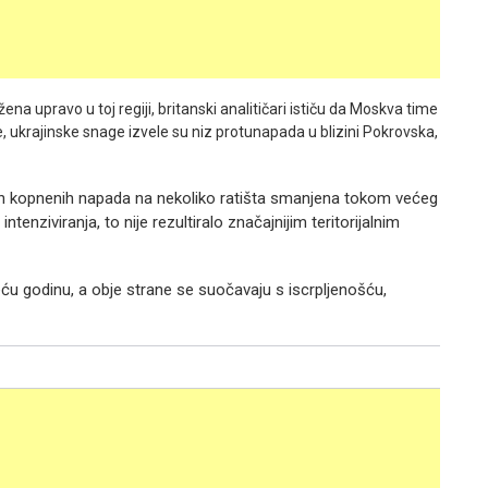
a upravo u toj regiji, britanski analitičari ističu da Moskva time
e, ukrajinske snage izvele su niz protunapada u blizini Pokrovska,
skih kopnenih napada na nekoliko ratišta smanjena tokom većeg
tenziviranja, to nije rezultiralo značajnijim teritorijalnim
eću godinu, a obje strane se suočavaju s iscrpljenošću,