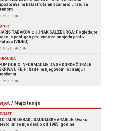
upozorava na katastrofalan scenario u ratu sa
Iranom
Prije 5h
0
SPORT
HARIS TABAKOVIĆ JUNAK SALZBURGA: Pogledajte
kako je postigao prvijenac za pobjedu protiv
Pafosa (VIDEO)
Prije 5h
0
HRONIKA
FUP DOBIO INFORMACIJE DA SE ĐORĐE ŽDRALE
SKRIVA U FBiH: Rade na njegovom lociranju i
hapšenju
Prije 5h
0
vijet
/ Najčitanije
SVIJET
TOTALNI DEBAKL SAUDIJSKE ARABIJE: Ovako
nešto im se nije desilo od 1985. godine