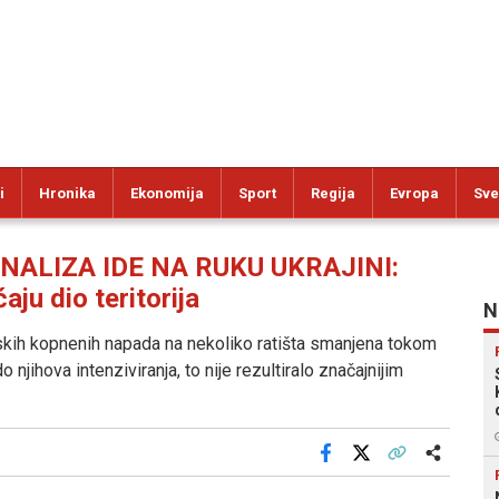
i
Hronika
Ekonomija
Sport
Regija
Evropa
Sve
ALIZA IDE NA RUKU UKRAJINI:
aju dio teritorija
N
ruskih kopnenih napada na nekoliko ratišta smanjena tokom
njihova intenziviranja, to nije rezultiralo značajnijim
Facebook
X
Kopiraj link
Više