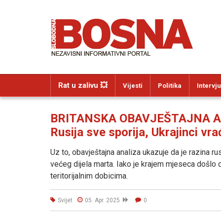
Rat u zalivu 💥
Vijesti
Politika
Intervju
BRITANSKA OBAVJEŠTAJNA AN
Rusija sve sporija, Ukrajinci vrać
Uz to, obavještajna analiza ukazuje da je razina 
većeg dijela marta. Iako je krajem mjeseca došlo do 
teritorijalnim dobicima.
Svijet
05. Apr. 2025
0