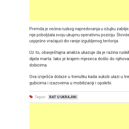
Premda je većina ruskog napredovanja u ožujku zabilježen
nije poboljšala svoju ukupnu operativnu poziciju. Štoviš
uspješno vraćajući dio ranije izgubljenog teritorija.
Uz to, obavještajna analiza ukazuje da je razina ru
dijela marta. Iako je krajem mjeseca došlo do njihova in
dobicima.
Ova izvješća dolaze u trenutku kada sukob ulazi u tr
gubicima i izazovima u mobilizaciji i opskrbi.
Tagovi:
RAT U UKRAJINI