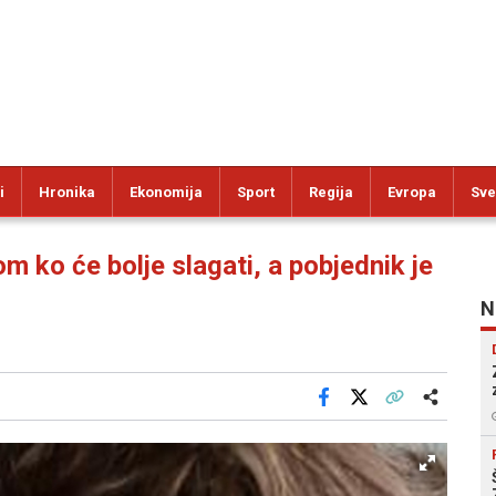
i
Hronika
Ekonomija
Sport
Regija
Evropa
Sve
m ko će bolje slagati, a pobjednik je
N
Facebook
X
Kopiraj link
Više