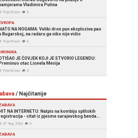
namjerama Vladimira Putina
Prije 20 min
0
EVROPA
NATO NA NOGAMA: Veliki dron pun eksploziva pao
u Bugarskoj, na radaru ga niko nije vidio
Prije 29 min
0
HRONIKA
OTIŠAO JE ČOVJEK KOJI JE STVORIO LEGENDU:
Preminuo otac Lionela Mesija
Prije 42 min
0
abava
/ Najčitanije
ZABAVA
HIT NA INTERNETU: Natpis na kombiju splitskih
registracija - citat iz pjesme sarajevskog benda...
07. Avg. 2026
0
ZABAVA