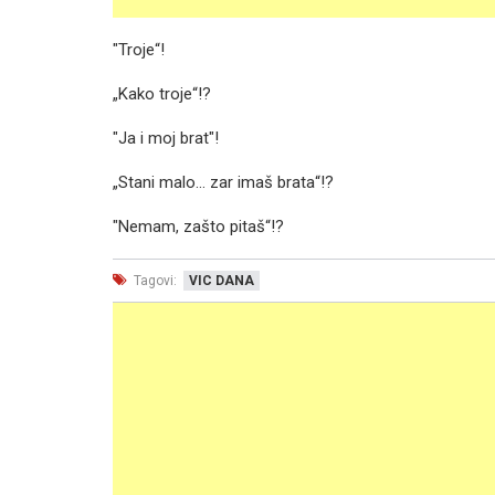
"Troje“!
„Kako troje“!?
"Ja i moj brat"!
„Stani malo... zar imaš brata“!?
"Nemam, zašto pitaš“!?
Tagovi:
VIC DANA