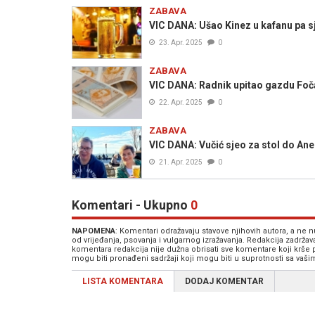
ZABAVA
VIC DANA: Ušao Kinez u kafanu pa sje
23. Apr. 2025
0
ZABAVA
VIC DANA: Radnik upitao gazdu Fočaka
22. Apr. 2025
0
ZABAVA
VIC DANA: Vučić sjeo za stol do Ane 
21. Apr. 2025
0
Komentari - Ukupno
0
NAPOMENA
: Komentari odražavaju stavove njihovih autora, a ne
od vrijeđanja, psovanja i vulgarnog izražavanja. Redakcija zadrža
komentara redakcija nije dužna obrisati sve komentare koji krše
mogu biti pronađeni sadržaji koji mogu biti u suprotnosti sa vaš
LISTA KOMENTARA
DODAJ KOMENTAR