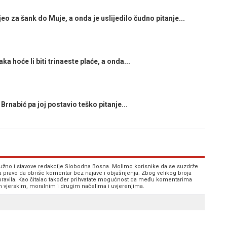
o za šank do Muje, a onda je uslijedilo čudno pitanje...
 hoće li biti trinaeste plaće, a onda...
Brnabić pa joj postavio teško pitanje...
 nužno i stavove redakcije Slobodna Bosna. Molimo korisnike da se suzdrže
va pravo da obriše komentar bez najave i objašnjenja. Zbog velikog broja
 pravila. Kao čitalac također prihvatate mogućnost da među komentarima
im vjerskim, moralnim i drugim načelima i uvjerenjima.