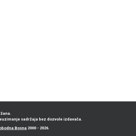
ržana.
euzimanje sadržaja bez dozvole izdavača.
obodna Bosna
2000 - 2026.