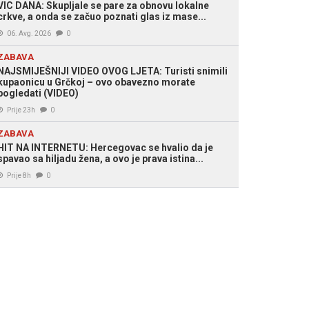
VIC DANA: Skupljale se pare za obnovu lokalne
crkve, a onda se začuo poznati glas iz mase...
06. Avg. 2026
0
ZABAVA
NAJSMIJEŠNIJI VIDEO OVOG LJETA: Turisti snimili
kupaonicu u Grčkoj – ovo obavezno morate
pogledati (VIDEO)
Prije 23h
0
ZABAVA
HIT NA INTERNETU: Hercegovac se hvalio da je
spavao sa hiljadu žena, a ovo je prava istina...
Prije 8h
0