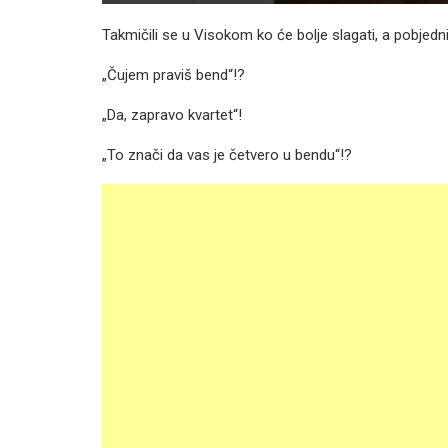
Takmičili se u Visokom ko će bolje slagati, a pobjednik
„Čujem praviš bend“!?
„Da, zapravo kvartet“!
„To znači da vas je četvero u bendu“!?