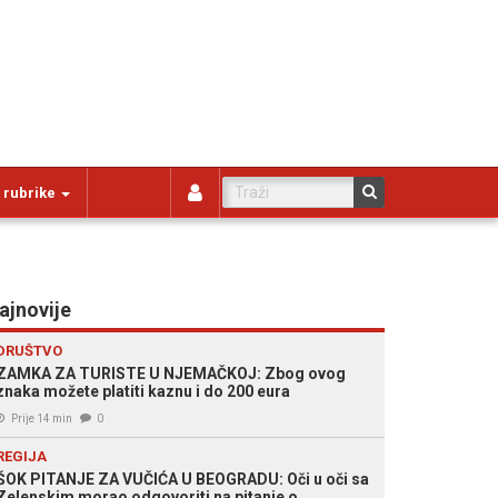
 rubrike
ajnovije
DRUŠTVO
ZAMKA ZA TURISTE U NJEMAČKOJ: Zbog ovog
znaka možete platiti kaznu i do 200 eura
Prije 14 min
0
REGIJA
ŠOK PITANJE ZA VUČIĆA U BEOGRADU: Oči u oči sa
Zelenskim morao odgovoriti na pitanje o