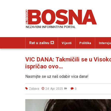
Rat u zalivu 💥
Vijesti
Politika
Intervju
VIC DANA: Takmičili se u Visoko
ispričao ovo…
Nasmijte se uz naš odabir vica dana!
Zabava
24. Apr. 2025
0