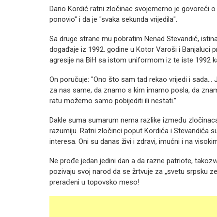
Dario Kordić ratni zločinac svojemerno je govoreći o 
ponovio" i da je "svaka sekunda vrijedila".
Sa druge strane mu pobratim Nenad Stevandić, istina
događaje iz 1992. godine u Kotor Varoši i Banjaluci pr
agresije na BiH sa istom uniformom iz te iste 1992 kad
On poručuje: "Ono što sam tad rekao vrijedi i sada... J
za nas same, da znamo s kim imamo posla, da znamo k
ratu možemo samo pobijediti ili nestati.”
Dakle suma sumarum nema razlike između zločinaca 
razumiju. Ratni zločinci poput Kordića i Stevandića s
interesa. Oni su danas živi i zdravi, imućni i na viso
Ne prođe jedan jedini dan a da razne patriote, takozva
pozivaju svoj narod da se žrtvuje za „svetu srpsku zeml
prerađeni u topovsko meso!