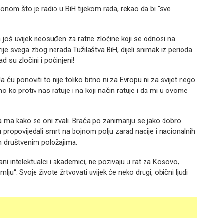
onom što je radio u BiH tijekom rada, rekao da bi "sve
 još uvijek neosuđen za ratne zločine koji se odnosi na
ije svega zbog nerada Tužilaštva BiH, dijeli snimak iz perioda
 su zločini i počinjeni!
a ću ponoviti to nije toliko bitno ni za Evropu ni za svijet nego
o protiv nas ratuje i na koji način ratuje i da mi u ovome
ma kako se oni zvali. Braća po zanimanju se jako dobro
u propovijedali smrt na bojnom polju zarad nacije i nacionalnih
kim društvenim položajima.
ni intelektualci i akademici, ne pozivaju u rat za Kosovo,
ju“. Svoje živote žrtvovati uvijek će neko drugi, obični ljudi