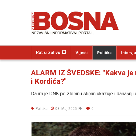
Rat u zalivu 💥
Vijesti
Politika
Intervju
ALARM IZ ŠVEDSKE: "Kakva je r
i Kordića?"
Da im je DNK po zločinu sličan ukazuje i današnji d
Politika
03. Maj 2025
0