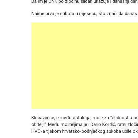
Da im je DNK po zločinu sličan ukazuje i današnji dan !
Naime prva je subota u mjesecu, što znači da danas 
Klečavci se, između ostaloga, mole za "čednost u od
obitelji". Među moliteljima je i Dario Kordić, ratni 
HVO-a tijekom hrvatsko-bošnjačkog sukoba ubile oko 