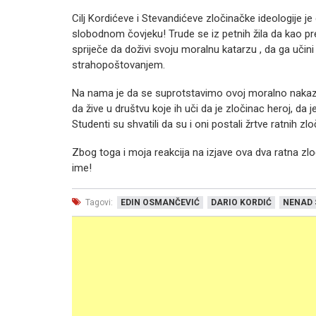
Cilj Kordićeve i Stevandićeve zločinačke ideologije j
slobodnom čovjeku! Trude se iz petnih žila da kao pre
spriječe da doživi svoju moralnu katarzu , da ga uči
strahopoštovanjem.
Na nama je da se suprotstavimo ovoj moralno nakaznoj i
da žive u društvu koje ih uči da je zločinac heroj, da je
Studenti su shvatili da su i oni postali žrtve ratnih z
Zbog toga i moja reakcija na izjave ova dva ratna zlo
ime!
Tagovi:
EDIN OSMANČEVIĆ
DARIO KORDIĆ
NENAD 