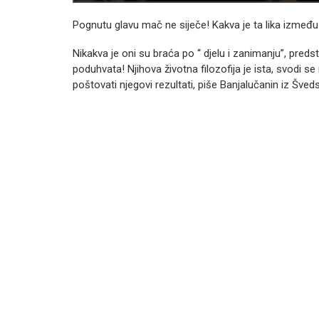
Pognutu glavu mač ne siječe! Kakva je ta lika između
Nikakva je oni su braća po “ djelu i zanimanju”, pred
poduhvata! Njihova životna filozofija je ista, svodi se n
poštovati njegovi rezultati, piše Banjalučanin iz Šve