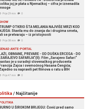
kolika joj je plata u Njemačkoj – cifra je iznenadila
mnoge
Prije 29 min
0
SHOW
TRUMP OTKRIO ŠTA MELANIA NAJVIŠE MRZI KOD
NJEGA: Stavila mu do znanja da i drugima smeta,
ali se pretvaraju – iz pristojnosti
Prije 38 min
0
SENAD ANTE-PORTAL
LAŽI, OBMANE, PREVARE - OD DUŠKA ERCEGA - DO
„SARAJEVO SAFARIJA“(II): Film „Sarajevo Safari“
nastao je u suradnji slovenačkog producenta
Francija Zajca i svemoćnog Hasana Čengića;
Zajedno su napravili pet filmova o ratu u BIH
Prije 47 min
0
olitika
/ Najčitanije
POLITIKA
BURNO U ŠIROKOM BRIJEGU: Čović pred samo