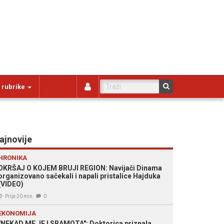
 rubrike
ajnovije
HRONIKA
OKRŠAJ O KOJEM BRUJI REGION: Navijači Dinama
organizovano sačekali i napali pristalice Hajduka
(VIDEO)
Prije 20 min
0
EKONOMIJA
"NEKAD ME JE I SRAMOTA": Doktorica priznala