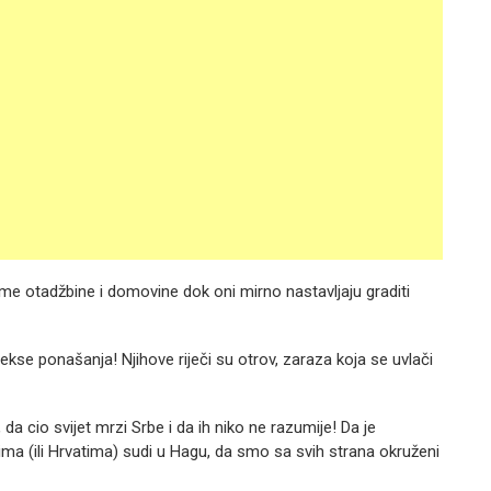
ime otadžbine i domovine dok oni mirno nastavljaju graditi
kse ponašanja! Njihove riječi su otrov, zaraza koja se uvlači
da cio svijet mrzi Srbe i da ih niko ne razumije! Da je
a (ili Hrvatima) sudi u Hagu, da smo sa svih strana okruženi