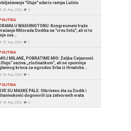
obilježavanje "Oluje" udario rampu Lučiću
05. Avg. 2026
0
POLITIKA
DRAMA U WASHINGTONU: Kongresmeni traže
vraćanje Milorada Dodika na "crnu listu", ali ni to
nije sve...
07. Avg. 2026
1
POLITIKA
MOJ MILANE, POBRATIME MIO: Željka Cvijanović
„Oluju“ naziva „zločinačkom“, ali ne spominje
glavnog krivca za egzodus Srba iz Hrvatske...
06. Avg. 2026
1
POLITIKA
SVE SU MASKE PALE: Otkriveno šta su Dodik i
Stanivuković dogovorili iza zatvorenih vrata
06. Avg. 2026
0