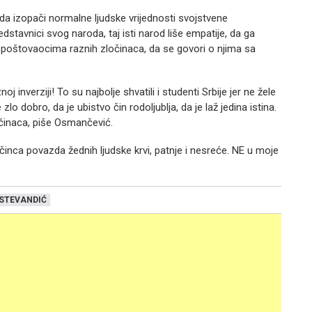
e da izopači normalne ljudske vrijednosti svojstvene
dstavnici svog naroda, taj isti narod liše empatije, da ga
ni poštovaocima raznih zločinaca, da se govori o njima sa
nverziji! To su najbolje shvatili i studenti Srbije jer ne žele
 zlo dobro, da je ubistvo čin rodoljublja, da je laž jedina istina.
ločinaca, piše Osmančević.
činca povazda žednih ljudske krvi, patnje i nesreće. NE u moje
STEVANDIĆ