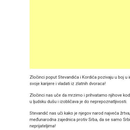
Zločinci poput Stevandića i Kordića pozivaju u boj u 
svoje karijere i vladati iz zlatnih dvoraca!
Zločinci nas uče da mrzimo i prihvatamo njihove kode
u ljudsku dušu i izobličava je do neprepoznatljivosti.
Stevandić nas uči kako je njegov narod najveća žrtva, 
međunarodna zajednica protiv Srba, da se samo Srbim
neprijateljima!