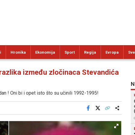
i
Hronika
Ekonomija
Sport
Regija
Evropa
Sve
azlika između zločinaca Stevandića
N
an ! Oni bi i opet isto što su učinili 1992-1995!
Facebook
X
Kopiraj link
Više