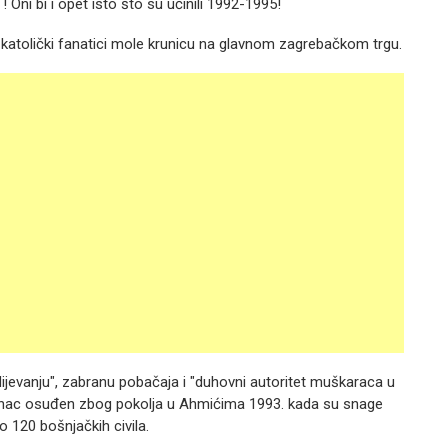
 Oni bi i opet isto što su učinili 1992-1995!
katolički fanatici mole krunicu na glavnom zagrebačkom trgu.
ijevanju", zabranu pobačaja i "duhovni autoritet muškaraca u
zločinac osuđen zbog pokolja u Ahmićima 1993. kada su snage
120 bošnjačkih civila.