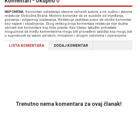
Komentari - Ukupno
0
NAPOMENA
: Komentari odražavaju stavove njihovih autora, a ne nužno i stavove
redakcije Slobodna Bosna. Molimo korisnike da se suzdrže od vrijeđanja,
psovanja i vulgarnog izražavanja. Redakcija zadržava pravo da obriše komentar
bez najave i objašnjenja. Zbog velikog broja komentara redakcija nije dužna
obrisati sve komentare koji krše pravila. Kao čitalac također prihvatate
mogućnost da među komentarima mogu biti pronađeni sadržaji koji mogu biti
u suprotnosti sa vašim vjerskim, moralnim i drugim načelima i uvjerenjima.
LISTA KOMENTARA
DODAJ KOMENTAR
Trenutno nema komentara za ovaj članak!