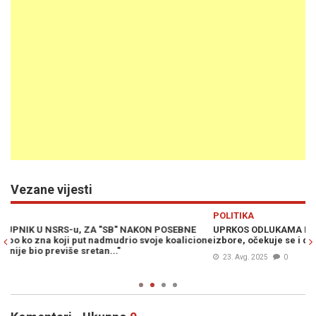
Vezane vijesti
Previous
N
POLITIKA
PO
UPRKOS ODLUKAMA NSRS: Opozicija se sprema za prijevremene
RA
one
izbore, očekuje se i da će SNSD imati svog kandidata
na
(V
23. Avg. 2025
0