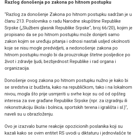
Razlog donošenja po zakona po hitnom postupku
"Razlog za donošenje Zakona po hitnom postupku sadržan je u
članu 213. Poslovnika o radu Narodne skupštine Republike
Srpske („Službeni glasnik Republike Srpske“, broj 66/20), kojim je
propisano da se po hitnom postupku može donijeti samo
zakon kojim se uređuju pitanja i odnosi nastali usljed okolnosti
koje se nisu mogle predvidjeti, a nedonošenje zakona po
hitnom postupku moglo bi da prouzrokuje štetne posljedice po
život i zdravlje ljudi, bezbjednost Republike i rad organa i
organizacija.
Donošenje ovog zakona po hitnom postupku nužno je kako bi
se sredstva iz budžeta, kako na republičkom, tako i na lokalnom
nivou, mogla što prije usmjeriti u svrhe koje su od od opšteg
interesa za sve građane Republike Srpske (npr. za izgradnju ili
rekonstrukciju škola i bolnica, sportskih terena i igrališta i sl.)",
naveli su u obrazloženju.
Ovo je izazvalo burne reakcije opozicionih poslanika koji su
kazali kako se ovim entitet RS uvodi u diktaturu i jednovlašće te