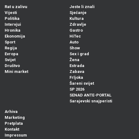
Rat u zalivu
Jeste li znali
Vijesti
Sjećanje
Politika
Kultura
Intervjui
Zdravlje
Hronika
Gastro
Ekonomija
HiTec
Sport
Auto
Regija
Show
Evropa
Sex i grad
Svijet
Žena
Društvo
Estrada
Mini market
Zabava
Frljoka
Šareni svijet
SP 2026
SENAD ANTE-PORTAL
Sarajevski snajperisti
Arhiva
Marketing
Pretplata
Kontakt
Impressum