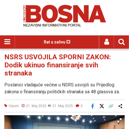
Rat u zalivu 💥
NSRS USVOJILA SPORNI ZAKON:
Dodik ukinuo finansiranje svih
stranaka
Poslanici vladajuće većine u NSRS usvojili su Prijedlog
zakona o finansiranju političkih stranaka sa 48 glasova za.
Vijesti
21. Maj 2025
21. Maj 2025
0
Facebook
X
Kopiraj link
Više