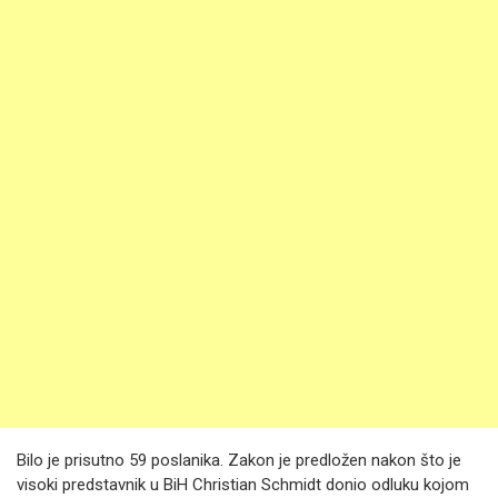
Bilo je prisutno 59 poslanika. Zakon je predložen nakon što je
visoki predstavnik u BiH Christian Schmidt donio odluku kojom