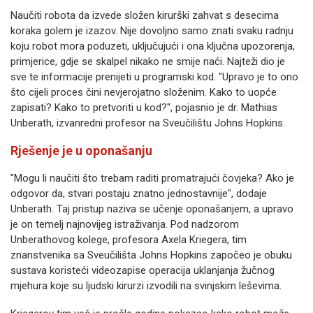
Naučiti robota da izvede složen kirurški zahvat s desecima
koraka golem je izazov. Nije dovoljno samo znati svaku radnju
koju robot mora poduzeti, uključujući i ona ključna upozorenja,
primjerice, gdje se skalpel nikako ne smije naći. Najteži dio je
sve te informacije prenijeti u programski kod. "Upravo je to ono
što cijeli proces čini nevjerojatno složenim. Kako to uopće
zapisati? Kako to pretvoriti u kod?", pojasnio je dr. Mathias
Unberath, izvanredni profesor na Sveučilištu Johns Hopkins.
Rješenje je u oponašanju
"Mogu li naučiti što trebam raditi promatrajući čovjeka? Ako je
odgovor da, stvari postaju znatno jednostavnije", dodaje
Unberath. Taj pristup naziva se učenje oponašanjem, a upravo
je on temelj najnovijeg istraživanja. Pod nadzorom
Unberathovog kolege, profesora Axela Kriegera, tim
znanstvenika sa Sveučilišta Johns Hopkins započeo je obuku
sustava koristeći videozapise operacija uklanjanja žučnog
mjehura koje su ljudski kirurzi izvodili na svinjskim leševima.