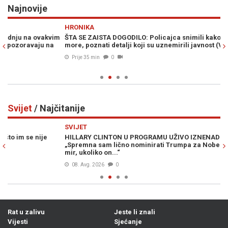
Najnovije
Previous
N
HRONIKA
H
m
ŠTA SE ZAISTA DOGODILO: Policajca snimili kako baca psa u
ŠO
more, poznati detalji koji su uznemirili javnost (VIDEO)
dj
Prije 35 min
0
Svijet
/ Najčitanije
Previous
N
SVIJET
SV
HILLARY CLINTON U PROGRAMU UŽIVO IZNENADILA JAVNOST:
ER
„Spremna sam lično nominirati Trumpa za Nobelovu nagradu za
im
mir, ukoliko on...“
08. Avg. 2026
0
Rat u zalivu
Jeste li znali
Vijesti
Sjećanje