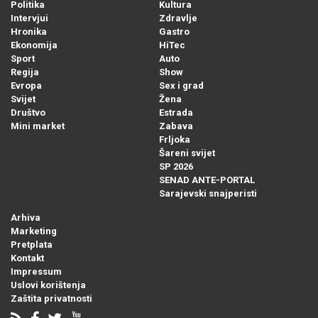
Politika
Kultura
Intervjui
Zdravlje
Hronika
Gastro
Ekonomija
HiTec
Sport
Auto
Regija
Show
Evropa
Sex i grad
Svijet
Žena
Društvo
Estrada
Mini market
Zabava
Frljoka
Šareni svijet
SP 2026
SENAD ANTE-PORTAL
Sarajevski snajperisti
Arhiva
Marketing
Pretplata
Kontakt
Impressum
Uslovi korištenja
Zaštita privatnosti