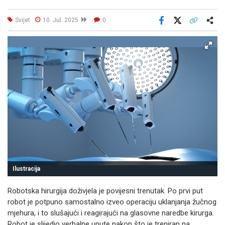
Svijet
10. Jul. 2025
0
Facebook
X
Kopiraj link
Više
Ilustracija
Robotska hirurgija doživjela je povijesni trenutak. Po prvi put
robot je potpuno samostalno izveo operaciju uklanjanja žučnog
mjehura, i to slušajući i reagirajući na glasovne naredbe kirurga.
Robot je slijedio verbalne upute nakon što je treniran na