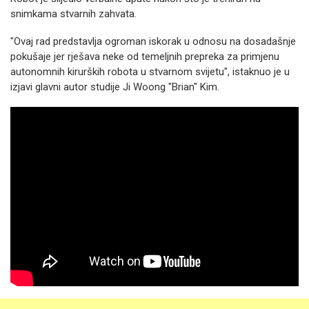
snimkama stvarnih zahvata.
"Ovaj rad predstavlja ogroman iskorak u odnosu na dosadašnje
pokušaje jer rješava neke od temeljnih prepreka za primjenu
autonomnih kirurških robota u stvarnom svijetu", istaknuo je u
izjavi glavni autor studije Ji Woong "Brian" Kim.