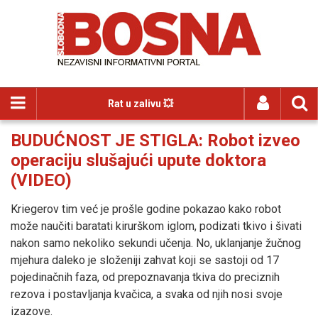
Rat u zalivu 💥
BUDUĆNOST JE STIGLA: Robot izveo
operaciju slušajući upute doktora
(VIDEO)
Kriegerov tim već je prošle godine pokazao kako robot
može naučiti baratati kirurškom iglom, podizati tkivo i šivati
nakon samo nekoliko sekundi učenja. No, uklanjanje žučnog
mjehura daleko je složeniji zahvat koji se sastoji od 17
pojedinačnih faza, od prepoznavanja tkiva do preciznih
rezova i postavljanja kvačica, a svaka od njih nosi svoje
izazove.