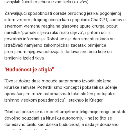
svinjskih žučnih mjehura izvan tijela (
ex vivo
).
Zahvaljujući sposobnosti obrade prirodnog jezika, pogonjenoj
istom vrstom strojnog učenja kao i popularni ChatGPT, sustav u
stvarnom vremenu reagira na glasovne upute kirurga, poput
naredbe "pomakni lijevu ruku malo ulijevo", i pritom uči iz
povratnih informacija. Robot se nije dao smesti ni kada su
istraživači namjerno zakomplicirali zadatak, primjerice
promjenom njegova položaja ili dodavanjem boja koje su
izmijenile izgled tkiva.
"Budućnost je stigla"
"Ovo je dokaz da je moguće autonomno izvoditi složene
kirurške zahvate. Potvrdili smo koncept i pokazali da učenje
oponašanjem može automatizirati tako složen postupak s
iznimno visokom pouzdanošću", istaknuo je Krieger.
"Naš rad pokazuje da modeli umjetne inteligencije mogu postati
dovoljno pouzdani za kiruršku autonomiju - nešto što se
donedavno činilo kao daleka budućnost, a sada je dokazano