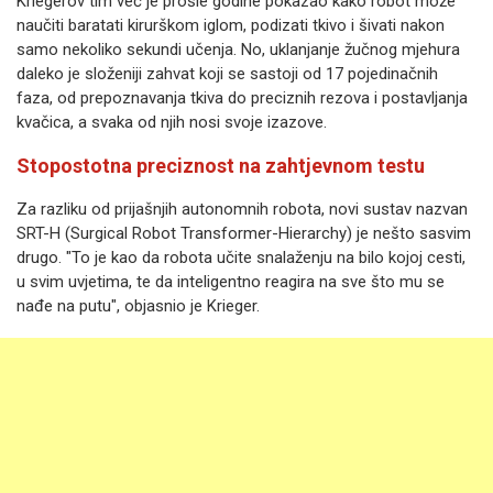
Kriegerov tim već je prošle godine pokazao kako robot može
naučiti baratati kirurškom iglom, podizati tkivo i šivati nakon
samo nekoliko sekundi učenja. No, uklanjanje žučnog mjehura
daleko je složeniji zahvat koji se sastoji od 17 pojedinačnih
faza, od prepoznavanja tkiva do preciznih rezova i postavljanja
kvačica, a svaka od njih nosi svoje izazove.
Stopostotna preciznost na zahtjevnom testu
Za razliku od prijašnjih autonomnih robota, novi sustav nazvan
SRT-H (Surgical Robot Transformer-Hierarchy) je nešto sasvim
drugo. "To je kao da robota učite snalaženju na bilo kojoj cesti,
u svim uvjetima, te da inteligentno reagira na sve što mu se
nađe na putu", objasnio je Krieger.