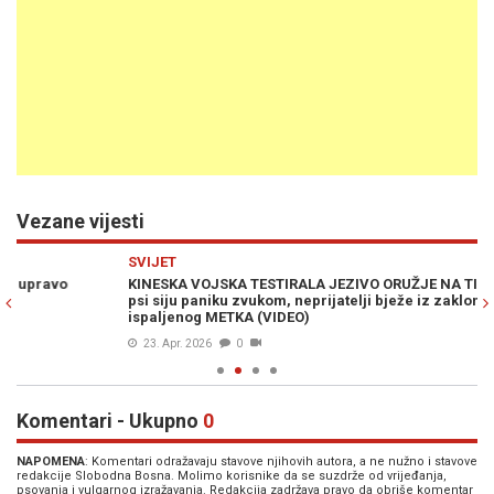
Vezane vijesti
Previous
N
SVIJET
H
KINESKA VOJSKA TESTIRALA JEZIVO ORUŽJE NA TIBETU: Robotski
ZA
psi siju paniku zvukom, neprijatelji bježe iz zaklona bez
ne
ispaljenog METKA (VIDEO)
23. Apr. 2026
0
Komentari - Ukupno
0
NAPOMENA
: Komentari odražavaju stavove njihovih autora, a ne nužno i stavove
redakcije Slobodna Bosna. Molimo korisnike da se suzdrže od vrijeđanja,
psovanja i vulgarnog izražavanja. Redakcija zadržava pravo da obriše komentar