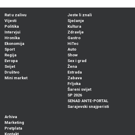
Rat u zalivu
Jeste li znali
Vijesti
Sjećanje
Politika
Kultura
Intervjui
Zdravlje
Hronika
Gastro
Ekonomija
HiTec
Sport
Auto
Regija
Show
Evropa
Sex i grad
Svijet
Žena
Društvo
Estrada
Mini market
Zabava
Frljoka
Šareni svijet
SP 2026
SENAD ANTE-PORTAL
Sarajevski snajperisti
Arhiva
Marketing
Pretplata
Kontakt