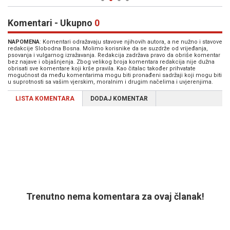
Komentari - Ukupno
0
NAPOMENA
: Komentari odražavaju stavove njihovih autora, a ne nužno i stavove
redakcije Slobodna Bosna. Molimo korisnike da se suzdrže od vrijeđanja,
psovanja i vulgarnog izražavanja. Redakcija zadržava pravo da obriše komentar
bez najave i objašnjenja. Zbog velikog broja komentara redakcija nije dužna
obrisati sve komentare koji krše pravila. Kao čitalac također prihvatate
mogućnost da među komentarima mogu biti pronađeni sadržaji koji mogu biti
u suprotnosti sa vašim vjerskim, moralnim i drugim načelima i uvjerenjima.
LISTA KOMENTARA
DODAJ KOMENTAR
Trenutno nema komentara za ovaj članak!