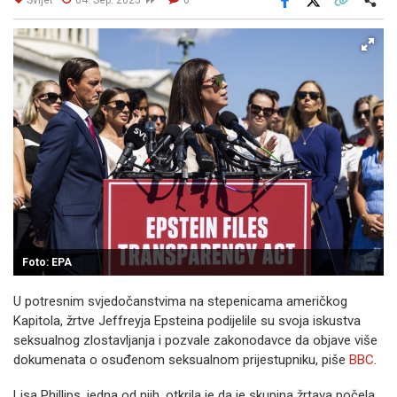
Facebook
X
Kopiraj link
Više
Foto: EPA
U potresnim svjedočanstvima na stepenicama američkog
Kapitola, žrtve Jeffreyja Epsteina podijelile su svoja iskustva
seksualnog zlostavljanja i pozvale zakonodavce da objave više
dokumenata o osuđenom seksualnom prijestupniku, piše
BBC
.
Lisa Phillips, jedna od njih, otkrila je da je skupina žrtava počela