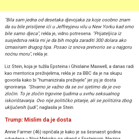
"Bila sam jedna od desetaka djevojaka za koje osobno znam
da su bile prisiljene ići u Jeffreyjevu vilu u New Yorku kad smo
bile samo djeca",
rekla je, vidno potresena.
"Prijateljica iz
susjedstva rekla mi je da bih mogla zaraditi 300 dolara ako
izmasiram drugog tipa. Posao iz snova pretvorio se u najgoru
noćnu moru"
, rekla je.
Liz Stein, koja je tužila Epsteina i Ghislaine Maxwell, a danas radi
kao mentorica preživjelima, rekla je za BBC da je na skupu
govorila kako bi "humanizirala preživjele" jer joj je dosta
ignoriranja.
"Stvarno je važno da se svi sjetimo da je ovo
zločin. To je zločin trgovine ljudima u svrhu seksualnog
iskorištavanja. Ovo nije političko pitanje, ali se politizira zbog
uključenih ljudi"
, naglasila je Stein.
Trump: Mislim da je dosta
Annie Farmer (46) ispričala je kako je sa šesnaest godina
odvedena u Novi Meksiko na vikend s Epsteinom. Njezina