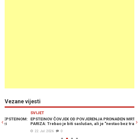
Vezane vijesti
Previous
N
SVIJET
SV
:
EPSTEINOV ČOVJEK OD POVJERENJA PRONAĐEN MRTAV KOD
EP
PARIZA: Trebao je biti saslušan, ali je "nestao bez traga"
ko
22. Jul. 2026
0