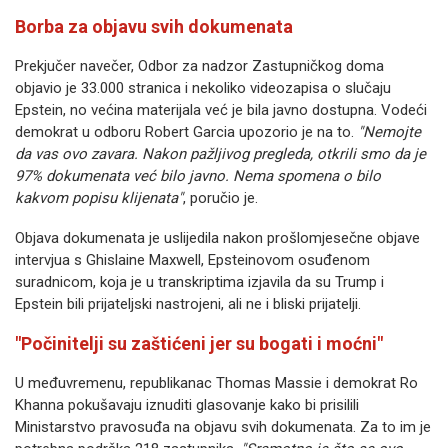
Borba za objavu svih dokumenata
Prekjučer navečer, Odbor za nadzor Zastupničkog doma
objavio je 33.000 stranica i nekoliko videozapisa o slučaju
Epstein, no većina materijala već je bila javno dostupna. Vodeći
demokrat u odboru Robert Garcia upozorio je na to.
"Nemojte
da vas ovo zavara. Nakon pažljivog pregleda, otkrili smo da je
97% dokumenata već bilo javno. Nema spomena o bilo
kakvom popisu klijenata"
, poručio je.
Objava dokumenata je uslijedila nakon prošlomjesečne objave
intervjua s Ghislaine Maxwell, Epsteinovom osuđenom
suradnicom, koja je u transkriptima izjavila da su Trump i
Epstein bili prijateljski nastrojeni, ali ne i bliski prijatelji.
"Počinitelji su zaštićeni jer su bogati i moćni"
U međuvremenu, republikanac Thomas Massie i demokrat Ro
Khanna pokušavaju iznuditi glasovanje kako bi prisilili
Ministarstvo pravosuđa na objavu svih dokumenata. Za to im je