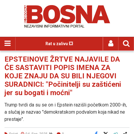
Rat u zalivu 💥
EPSTEINOVE ŽRTVE NAJAVILE DA
ĆE SASTAVITI POPIS IMENA ZA
KOJE ZNAJU DA SU BILI NJEGOVI
SURADNICI: "Počinitelji su zaštićeni
jer su bogati i moćni"
Trump tvrdi da su se on i Epstein razišli početkom 2000-ih,
a slučaj je nazvao "demokratskom podvalom koja nikad ne
prestaje".
Svijet
04. Sep. 2025
0