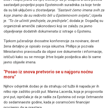
sastavljati povjerljivi popis Epsteinovih suradnika za koje tvrde
da su bili uključeni u zlostavljanje.
"Sastavit ćemo imena svih za
koje znamo da su redovito bili u Epsteinovom svijetu",
izjavila
je.
"To će učiniti preživjele, za preživjele"
, dodala je. Događaj su
organizirali američki zakonodavci koji se zalažu za javno
objavljivanje dodatnih dokumenata iz istrage o Epsteinu.
Tijekom jučerašnje dvosatne konferencije za novinare, devet
žena detaljno je opisalo svoja iskustva. Phillips je pozvala
Ministarstvo pravosuđa da objavi sve dokumente i informacije,
ističući kako su se mnoge žrtve bojale posljedica ako bi same
javno objavile imena.
"Posao iz snova pretvorio se u najgoru noćnu
moru"
Njihov odvjetnik dodao je da strahuju od tužbi ili napada jer ih
nitko nije zaštitio prošli put. Marina Lacerda, koja je progovorila
prvi put, ispričala je da je radila za Epsteina od svoje četrnaeste
do sedamnaeste godine, kada je osramoćeni financijer
procijenio da je prestara.