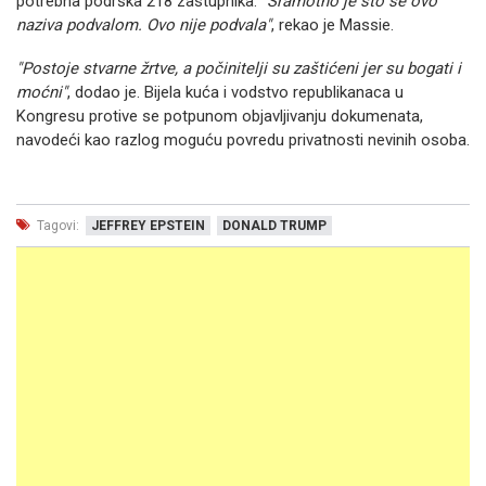
potrebna podrška 218 zastupnika.
"Sramotno je što se ovo
naziva podvalom. Ovo nije podvala"
, rekao je Massie.
"Postoje stvarne žrtve, a počinitelji su zaštićeni jer su bogati i
moćni"
, dodao je. Bijela kuća i vodstvo republikanaca u
Kongresu protive se potpunom objavljivanju dokumenata,
navodeći kao razlog moguću povredu privatnosti nevinih osoba.
Tagovi:
JEFFREY EPSTEIN
DONALD TRUMP